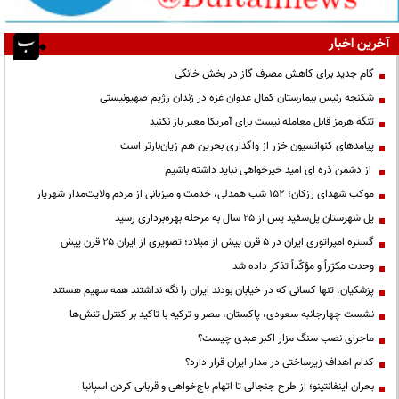
آخرین اخبار
گام جدید برای کاهش مصرف گاز در بخش خانگی
شکنجه رئیس بیمارستان کمال عدوان غزه در زندان رژیم صهیونیستی
تنگه هرمز قابل معامله نیست برای آمریکا معبر باز نکنید
پیامدهای کنوانسیون خزر از واگذاری بحرین هم زیان‌بارتر است
از دشمن ذره ای امید خیرخواهی نباید داشته باشیم
موکب شهدای رزکان؛ ۱۵۲ شب همدلی، خدمت و میزبانی از مردم ولایت‌مدار شهریار
پل شهرستان پل‌سفید پس از ۲۵ سال به مرحله بهره‌برداری رسید
گستره امپراتوری ایران در ۵ قرن پیش از میلاد؛ تصویری از ایران ۲۵ قرن پیش
وحدت مکرّراً و مؤکّداً تذکر داده شد
پزشکیان: تنها کسانی که در خیابان بودند ایران را نگه نداشتند همه سهیم هستند
نشست چهارجانبه سعودی، پاکستان، مصر و ترکیه با تاکید بر کنترل تنش‌ها
ماجرای نصب سنگ مزار اکبر عبدی چیست؟
کدام اهداف زیرساختی در مدار ایران قرار دارد؟
بحران اینفانتینو؛ از طرح جنجالی تا اتهام باج‌خواهی و قربانی کردن اسپانیا