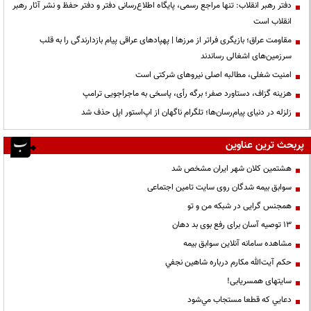
دفتر رهبر انقلاب: تنها مراجع رسمی، پایگاه اطلاع‌رسانی دفتر و دفتر حفظ و نشر آثار رهبر
انقلاب است
مقاومت عراق؛ بازیگری فراتر از مرزها | پهپادهای عراقی پیام بازدارندگی را به قلب
سرزمین‌های اشغالی رساندند
‌امنیت شغلی، مطالبه اصلی نیروهای شرکتی است
هزینه گزاف، دستاورد صفر؛ برگه رأی، پاسخی به ماجراجویی ترامپ
زلزله در دنیای پیام‌رسان‌ها؛ تلگرام ناگهان از اپ‌استور اپل حذف شد
پربحث ترین عناوین
هشتمین کلان شهر ایران مشخص شد
سوابق بیمه شدگان روی سایت تامین اجتماعی
همجنس گرایی در شبکه من و تو
13 توصیه آسان برای رفع بوی بد دهان
مشاهده سامانه آنلاين سوابق بیمه
حكم آيت‌الله مكارم درباره شاهين نجفي
سایتهای همسریابی!
دعايي كه قطعا مستجاب مي‌شود