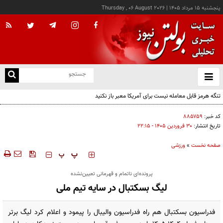
پنجشنبه ۱۵ مرداد ۱۴۰۵
|
Thursday , 06 August 2026
از
و
ته
تنگه هرمز قابل معامله نیست برای آمریکا معبر باز نکنید
ن
نو
کد خبر:
۸۸۵۷۵۹
تاریخ انتشار:
۳۰ فروردين ۱۴۰۵ - ۲۲:۱۵
صفحه نخست
»
ورزشی
‍‍‍ پ
پ
پرونده‌ای ناتمام و قهرمانی تعیین‌نشده
لیگ بسکتبال در سایه تیم ملی
فدراسیون بسکتبال هم راه فدراسیون والیبال را پیمود و اعلام کرد لیگ برتر