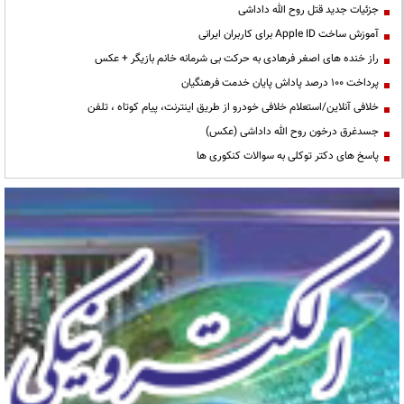
جزئیات جدید قتل روح الله داداشی
آموزش ساخت Apple ID برای کاربران ایرانی
راز خنده های اصغر فرهادی به حرکت بی شرمانه خانم بازیگر + عکس
پرداخت ۱۰۰ درصد پاداش پایان خدمت فرهنگیان
خلافی آنلاین/استعلام خلافی خودرو از طریق اینترنت، پیام کوتاه ، تلفن
جسدغرق درخون روح الله داداشی (عکس)
پاسخ های دکتر توکلی به سوالات کنکوری ها