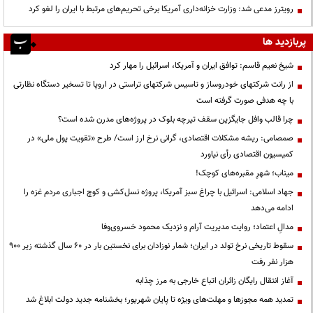
رویترز مدعی شد: وزارت خزانه‌داری آمریکا برخی تحریم‌های مرتبط با ایران را لغو کرد
پربازدید ها
شیخ نعیم قاسم: توافق ایران و آمریکا، اسرائیل را مهار کرد
از رانت‌ شرکتهای خودروساز و تاسیس شرکتهای تراستی در اروپا تا تسخیر دستگاه نظارتی
با چه هدفی صورت گرفته است
چرا قالب وافل جایگزین سقف تیرچه بلوک در پروژه‌های مدرن شده است؟
صمصامی: ریشه مشکلات اقتصادی، گرانی نرخ ارز است/ طرح «تقویت پول ملی» در
کمیسیون اقتصادی رأی نیاورد
میناب؛ شهرِ مقبره‌های کوچک!
جهاد اسلامی: اسرائیل با چراغ سبز آمریکا، پروژه نسل‌کشی و کوچ اجباری مردم غزه را
ادامه می‌دهد
مدالِ اعتماد؛ روایت مدیریت آرام و نزدیک محمود خسروی‌وفا
سقوط تاریخی نرخ تولد در ایران؛ شمار نوزادان برای نخستین بار در ۶۰ سال گذشته زیر ۹۰۰
هزار نفر رفت
آغاز انتقال رایگان زائران اتباع خارجی به مرز چذابه
تمدید همه مجوزها و مهلت‌های ویژه تا پایان شهریور؛ بخشنامه جدید دولت ابلاغ شد