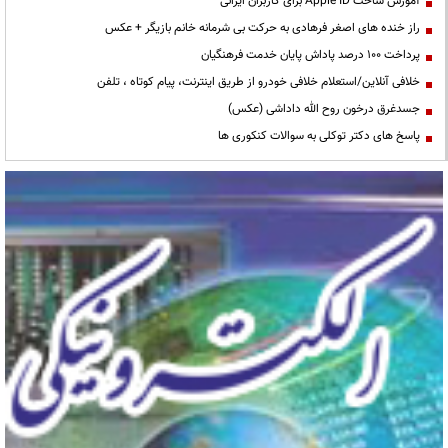
آموزش ساخت Apple ID برای کاربران ایرانی
راز خنده های اصغر فرهادی به حرکت بی شرمانه خانم بازیگر + عکس
پرداخت ۱۰۰ درصد پاداش پایان خدمت فرهنگیان
خلافی آنلاین/استعلام خلافی خودرو از طریق اینترنت، پیام کوتاه ، تلفن
جسدغرق درخون روح الله داداشی (عکس)
پاسخ های دکتر توکلی به سوالات کنکوری ها