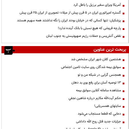
آمریکا ویزای سفیر برزیل را باطل کرد
گستره امپراتوری ایران در ۵ قرن پیش از میلاد؛ تصویری از ایران ۲۵ قرن پیش
پزشکیان: تنها کسانی که در خیابان بودند ایران را نگه نداشتند همه سهیم هستند
پارچه فروشی که هیچ نسبتی با بانک آینده ندارد!
نقض آتش‌بس و حملات رژیم صهیونیستی به جنوب لبنان
پربحث ترین عناوین
هشتمین کلان شهر ایران مشخص شد
سوابق بیمه شدگان روی سایت تامین اجتماعی
همجنس گرایی در شبکه من و تو
13 توصیه آسان برای رفع بوی بد دهان
مشاهده سامانه آنلاين سوابق بیمه
حكم آيت‌الله مكارم درباره شاهين نجفي
سایتهای همسریابی!
دعايي كه قطعا مستجاب مي‌شود
جزئیات جدید قتل روح الله داداشی