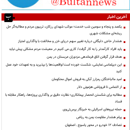
آخرین اخبار
یکصد و پنجاه و سومین شب خدمت؛ موکب شهدای رزکان، تریبون مردم و مطالبه‌گر حل
ریشه‌ای مشکلات شهری
هشدار حاجی دلیگانی درباره تغییر سهم دریای خزر و مخالفت با واگذاری امتیاز
باید افراد کارآمدتر را به کار گرفت/ کاری می کنیم در معیشت مردم مشکلی پیش نیاید
هدف قرار گرفتن اتاق‌ فرماندهی مزدوران عربستان در یمن
این دیپلماسی نمایشی، شکست خورده است/واقعیت‌ها را بپذیرید و به تعهدات خود عمل
کنید
امید مالباختگان رمزارز آبکی به فروش اموال محکومان
از التماس تا فروپاشی هژمونی دلار
مطالبه برای شکستن انحصار پیمانکاری؛ نظارت دقیق بر واگذاری پروژه‌ها، راهکار مقابله با
فساد
حمله نیروهای اسرائیلی به خبرنگار پرس‌تی‌وی
پیام هشدار مقاومت یمن به ریاض
تصادف ۱۲ خودرو در محور یاسوج ـ اصفهان