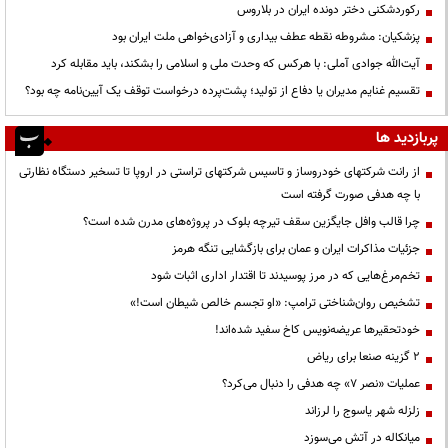
رکوردشکنی دختر دونده ایران در بلاروس
پزشکیان: مشروطه نقطه عطف بیداری و آزادی‌خواهی ملت ایران بود
آیت‌الله جوادی آملی: با هرکس که وحدت ملی و اسلامی را بشکند، باید مقابله کرد
تقسیم غنایم مدیران یا دفاع از تولید؛ پشت‌پرده درخواست توقف یک آیین‌نامه چه بود؟
پربازدید ها
از رانت‌ شرکتهای خودروساز و تاسیس شرکتهای تراستی در اروپا تا تسخیر دستگاه نظارتی
با چه هدفی صورت گرفته است
چرا قالب وافل جایگزین سقف تیرچه بلوک در پروژه‌های مدرن شده است؟
جزئیات مذاکرات ایران و عمان برای بازگشایی تنگه هرمز
تخم‌مرغ‌هایی که در مرز پوسیدند تا اقتدار اداری اثبات شود
تشخیص روان‌شناختی ترامپ: «او تجسم خالص شیطان است!»
خودتحقیرها عریضه‌نویس کاخ سفید شده‌اند!
۲ گزینه صنعا برای ریاض
عملیات «نصر ۷» چه هدفی را دنبال می‌کرد؟
زلزله شهر یاسوج را لرزاند
میانکاله در آتش می‌سوزد