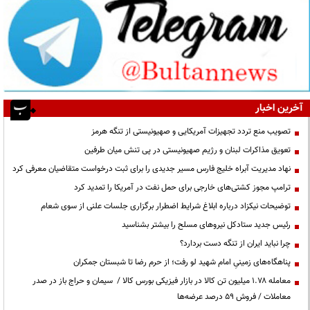
آخرین اخبار
تصویب منع تردد تجهیزات آمریکایی و صهیونیستی از تنگه هرمز
تعویق مذاکرات لبنان و رژیم صهیونیستی در پی تنش میان طرفین
نهاد مدیریت آبراه خلیج فارس مسیر جدیدی را برای ثبت درخواست متقاضیان معرفی کرد
ترامپ مجوز کشتی‌های خارجی برای حمل نفت در آمریکا را تمدید کرد
توضیحات نیکزاد درباره ابلاغ شرایط اضطرار برگزاری جلسات علنی از سوی شعام
رئیس جدید ستادکل نیروهای مسلح را بیشتر بشناسید
چرا نباید ایران از تنگه دست بردارد؟
پناهگاه‌های زمینیِ امام شهید لو رفت؛ از حرم رضا تا شبستان جمکران
معامله ۱.۷۸ میلیون تن کالا در بازار فیزیکی بورس کالا / سیمان و حراج باز در صدر
معاملات / فروش ۵۹ درصد عرضه‌ها