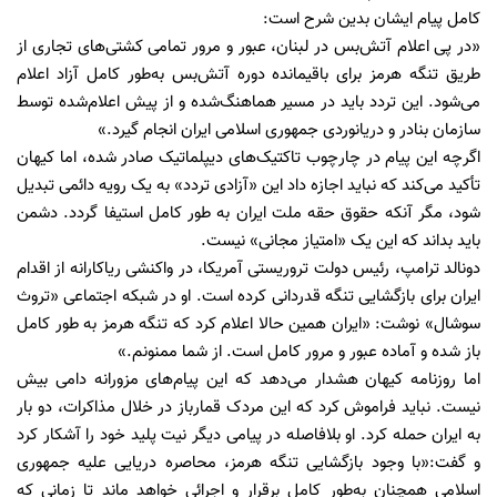
کامل پیام ایشان بدین شرح است:
«در پی اعلام آتش‌بس در لبنان، عبور و مرور تمامی کشتی‌های تجاری از
طریق تنگه هرمز برای باقیمانده دوره آتش‌بس به‌طور کامل آزاد اعلام
می‌شود. این تردد باید در مسیر هماهنگ‌شده و از پیش اعلام‌شده توسط
سازمان بنادر و دریانوردی جمهوری اسلامی ایران انجام گیرد.»
اگرچه این پیام در چارچوب تاکتیک‌های دیپلماتیک صادر شده، اما کیهان
تأکید می‌کند که نباید اجازه داد این «آزادی تردد» به یک رویه دائمی تبدیل
شود، مگر آنکه حقوق حقه ملت ایران به طور کامل استیفا گردد. دشمن
باید بداند که این یک «امتیاز مجانی» نیست.
دونالد ترامپ، رئیس‌ دولت تروریستی آمریکا، در واکنشی ریاکارانه از اقدام
ایران برای بازگشایی تنگه قدردانی کرده است. او در شبکه اجتماعی «تروث
سوشال» نوشت: «ایران همین حالا اعلام کرد که تنگه هرمز به طور کامل
باز شده و آماده عبور و مرور کامل است. از شما ممنونم.»
اما روزنامه کیهان هشدار می‌دهد که این پیام‌های مزورانه دامی بیش
نیست. نباید فراموش کرد که این مردک قمارباز در خلال مذاکرات، دو بار
به ایران حمله کرد. او بلافاصله در پیامی دیگر نیت پلید خود را آشکار کرد
و گفت:«با وجود بازگشایی تنگه هرمز، محاصره دریایی علیه جمهوری
اسلامی همچنان به‌طور کامل برقرار و اجرائی خواهد ماند تا زمانی که