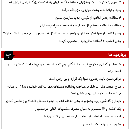
۱۳ میلیارد دلار خسارت و هزاران حمله؛ جنگ با ایران به شکست بزرگ ترامپ تبدیل شد
ولید جنبلاط هم پشت مبارزان حزب‌الله درآمد
۴ مطالبه رهبر انقلاب از رئیس جدید سازمان بسیج
مطالبات فرمانده معظم کل قوا از فرمانده جدید سپاه پاسداران
رهبر انقلاب از سرلشکر عبداللهی، رئیس جدید ستادکل نیروهای مسلح چه مطالباتی دارند؟
رهبر انقلاب ۶ فرمانده عالی‌رتبه را منصوب کردند
پربازدید ها
۳۰ سال واگذاری و خروج ثروت ملی؛ گام دوم تضعیف بنیه مردم وایجاد نارضایتی در بین
احاد مردم
توافقِ بدونِ تاییدِ رهبری؛ تنها یک قراردادِ بی‌ارزش است
تاراج هویت ملی در بازار بی‌صاحب پوشاک؛ مسئولان نظارت کجا خوابیده‌اند؟ / زیر سایه
جنگ، جامعه در حال بی‌حیا شدن است
دیدار و گفتگوی رئیس‌جمهور با رهبر معظم انقلاب درباره مسائل اقتصادی و نظامی کشور
یک کشته و ۱۲ مسموم به دنبال مصرف مشروبات الکلی در نیشابور
اعدام بد است اما قلب تپنده‌ای را از سینه بیرون کشیدن نه!
مقاومت یمن؛ دو خیز اساسی