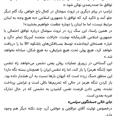
توافق ما صددرصدی نهائی شود.»
ترامپ در پیام دیگری در تروث سوشال در کمال باج خواهی یک گام دیگر
جلو آمد و تاکید کرد که توافق با جمهوری اسلامی «به هیچ وجه به لبنان
مرتبط نیست، اما ما لبنان را دوباره عظمت خواهیم بخشید»!
در همین راستا، این سگ زرد در تروث سوشال درباره توافق احتمالی با
جمهوری اسلامی قلدرمآبانه نوشت: «ایالات متحده آمریکا تمام «گرد و
غبار» هسته‌ای ایجادشده توسط بمب‌افکن‌های باشکوه B2 ما را دریافت
خواهد کرد، هیچ پولی تحت هیچ شرایطی، به هیچ شکل، مبادله نخواهد
شد.»
این گستاخی در زرورق عملیات روانی یعنی دشمن می‌خواهد راه تنفس
خود (تنگه هرمز) را باز کند، اما راه تنفس ایران را همچنان بسته نگه دارد!
این منطق «سگ زرد» است که کیهان بارها نسبت به آن هشدار داده بود.
باز کردن تنگه هرمز در حالی که تحریم‌ها باقی است و غرامتی پرداخت
نشده، یعنی دادن فرصت نفس کشیدن به دشمنی که در حال تدارک
ضربه بعدی است.
جای خالی «سخنگوی سیاسی»
درخصوص توئیت آقای عراقچی و حواشی آن، چند نکته دیگر هم وجود
دارد.