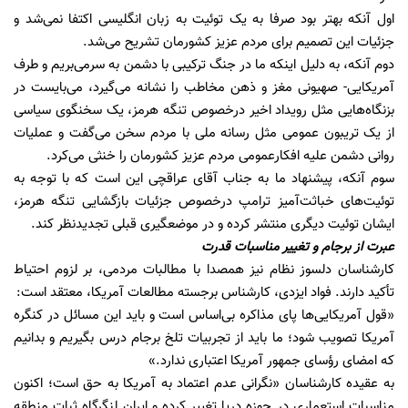
اول آنکه بهتر بود صرفا به یک توئیت به زبان انگلیسی اکتفا نمی‌شد و
جزئیات این تصمیم برای مردم عزیز کشورمان تشریح می‌شد.
دوم آنکه، به دلیل اینکه ما در جنگ ترکیبی با دشمن به سرمی‌بریم و طرف
آمریکایی- صهیونی مغز و ذهن مخاطب را نشانه می‌گیرد، می‌بایست در
بزنگاه‌هایی مثل رویداد اخیر درخصوص تنگه هرمز، یک سخنگوی سیاسی
از یک تریبون عمومی مثل رسانه‌ ملی با مردم سخن می‌گفت و عملیات
روانی دشمن علیه افکارعمومی مردم عزیز کشورمان را خنثی می‌کرد.
سوم آنکه، پیشنهاد ما به جناب آقای عراقچی این است که با توجه به
توئیت‌های خباثت‌آمیز ترامپ درخصوص جزئیات بازگشایی تنگه هرمز،
ایشان توئیت دیگری منتشر کرده و در موضعگیری قبلی تجدیدنظر کند.
عبرت از برجام و تغییر مناسبات قدرت
کارشناسان دلسوز نظام نیز همصدا با مطالبات مردمی، بر لزوم احتیاط
تأکید دارند. فواد ایزدی، کارشناس برجسته مطالعات آمریکا، معتقد است:
«قول آمریکایی‌ها پای مذاکره بی‌اساس است و باید این مسائل در کنگره
آمریکا تصویب شود؛ ما باید از تجربیات تلخ برجام درس بگیریم و بدانیم
که امضای رؤسای جمهور آمریکا اعتباری ندارد.»
به عقیده کارشناسان «نگرانی عدم اعتماد به آمریکا به حق است؛ اکنون
مناسبات استعماری در حوزه دریا تغییر کرده و ایران لنگرگاه ثبات منطقه