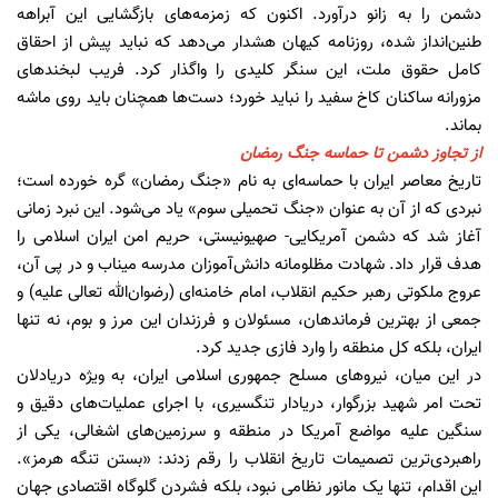
دشمن را به زانو درآورد. اکنون که زمزمه‌های بازگشایی این آبراهه
طنین‌انداز شده، روزنامه کیهان هشدار می‌دهد که نباید پیش از احقاق
کامل حقوق ملت، این سنگر کلیدی را واگذار کرد. فریب لبخندهای
مزورانه ساکنان کاخ سفید را نباید خورد؛ دست‌ها همچنان باید روی ماشه
بماند.
از تجاوز دشمن تا حماسه جنگ رمضان
تاریخ معاصر ایران با حماسه‌ای به نام «جنگ رمضان» گره خورده است؛
نبردی که از آن به عنوان «جنگ تحمیلی سوم» یاد می‌شود. این نبرد زمانی
آغاز شد که دشمن آمریکایی- صهیونیستی، حریم امن ایران اسلامی را
هدف قرار داد. شهادت مظلومانه دانش‌آموزان مدرسه میناب و در پی آن،
عروج ملکوتی رهبر حکیم انقلاب، امام خامنه‌ای (رضوان‌الله تعالی علیه) و
جمعی از بهترین فرماندهان، مسئولان و فرزندان این مرز و بوم، نه تنها
ایران، بلکه کل منطقه را وارد فازی جدید کرد.
در این میان، نیروهای مسلح جمهوری اسلامی ایران، به ویژه دریادلان
تحت امر شهید بزرگوار، دریادار تنگسیری، با اجرای عملیات‌های دقیق و
سنگین علیه مواضع آمریکا در منطقه و سرزمین‌های اشغالی، یکی از
راهبردی‌ترین تصمیمات تاریخ انقلاب را رقم زدند: «بستن تنگه هرمز».
این اقدام، تنها یک مانور نظامی نبود، بلکه فشردن گلوگاه اقتصادی جهان