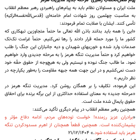
پیام فصل‌الخطاب رهبری مرحله جدید مدیریت هرمز
ملت ایران و مسئولان نظام باید به پیام‌های راهبردی رهبر معظم انقلاب
به مناسبت چهلمین روز شهادت امام خامنه‌ای (قدس‌الله‌نفسه‌الزکیه)
تأسی کنند. ایشان با صلابت تمام فرمودند:
«این را همه باید بدانند باذن الله تعالی ما حتماً متجاوزین تبهکاری که
کشور ما را مورد حمله قرار دادند را رها نمی‌کنیم. حتماً غرامت تک‌تک
صدمات وارد شده و خون‌بهای شهیدان و دیه جانبازان این جنگ را طلب
خواهیم کرد و حتماً مدیریت تنگه هرمز را به مرحله جدیدی وارد خواهیم
نمود. ما طالب جنگ نبوده و نیستیم ولی به هیچ‌وجه از حقوق حقّه خود
دست نمی‌کشیم و در این جهت همه جبهه مقاومت را به‌طور یکپارچه در
نظر داریم.»
این فرموده، تکلیف را بر همگان روشن کرد. مدیریت تنگه هرمز در
«مرحله جدید» به معنای استفاده حداکثری از این برگه برنده برای احقاق
حقوق پایمال شده ملت است.
همچنین رهبر معظم انقلاب در پیام دیگری تأکید می‌کنند:
«
برادران عزیز رزمنده! خواست توده‌های مردم، ادامه دفاع مؤثر و
پشیمان‌کننده است. همچنین قطعاً همچنان از اهرم مسدودکردن تنگه
هرمز باید استفاده شود
.» 21/12/1404