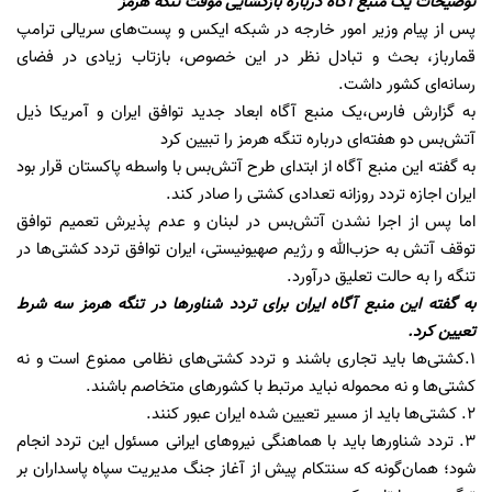
توضیحات یک منبع آگاه درباره بازگشایی موقت تنگه هرمز
پس از پیام وزیر امور خارجه در شبکه ایکس و پست‌های سریالی ترامپ
قمارباز، بحث و تبادل نظر در این خصوص، بازتاب زیادی در فضای
رسانه‌ای کشور داشت.
به گزارش فارس،یک منبع آگاه ابعاد جدید توافق ایران و آمریکا ذیل
آتش‌بس دو هفته‌ای درباره تنگه هرمز را تبیین کرد
به گفته این منبع آگاه از ابتدای طرح آتش‌بس با واسطه‌ پاکستان قرار بود
ایران اجازه تردد روزانه تعدادی کشتی را صادر کند.
اما پس از اجرا نشدن آتش‌بس در لبنان و عدم پذیرش تعمیم توافق
توقف آتش به حزب‌الله و رژیم صهیونیستی، ایران توافق تردد کشتی‌ها در
تنگه را به حالت تعلیق درآورد.
به گفته این منبع آگاه ایران برای تردد شناورها در تنگه هرمز سه شرط
تعیین کرد.
۱.کشتی‌ها باید تجاری باشند و تردد کشتی‌های نظامی ممنوع است و نه
کشتی‌ها و نه محموله نباید مرتبط با کشورهای متخاصم باشند.
۲. کشتی‌ها باید از مسیر تعیین شده ایران عبور کنند.
۳. تردد شناورها باید با هماهنگی نیروهای ایرانی مسئول این تردد انجام
شود؛ همان‌گونه که سنتکام پیش از آغاز جنگ مدیریت سپاه پاسداران بر