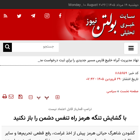
دوشنبه ۱۹ مرداد ۱۴۰۵
|
Monday , 10 August 2026
از
و
ته
نهاد مدیریت آبراه خلیج فارس مسیر جدیدی را برای ثبت درخواست متقاضیان معرفی کرد
ن
نو
کد خبر:
۸۸۵۶۵۹
تاریخ انتشار:
۲۹ فروردين ۱۴۰۵ - ۰۷:۴۲
صفحه نخست
»
سیاسی
‍‍‍ پ
پ
ترامپِ قمارباز قابل اعتماد نیست
با گشایش تنگه هرمز راه تنفس دشمن را باز نکنید
گشودن شاهرگ حیاتی هرمز پیش از اخذ غرامت، رفع قطعی تحریم‌ها و سایر