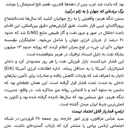
بود که باعث شد غرب پس از دهه‌ها قلدری، طعم تلخ استیصال را بچشد.
برگ برنده‌ای که جهان را به زانو درآورد
بستن تنگه هرمز، واقعیتی را به رخ جهانیان کشید که سال‌ها تحت‌الشعاع
پروپاگاندای غربی قرار داشت. طبق گزارش‌های دقیق بین‌المللی، این اقدام
باعث اختلال در عبور و مرور نفت و گاز طبیعی مایع (LNG) شد که حدود
۲۰ درصد از جریان انرژی جهان را شامل می‌شود. تحلیلگران مؤسسه
جهانی «آی ان جی» در اوج بحران اعلام کردند که روزانه حدود ۱۳ میلیون
بشکه نفت به دلیل انسداد ترافیک در هرمز متوقفشده است.
این فشار خردکننده، بازار فیزیکی نفت را هر روز محدودتر کرد و ذخایر
استراتژیک آمریکا را به حداقل رساند. اداره اطلاعات انرژی آمریکا (EIA)
ناچار به اعتراف شد که واردات کاهش یافته و صادرات برای تأمین نیازهای
داخلی به شدت تحت فشار قرار گرفته است. این همان نقطه‌ای بود که
دشمن به ستوه آمد و با التماس روانه میز مذاکره شد. در واقع، مدیریت
تنگه هرمز، حق مسلمی بود که سال‌ها نادیده گرفته شده بود و اکنون به
اصلی‌ترین شرط ایران مبدل گشته است.
ترامپِ قمارباز قابل اعتماد نیست
سید عباس عراقچی، وزیر امور خارجه، روز جمعه ۲۸ فروردین در شبکه
اجتماعی ایکس پیامی را منتشر کرد که بازتاب گسترده‌ای داشت. متن