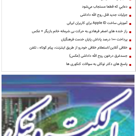
دعايي كه قطعا مستجاب مي‌شود
جزئیات جدید قتل روح الله داداشی
آموزش ساخت Apple ID برای کاربران ایرانی
راز خنده های اصغر فرهادی به حرکت بی شرمانه خانم بازیگر + عکس
پرداخت ۱۰۰ درصد پاداش پایان خدمت فرهنگیان
خلافی آنلاین/استعلام خلافی خودرو از طریق اینترنت، پیام کوتاه ، تلفن
جسدغرق درخون روح الله داداشی (عکس)
پاسخ های دکتر توکلی به سوالات کنکوری ها