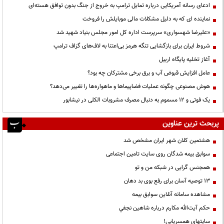
ادعای رسانه آمریکایی درباره تمایل ترامپ به خروج از جنگ بدون توافق هسته‌ای
نماینده ای که به دلیل مشکلات مالی موبایلش را فروخت
«علیرضا شهسواری» سرپرست اداره کل امور مجلس بنیاد شهید شد
شروط ایران برای بازگشایی تنگه هرمز بی‌اعتنا به لاف‌های گزاف ترامپ
آغاز تخلیه پایگاه اربیل
عامل افزایش قبوض آب و برق برخی مشترکان چه بود؟
هوش مصنوعی چگونه عملیات فضاپیماها و ماهواره‌ها را تغییر می‌دهد؟
یک فوتی و ۱۲ مسموم به دنبال مصرف مشروبات الکلی در نیشابور
پربحث ترین عناوین
هشتمین کلان شهر ایران مشخص شد
سوابق بیمه شدگان روی سایت تامین اجتماعی
همجنس گرایی در شبکه من و تو
13 توصیه آسان برای رفع بوی بد دهان
مشاهده سامانه آنلاين سوابق بیمه
حكم آيت‌الله مكارم درباره شاهين نجفي
سایتهای همسریابی!