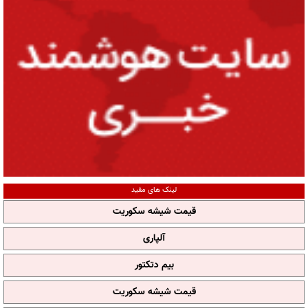
لینک های مفید
قیمت شیشه سکوریت
آلپاری
بیم دتکتور
قیمت شیشه سکوریت