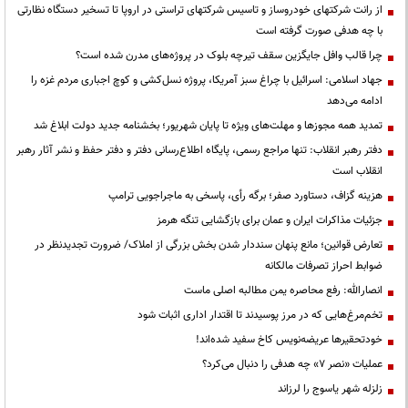
از رانت‌ شرکتهای خودروساز و تاسیس شرکتهای تراستی در اروپا تا تسخیر دستگاه نظارتی
با چه هدفی صورت گرفته است
چرا قالب وافل جایگزین سقف تیرچه بلوک در پروژه‌های مدرن شده است؟
جهاد اسلامی: اسرائیل با چراغ سبز آمریکا، پروژه نسل‌کشی و کوچ اجباری مردم غزه را
ادامه می‌دهد
تمدید همه مجوزها و مهلت‌های ویژه تا پایان شهریور؛ بخشنامه جدید دولت ابلاغ شد
دفتر رهبر انقلاب: تنها مراجع رسمی، پایگاه اطلاع‌رسانی دفتر و دفتر حفظ و نشر آثار رهبر
انقلاب است
هزینه گزاف، دستاورد صفر؛ برگه رأی، پاسخی به ماجراجویی ترامپ
جزئیات مذاکرات ایران و عمان برای بازگشایی تنگه هرمز
تعارض قوانین؛ مانع پنهان سنددار شدن بخش بزرگی از املاک/ ضرورت تجدیدنظر در
ضوابط احراز تصرفات مالکانه
انصارالله: رفع محاصره یمن مطالبه اصلی ماست
تخم‌مرغ‌هایی که در مرز پوسیدند تا اقتدار اداری اثبات شود
خودتحقیرها عریضه‌نویس کاخ سفید شده‌اند!
عملیات «نصر ۷» چه هدفی را دنبال می‌کرد؟
زلزله شهر یاسوج را لرزاند