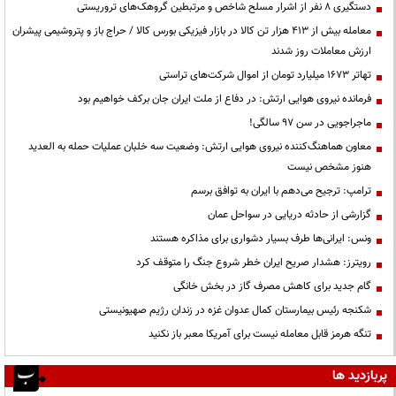
دستگیری ۸ نفر از اشرار مسلح شاخص و مرتبطین گروهک‌های تروریستی
معامله بیش از ۴۱۳ هزار تن کالا در بازار فیزیکی بورس کالا / حراج باز و پتروشیمی پیشران
ارزش معاملات روز شدند
تهاتر ۱۶۷۳ میلیارد تومان از اموال شرکت‌های تراستی
فرمانده نیروی هوایی ارتش: در دفاع از ملت ایران جان برکف خواهیم بود
ماجراجویی در سن ۹۷ سالگی!
معاون هماهنگ‌کننده نیروی هوایی ارتش: وضعیت سه خلبان عملیات حمله به العدید
هنوز مشخص نیست
ترامپ: ترجیح می‌دهم با ایران به توافق برسم
گزارشی از حادثه دریایی در سواحل عمان
ونس: ایرانی‌ها طرف بسیار دشواری برای مذاکره هستند
رویترز: هشدار صریح ایران خطر شروع جنگ را متوقف کرد
گام جدید برای کاهش مصرف گاز در بخش خانگی
شکنجه رئیس بیمارستان کمال عدوان غزه در زندان رژیم صهیونیستی
تنگه هرمز قابل معامله نیست برای آمریکا معبر باز نکنید
پربازدید ها