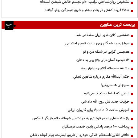
تشخیص روان‌شناختی ترامپ: «او تجسم خالص شیطان است!»
۴۵۰۰ فروند کشتی در بنادر باهنر و شرق هرمزگان پهلو گرفتند
پربحث ترین عناوین
هشتمین کلان شهر ایران مشخص شد
سوابق بیمه شدگان روی سایت تامین اجتماعی
همجنس گرایی در شبکه من و تو
13 توصیه آسان برای رفع بوی بد دهان
مشاهده سامانه آنلاين سوابق بیمه
حكم آيت‌الله مكارم درباره شاهين نجفي
سایتهای همسریابی!
دعايي كه قطعا مستجاب مي‌شود
جزئیات جدید قتل روح الله داداشی
آموزش ساخت Apple ID برای کاربران ایرانی
راز خنده های اصغر فرهادی به حرکت بی شرمانه خانم بازیگر + عکس
پرداخت ۱۰۰ درصد پاداش پایان خدمت فرهنگیان
خلافی آنلاین/استعلام خلافی خودرو از طریق اینترنت، پیام کوتاه ، تلفن