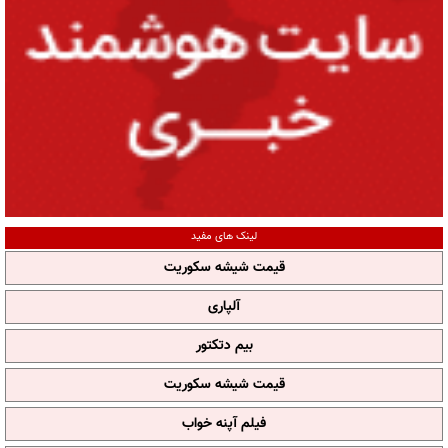
لینک های مفید
قیمت شیشه سکوریت
آلپاری
بیم دتکتور
قیمت شیشه سکوریت
فیلم آپنه خواب