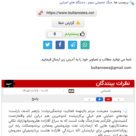
برچسب ها:
جنگ تحمیلی سوم
،
دستگاه های اجرایی
گزارش خطا
پسندیدم
0
شما می توانید مطالب و تصاویر خود را به آدرس زیر ارسال فرمایید.
bultannews@gmail.com
نظرات بینندگان
انتشار یافته:
۱
ناشناس
|
|
۱۰:۱۹ - ۱۴۰۵/۰۱/۲۸
در انتظار بررسی:
پاسخ
0
0
غیر قابل انتشار:
وضعيت معيشت مردم بااينهمه فعاليت چشمگيردولت؛ بازهم تاسف باراست؛
نهادهاي حمايتي هم خيلي پركارترشده اندوخيرين هم دراين ايام واقعازحمت
كشيدندولي فكركنم بعدازجنگ وقت انست كه به سراغ آقازاده هابروندوانهارايك تكاني
بدهندتاازبهره هايي كه ازصادرات نفت وپتروشيمي ومعادن بردندومملكت رابه اين
روزانداختندسهمي براي نيازمندان اكه درزندگي اقازاده هاست بردارندوبراي محرومان
هزينه كنند…بسم الله…