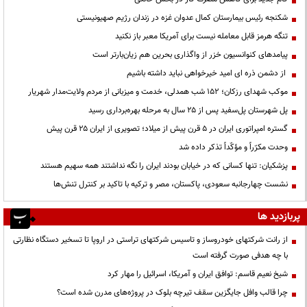
شکنجه رئیس بیمارستان کمال عدوان غزه در زندان رژیم صهیونیستی
تنگه هرمز قابل معامله نیست برای آمریکا معبر باز نکنید
پیامدهای کنوانسیون خزر از واگذاری بحرین هم زیان‌بارتر است
از دشمن ذره ای امید خیرخواهی نباید داشته باشیم
موکب شهدای رزکان؛ ۱۵۲ شب همدلی، خدمت و میزبانی از مردم ولایت‌مدار شهریار
پل شهرستان پل‌سفید پس از ۲۵ سال به مرحله بهره‌برداری رسید
گستره امپراتوری ایران در ۵ قرن پیش از میلاد؛ تصویری از ایران ۲۵ قرن پیش
وحدت مکرّراً و مؤکّداً تذکر داده شد
پزشکیان: تنها کسانی که در خیابان بودند ایران را نگه نداشتند همه سهیم هستند
نشست چهارجانبه سعودی، پاکستان، مصر و ترکیه با تاکید بر کنترل تنش‌ها
پربازدید ها
از رانت‌ شرکتهای خودروساز و تاسیس شرکتهای تراستی در اروپا تا تسخیر دستگاه نظارتی
با چه هدفی صورت گرفته است
شیخ نعیم قاسم: توافق ایران و آمریکا، اسرائیل را مهار کرد
چرا قالب وافل جایگزین سقف تیرچه بلوک در پروژه‌های مدرن شده است؟