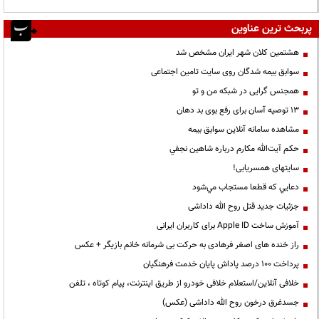
پربحث ترین عناوین
هشتمین کلان شهر ایران مشخص شد
سوابق بیمه شدگان روی سایت تامین اجتماعی
همجنس گرایی در شبکه من و تو
13 توصیه آسان برای رفع بوی بد دهان
مشاهده سامانه آنلاين سوابق بیمه
حكم آيت‌الله مكارم درباره شاهين نجفي
سایتهای همسریابی!
دعايي كه قطعا مستجاب مي‌شود
جزئیات جدید قتل روح الله داداشی
آموزش ساخت Apple ID برای کاربران ایرانی
راز خنده های اصغر فرهادی به حرکت بی شرمانه خانم بازیگر + عکس
پرداخت ۱۰۰ درصد پاداش پایان خدمت فرهنگیان
خلافی آنلاین/استعلام خلافی خودرو از طریق اینترنت، پیام کوتاه ، تلفن
جسدغرق درخون روح الله داداشی (عکس)