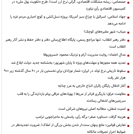
صمصامی: ریشه مشکلات اقتصادی، گرانی نرخ ارز است/ طرح «تقویت پول ملی» در
کمیسیون اقتصادی رأی نیاورد
جهاد اسلامی: اسرائیل با چراغ سبز آمریکا، پروژه نسل‌کشی و کوچ اجباری مردم غزه را
ادامه می‌دهد
میناب؛ شهرِ مقبره‌های کوچک!
دفتر رهبر انقلاب: تنها مراجع رسمی، پایگاه اطلاع‌رسانی دفتر و دفتر حفظ و نشر آثار رهبر
انقلاب است
مدالِ اعتماد؛ روایت مدیریت آرام و نزدیک محمود خسروی‌وفا
تمدید همه مجوزها و مهلت‌های ویژه تا پایان شهریور؛ بخشنامه جدید دولت ابلاغ شد
سقوط تاریخی نرخ تولد در ایران؛ شمار نوزادان برای نخستین بار در ۶۰ سال گذشته زیر ۹۰۰
هزار نفر رفت
آغاز انتقال رایگان زائران اتباع خارجی به مرز چذابه
مقاومت عراق؛ بازیگری فراتر از مرزها | پهپادهای عراقی پیام بازدارندگی را به قلب
سرزمین‌های اشغالی رساندند
‌امنیت شغلی، مطالبه اصلی نیروهای شرکتی است
هزینه گزاف، دستاورد صفر؛ برگه رأی، پاسخی به ماجراجویی ترامپ
تعارض قوانین؛ مانع پنهان سنددار شدن بخش بزرگی از املاک/ ضرورت تجدیدنظر در
ضوابط احراز تصرفات مالکانه