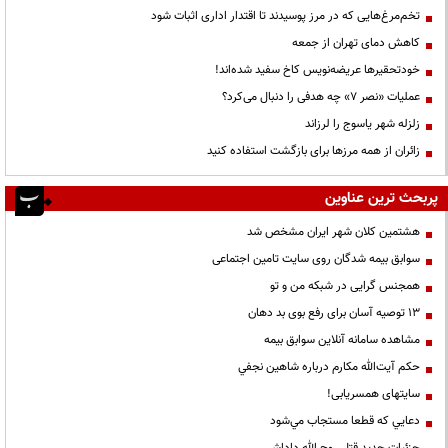
تخم‌مرغ‌هایی که در مرز پوسیدند تا اقتدار اداری اثبات شود
کاهش دمای تهران از جمعه
خودتحقیرها عریضه‌نویس کاخ سفید شده‌اند!
عملیات «نصر ۷» چه هدفی را دنبال می‌کرد؟
زلزله شهر یاسوج را لرزاند
زائران از همه مرزها برای بازگشت استفاده کنید
پربحث ترین عناوین
هشتمین کلان شهر ایران مشخص شد
سوابق بیمه شدگان روی سایت تامین اجتماعی
همجنس گرایی در شبکه من و تو
13 توصیه آسان برای رفع بوی بد دهان
مشاهده سامانه آنلاين سوابق بیمه
حكم آيت‌الله مكارم درباره شاهين نجفي
سایتهای همسریابی!
دعايي كه قطعا مستجاب مي‌شود
جزئیات جدید قتل روح الله داداشی