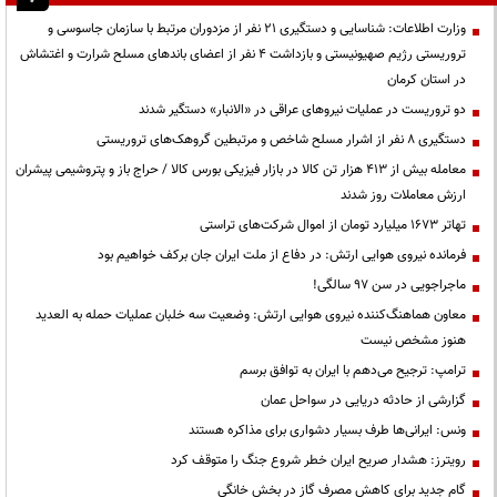
وزارت اطلاعات: شناسایی و دستگیری ۲۱ نفر از مزدوران مرتبط با سازمان جاسوسی و
تروریستی رژیم صهیونیستی و بازداشت ۴ نفر از اعضای باندهای مسلح شرارت و اغتشاش
در استان کرمان
دو تروریست در عملیات نیروهای عراقی در «الانبار» دستگیر شدند
دستگیری ۸ نفر از اشرار مسلح شاخص و مرتبطین گروهک‌های تروریستی
معامله بیش از ۴۱۳ هزار تن کالا در بازار فیزیکی بورس کالا / حراج باز و پتروشیمی پیشران
ارزش معاملات روز شدند
تهاتر ۱۶۷۳ میلیارد تومان از اموال شرکت‌های تراستی
فرمانده نیروی هوایی ارتش: در دفاع از ملت ایران جان برکف خواهیم بود
ماجراجویی در سن ۹۷ سالگی!
معاون هماهنگ‌کننده نیروی هوایی ارتش: وضعیت سه خلبان عملیات حمله به العدید
هنوز مشخص نیست
ترامپ: ترجیح می‌دهم با ایران به توافق برسم
گزارشی از حادثه دریایی در سواحل عمان
ونس: ایرانی‌ها طرف بسیار دشواری برای مذاکره هستند
رویترز: هشدار صریح ایران خطر شروع جنگ را متوقف کرد
گام جدید برای کاهش مصرف گاز در بخش خانگی