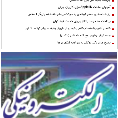
آموزش ساخت Apple ID برای کاربران ایرانی
راز خنده های اصغر فرهادی به حرکت بی شرمانه خانم بازیگر + عکس
پرداخت ۱۰۰ درصد پاداش پایان خدمت فرهنگیان
خلافی آنلاین/استعلام خلافی خودرو از طریق اینترنت، پیام کوتاه ، تلفن
جسدغرق درخون روح الله داداشی (عکس)
پاسخ های دکتر توکلی به سوالات کنکوری ها