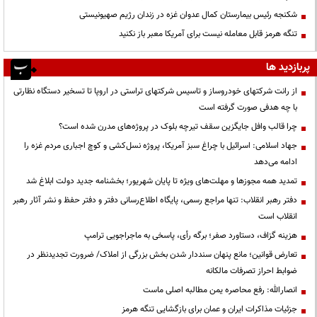
شکنجه رئیس بیمارستان کمال عدوان غزه در زندان رژیم صهیونیستی
تنگه هرمز قابل معامله نیست برای آمریکا معبر باز نکنید
پربازدید ها
از رانت‌ شرکتهای خودروساز و تاسیس شرکتهای تراستی در اروپا تا تسخیر دستگاه نظارتی
با چه هدفی صورت گرفته است
چرا قالب وافل جایگزین سقف تیرچه بلوک در پروژه‌های مدرن شده است؟
جهاد اسلامی: اسرائیل با چراغ سبز آمریکا، پروژه نسل‌کشی و کوچ اجباری مردم غزه را
ادامه می‌دهد
تمدید همه مجوزها و مهلت‌های ویژه تا پایان شهریور؛ بخشنامه جدید دولت ابلاغ شد
دفتر رهبر انقلاب: تنها مراجع رسمی، پایگاه اطلاع‌رسانی دفتر و دفتر حفظ و نشر آثار رهبر
انقلاب است
هزینه گزاف، دستاورد صفر؛ برگه رأی، پاسخی به ماجراجویی ترامپ
تعارض قوانین؛ مانع پنهان سنددار شدن بخش بزرگی از املاک/ ضرورت تجدیدنظر در
ضوابط احراز تصرفات مالکانه
انصارالله: رفع محاصره یمن مطالبه اصلی ماست
جزئیات مذاکرات ایران و عمان برای بازگشایی تنگه هرمز