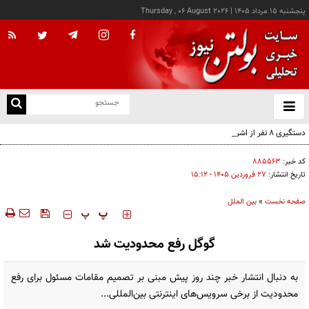
پنجشنبه ۱۵ مرداد ۱۴۰۵
|
Thursday , 06 August 2026
از
و
ته
دستگیری ۸ نفر از اشرار مسلح شاخص و مرتبطین گروهک‌های تروریستی
ن
نو
کد خبر:
۸۸۵۵۶۳
تاریخ انتشار:
۲۷ فروردين ۱۴۰۵ - ۱۵:۱۲
صفحه نخست
»
بین الملل
‍‍‍ پ
پ
گوگل رفع محدودیت شد
به دنبال انتشار خبر چند روز پیش مبنی بر تصمیم مقامات مسئول برای رفع
محدودیت از برخی سرویس‌های اینترنتی بین‌المللی...