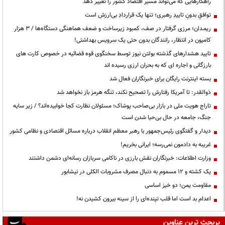
راهکارهایی که می‌تواند مسیر اقتصاد کشور را تغییر دهد
توافقِ بدونِ تاییدِ رهبری؛ تنها یک قراردادِ بی‌ارزش است
ریمـدان؛ مرزی گرفتار در صف، کمبود زیرساخت و ضعف هماهنگی دستگاه‌ها / ۳ هزار
کامیون در انتظار، رانندگان بدون حتی یک سرویس بهداشتی!
تایید هشدارهای گذشته بولتن نیوز توسط سخنگوی قوه قضائیه در خصوص کارت های
بارزگانی و اجاره ای که به بحران ارزی رسیده اند
بسته اینترنت رایگان برای خبرنگاران فعال شد
ذوالقدر: تا آمریکا رفتارش را تصحیح نکند، تنگه هرمز باز نخواهد شد
تاراج هویت ملی در بازار بی‌صاحب پوشاک؛ مسئولان نظارت کجا خوابیده‌اند؟ / زیر سایه
جنگ، جامعه در حال بی‌حیا شدن است
دیدار و گفتگوی رئیس‌جمهور با رهبر معظم انقلاب درباره مسائل اقتصادی و نظامی کشور
غریبه به دادمون نمی‌رسه؛ ایرانی بخریم!
وزارت اطلاعات: خبرنگاران نقش بارزی در ناکامی سربازان رسانه‌ای دشمن داشتند
یک کشته و ۱۲ مسموم به دنبال مصرف مشروبات الکلی در نیشابور
مقاومت یمن؛ دو خیز اساسی
اعدام بد است اما قلب تپنده‌ای را از سینه بیرون کشیدن نه!
پربحث ترین عناوین