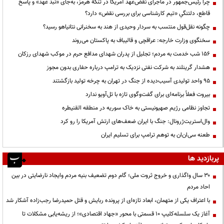
چرا رئیس‌جمهور در ماجرای نقض‌عهد آمریکا در تنگهٔ هرمز، به‌جای «نبذ عهد» و پاسخ
قاطع، دلتنگیِ «تیم کارشناسی برای بررسی نقض» دارد؟
چگونه نقل‌قول منتسب به سردار وحیدی از هند به سخنرانی نتانیاهو رسید؟
سخنگوی وزارت خارجه: عراقچی و قالیباف به پاکستان می‌روند
۱۵۶ شب خدمت به مردم؛ تجلیل از پدران شهدای مدافع حرم در موکب شهدای رزکان
هشدار گرینلند به شرکت نفتی نزدیک به ترامپ درباره حفاری بدون مجوز
95 واحد تولیدی آسیب‌دیده از جنگ در تهران به چرخه تولید بازگشتند
بیروت فعلاً برنامه‌ای برای گفت‌وگوی تازه با تل‌آویو ندارد
تجاوز نظامی رژیم صهیونیستی به خاک سوریه در منطقه القنیطره
وال‌استریت‌ژرونال: جنگ با ایران ضعف‌های ارتش آمریکا را رو کرد
طعنه سی‌ان‌ان به توهم ترامپ برای تسلیم ایران
پربازدید ها
۳۰ سال واگذاری و خروج ثروت ملی؛ گام دوم تضعیف بنیه مردم وایجاد نارضایتی در بین
احاد مردم
با اعتراف یکی از متهمان، ابعاد تازه‌ای از پرونده ربایش و قتل حمیدرضا رجب‌زاده آشکار شد
آغاز یک سلسله‌کلیپ ۱۰ قسمتی با محور «جهاد اقتصادی»؛ از ریشه‌یابی مشکلات تا