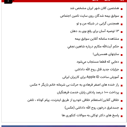
هشتمین کلان شهر ایران مشخص شد
سوابق بیمه شدگان روی سایت تامین اجتماعی
همجنس گرایی در شبکه من و تو
13 توصیه آسان برای رفع بوی بد دهان
مشاهده سامانه آنلاين سوابق بیمه
حكم آيت‌الله مكارم درباره شاهين نجفي
سایتهای همسریابی!
دعايي كه قطعا مستجاب مي‌شود
جزئیات جدید قتل روح الله داداشی
آموزش ساخت Apple ID برای کاربران ایرانی
راز خنده های اصغر فرهادی به حرکت بی شرمانه خانم بازیگر + عکس
پرداخت ۱۰۰ درصد پاداش پایان خدمت فرهنگیان
خلافی آنلاین/استعلام خلافی خودرو از طریق اینترنت، پیام کوتاه ، تلفن
جسدغرق درخون روح الله داداشی (عکس)
پاسخ های دکتر توکلی به سوالات کنکوری ها