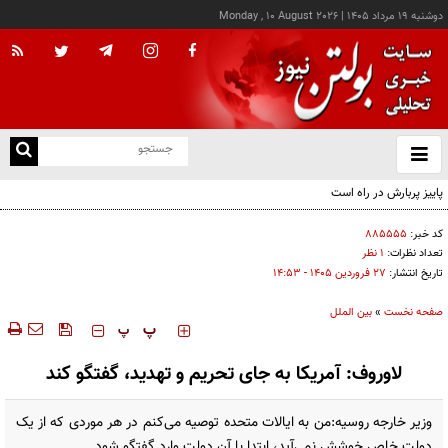
دوشنبه ۱۹ مرداد ۱۴۰۵
|
Monday , 10 August 2026
از
و
ته
ن
نو
کد خبر:
۸۸۵۵۵۵
تعداد نظرات:
۱ نظر
تاریخ انتشار:
۲۷ فروردين ۱۴۰۵ - ۱۴:۵۳
صفحه نخست
»
بین الملل
‍‍‍ پ
پ
لاوروف: آمریکا به جای تحریم و تهدید، گفتگو کند
وزیر خارجه روسیه:من به ایالات متحده توصیه می‌کنم در هر موردی که از یک
دولت خاص خوشش نمی‌آید، ابتدا با آن دولت وارد گفتگو شود.