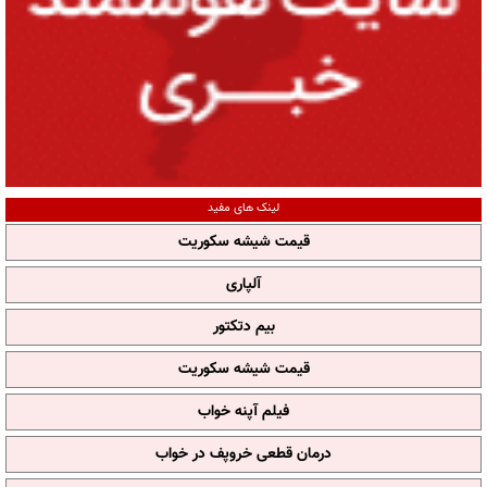
لینک های مفید
قیمت شیشه سکوریت
آلپاری
بیم دتکتور
قیمت شیشه سکوریت
فیلم آپنه خواب
درمان قطعی خروپف در خواب