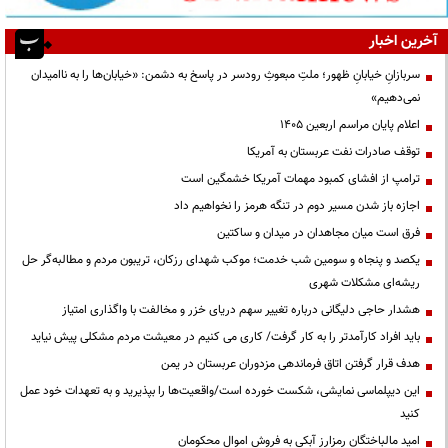
آخرین اخبار
سربازانِ خیابانِ ظهور؛ ملتِ مبعوثِ رودسر در پاسخ به دشمن: «خیابان‌ها را به ناامیدان
نمی‌دهیم»
اعلام پایان مراسم اربعین ۱۴۰۵
توقف صادرات نفت عربستان به آمریکا
ترامپ از افشای کمبود مهمات آمریکا خشمگین است
اجازه باز شدن مسیر دوم در تنگه هرمز را نخواهیم داد
فرق است میان مجاهدان در میدان و ساکتین
یکصد و پنجاه و سومین شب خدمت؛ موکب شهدای رزکان، تریبون مردم و مطالبه‌گر حل
ریشه‌ای مشکلات شهری
هشدار حاجی دلیگانی درباره تغییر سهم دریای خزر و مخالفت با واگذاری امتیاز
باید افراد کارآمدتر را به کار گرفت/ کاری می کنیم در معیشت مردم مشکلی پیش نیاید
هدف قرار گرفتن اتاق‌ فرماندهی مزدوران عربستان در یمن
این دیپلماسی نمایشی، شکست خورده است/واقعیت‌ها را بپذیرید و به تعهدات خود عمل
کنید
امید مالباختگان رمزارز آبکی به فروش اموال محکومان