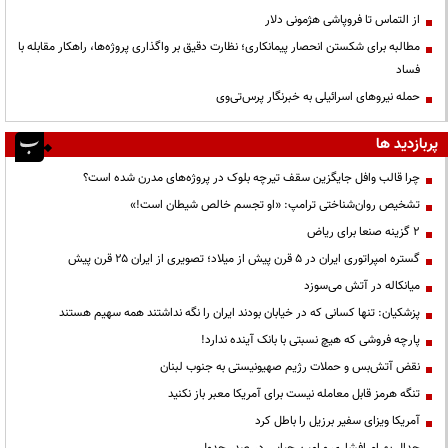
از التماس تا فروپاشی هژمونی دلار
مطالبه برای شکستن انحصار پیمانکاری؛ نظارت دقیق بر واگذاری پروژه‌ها، راهکار مقابله با
فساد
حمله نیروهای اسرائیلی به خبرنگار پرس‌تی‌وی
پربازدید ها
چرا قالب وافل جایگزین سقف تیرچه بلوک در پروژه‌های مدرن شده است؟
تشخیص روان‌شناختی ترامپ: «او تجسم خالص شیطان است!»
۲ گزینه صنعا برای ریاض
گستره امپراتوری ایران در ۵ قرن پیش از میلاد؛ تصویری از ایران ۲۵ قرن پیش
میانکاله در آتش می‌سوزد
پزشکیان: تنها کسانی که در خیابان بودند ایران را نگه نداشتند همه سهیم هستند
پارچه فروشی که هیچ نسبتی با بانک آینده ندارد!
نقض آتش‌بس و حملات رژیم صهیونیستی به جنوب لبنان
تنگه هرمز قابل معامله نیست برای آمریکا معبر باز نکنید
آمریکا ویزای سفیر برزیل را باطل کرد