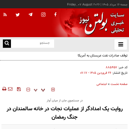
جمعه ۱۶ مرداد ۱۴۰۵
|
Friday , 07 August 2026
از
و
ته
توقف صادرات نفت عربستان به آمریکا
ن
نو
کد خبر:
۸۸۵۴۵۷
تاریخ انتشار:
۲۶ فروردين ۱۴۰۵ - ۰۷:۱۷
صفحه نخست
»
اجتماعی
‍‍‍ پ
پ
در جستجوی جان از میان آوار
روایت یک امدادگر از عملیات نجات در خانه سالمندان در
جنگ رمضان