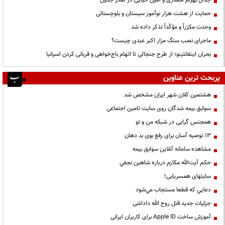
جدال بهرام افشاری و امین حیایی در صدر جدول
حمایت از هشت هزار نوآموز سیستان و بلوچستانی
وحدت مکرّراً و مؤکّداً تذکر داده شد
ماجرای نصب سنگ مزار اکبر عبدی چیست؟
بحران اینفانتینو؛ از طرح جنجالی تا اتهام باج‌خواهی و قربانی کردن اسپانیا
پربحث ترین عناوین
هشتمین کلان شهر ایران مشخص شد
سوابق بیمه شدگان روی سایت تامین اجتماعی
همجنس گرایی در شبکه من و تو
13 توصیه آسان برای رفع بوی بد دهان
مشاهده سامانه آنلاين سوابق بیمه
حكم آيت‌الله مكارم درباره شاهين نجفي
سایتهای همسریابی!
دعايي كه قطعا مستجاب مي‌شود
جزئیات جدید قتل روح الله داداشی
آموزش ساخت Apple ID برای کاربران ایرانی