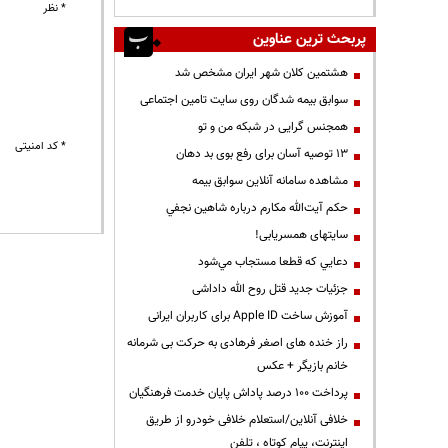
* نظر
پربحث ترین عناوین
هشتمین کلان شهر ایران مشخص شد
سوابق بیمه شدگان روی سایت تامین اجتماعی
همجنس گرایی در شبکه من و تو
* کد امنیتی
13 توصیه آسان برای رفع بوی بد دهان
مشاهده سامانه آنلاين سوابق بیمه
حكم آيت‌الله مكارم درباره شاهين نجفي
سایتهای همسریابی!
دعايي كه قطعا مستجاب مي‌شود
جزئیات جدید قتل روح الله داداشی
آموزش ساخت Apple ID برای کاربران ایرانی
راز خنده های اصغر فرهادی به حرکت بی شرمانه
خانم بازیگر + عکس
پرداخت ۱۰۰ درصد پاداش پایان خدمت فرهنگیان
خلافی آنلاین/استعلام خلافی خودرو از طریق
اینترنت، پیام کوتاه ، تلفن