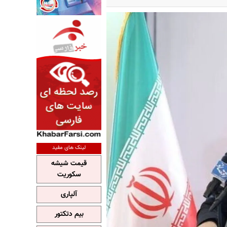
لینک های مفید
قیمت شیشه
سکوریت
آلپاری
بیم دتکتور