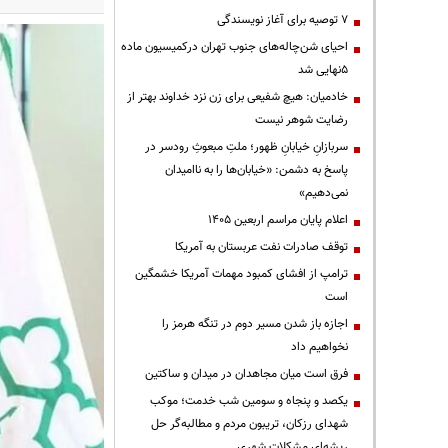
۷ توصیه برای آغاز نویسندگی
احیای شن‌چاله‌های جنوب تهران درکمیسیون ماده
۵نهایی شد
خادمیان: هیچ شفیعی برای زن نزد خداوند بهتر از
رضایت شوهر نیست
سربازانِ خیابانِ ظهور؛ ملتِ مبعوثِ رودسر در
پاسخ به دشمن: «خیابان‌ها را به ناامیدان
نمی‌دهیم»
اعلام پایان مراسم اربعین ۱۴۰۵
توقف صادرات نفت عربستان به آمریکا
ترامپ از افشای کمبود مهمات آمریکا خشمگین
است
اجازه باز شدن مسیر دوم در تنگه هرمز را
نخواهیم داد
فرق است میان مجاهدان در میدان و ساکتین
یکصد و پنجاه و سومین شب خدمت؛ موکب
شهدای رزکان، تریبون مردم و مطالبه‌گر حل
ریشه‌ای مشکلات شهری