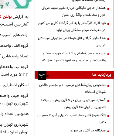
هشدار حاجی دلیگانی درباره تغییر سهم دریای
خزر و مخالفت با واگذاری امتیاز
به گزارش
بولتن ن
باید افراد کارآمدتر را به کار گرفت/ کاری می کنیم
آتش‌بس آسیب‌دیده
در معیشت مردم مشکلی پیش نیاید
واحدهای آسیب‌دید
هدف قرار گرفتن اتاق‌ فرماندهی مزدوران عربستان
گروه الف، واحده
در یمن
این دیپلماسی نمایشی، شکست خورده است/
تعداد واحدهایی که خسارت جزئی دیده‌اند که ۳۲هزا
واقعیت‌ها را بپذیرید و به تعهدات خود عمل کنید
گروه ب، واحدهایی
۵۱۳۳ مورد است.
پربازدید ها
اسکان اضطراری ساک
تشخیص روان‌شناختی ترامپ: «او تجسم خالص
شیطان است!»
گروه جیم، واحدها
گستره امپراتوری ایران در ۵ قرن پیش از میلاد؛
شهرداری تهران، ۸۲۵ واحد در این گروه قرار دارند.
تصویری از ایران ۲۵ قرن پیش
همچنین تعداد واحدهای آسیب‌دیده در گروه
تنگه هرمز قابل معامله نیست برای آمریکا معبر باز
نکنید
میانکاله در آتش می‌سوزد
تومان اجاره ماهان