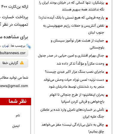
پزشکیان: تنها کسانی که در خیابان بودند ایران را
ارائه بن‌کارت ۴۰۰ میلیون تومانی به منظور جبران بخشی از خسارات وارده به لوازم خانگی از دیگر اقدامات شهرداری تهران است.
نگه نداشتند همه سهیم هستند
پرداخت خسارت خود
پارچه فروشی که هیچ نسبتی با بانک آینده ندارد!
تمهیدات در نظر گ
نقض آتش‌بس و حملات رژیم صهیونیستی به
جنوب لبنان
برای مشاهده مطا
حمایت از هشت هزار نوآموز سیستان و
برچسب ها:
تهران
،
بلوچستانی
جدال بهرام افشاری و امین حیایی در صدر جدول
گزارش خطا
وحدت مکرّراً و مؤکّداً تذکر داده شد
ماجرای نصب سنگ مزار اکبر عبدی چیست؟
شما می توانید مطالب 
دست نزنید؛ لمس نوزاد حیات وحش می‌تواند
nnews@gmail.com
منجر به رد شدنشان توسط مادرشان شود
بحران اینفانتینو؛ از طرح جنجالی تا اتهام
نظر شما
باج‌خواهی و قربانی کردن اسپانیا
تأملی بر خسارت‌های نامرئی وارد شده بر عاملان
نام
جنگ علیه ایران
چاقی به دلیل بی‌ارادگی نیست؛ مغز می‌خواهد
ایمیل
چاق بمانیم!