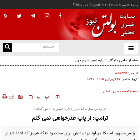
جمعه ۱۶ مرداد ۱۴۰۵
|
Friday , 07 August 2026
از
و
ته
هشدار حاجی دلیگانی درباره تغییر سهم دریای خزر و مخالفت با واگذاری امتیاز
ن
نو
کد خبر:
۸۸۵۳۹۱
تاریخ انتشار:
۲۵ فروردين ۱۴۰۵ - ۱۰:۴۶
صفحه نخست
»
بین الملل
‍‍‍ پ
پ
درباره موضوع تنگه هرمز «افراد درستی» تماس گرفتند
ترامپ: از پاپ عذرخواهی نمی کنم
رئیس‌جمهور آمریکا درباره تهدیداتش برای محاصره تنگه هرمز که ادعا شد از