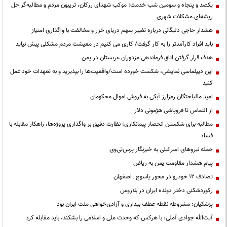
یکصد و پنجاه و سومین شب خدمت؛ موکب شهدای رزکان، تریبون مردم و مطالبه‌گر حل
ریشه‌ای مشکلات شهری
هشدار حاجی دلیگانی درباره تغییر سهم دریای خزر و مخالفت با واگذاری امتیاز
باید افراد کارآمدتر را به کار گرفت/ کاری می کنیم در معیشت مردم مشکلی پیش نیاید
هدف قرار گرفتن اتاق‌ فرماندهی مزدوران عربستان در یمن
این دیپلماسی نمایشی، شکست خورده است/واقعیت‌ها را بپذیرید و به تعهدات خود عمل
کنید
امید مالباختگان رمزارز آبکی به فروش اموال محکومان
از التماس تا فروپاشی هژمونی دلار
مطالبه برای شکستن انحصار پیمانکاری؛ نظارت دقیق بر واگذاری پروژه‌ها، راهکار مقابله با
فساد
حمله نیروهای اسرائیلی به خبرنگار پرس‌تی‌وی
پیام هشدار مقاومت یمن به ریاض
تصادف ۱۲ خودرو در محور یاسوج ـ اصفهان
رکوردشکنی دختر دونده ایران در بلاروس
پزشکیان: مشروطه نقطه عطف بیداری و آزادی‌خواهی ملت ایران بود
آیت‌الله جوادی آملی: با هرکس که وحدت ملی و اسلامی را بشکند، باید مقابله کرد