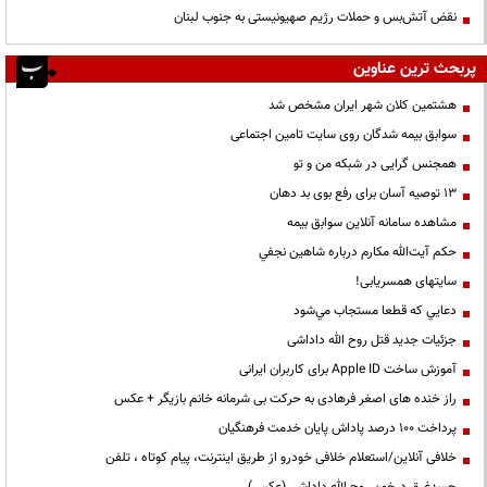
نقض آتش‌بس و حملات رژیم صهیونیستی به جنوب لبنان
پربحث ترین عناوین
هشتمین کلان شهر ایران مشخص شد
سوابق بیمه شدگان روی سایت تامین اجتماعی
همجنس گرایی در شبکه من و تو
13 توصیه آسان برای رفع بوی بد دهان
مشاهده سامانه آنلاين سوابق بیمه
حكم آيت‌الله مكارم درباره شاهين نجفي
سایتهای همسریابی!
دعايي كه قطعا مستجاب مي‌شود
جزئیات جدید قتل روح الله داداشی
آموزش ساخت Apple ID برای کاربران ایرانی
راز خنده های اصغر فرهادی به حرکت بی شرمانه خانم بازیگر + عکس
پرداخت ۱۰۰ درصد پاداش پایان خدمت فرهنگیان
خلافی آنلاین/استعلام خلافی خودرو از طریق اینترنت، پیام کوتاه ، تلفن
جسدغرق درخون روح الله داداشی (عکس)