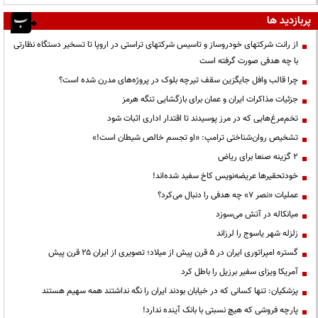
پربازدید ها
از رانت‌ شرکتهای خودروساز و تاسیس شرکتهای تراستی در اروپا تا تسخیر دستگاه نظارتی
با چه هدفی صورت گرفته است
چرا قالب وافل جایگزین سقف تیرچه بلوک در پروژه‌های مدرن شده است؟
جزئیات مذاکرات ایران و عمان برای بازگشایی تنگه هرمز
تخم‌مرغ‌هایی که در مرز پوسیدند تا اقتدار اداری اثبات شود
تشخیص روان‌شناختی ترامپ: «او تجسم خالص شیطان است!»
۲ گزینه صنعا برای ریاض
خودتحقیرها عریضه‌نویس کاخ سفید شده‌اند!
عملیات «نصر ۷» چه هدفی را دنبال می‌کرد؟
میانکاله در آتش می‌سوزد
زلزله شهر یاسوج را لرزاند
گستره امپراتوری ایران در ۵ قرن پیش از میلاد؛ تصویری از ایران ۲۵ قرن پیش
آمریکا ویزای سفیر برزیل را باطل کرد
پزشکیان: تنها کسانی که در خیابان بودند ایران را نگه نداشتند همه سهیم هستند
پارچه فروشی که هیچ نسبتی با بانک آینده ندارد!