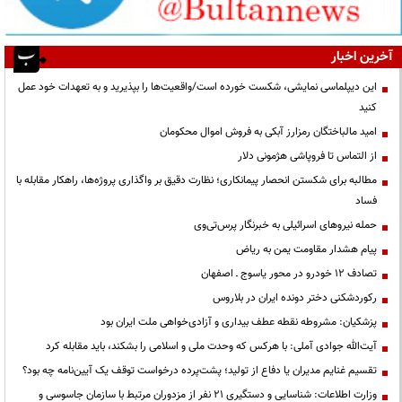
آخرین اخبار
این دیپلماسی نمایشی، شکست خورده است/واقعیت‌ها را بپذیرید و به تعهدات خود عمل
کنید
امید مالباختگان رمزارز آبکی به فروش اموال محکومان
از التماس تا فروپاشی هژمونی دلار
مطالبه برای شکستن انحصار پیمانکاری؛ نظارت دقیق بر واگذاری پروژه‌ها، راهکار مقابله با
فساد
حمله نیروهای اسرائیلی به خبرنگار پرس‌تی‌وی
پیام هشدار مقاومت یمن به ریاض
تصادف ۱۲ خودرو در محور یاسوج ـ اصفهان
رکوردشکنی دختر دونده ایران در بلاروس
پزشکیان: مشروطه نقطه عطف بیداری و آزادی‌خواهی ملت ایران بود
آیت‌الله جوادی آملی: با هرکس که وحدت ملی و اسلامی را بشکند، باید مقابله کرد
تقسیم غنایم مدیران یا دفاع از تولید؛ پشت‌پرده درخواست توقف یک آیین‌نامه چه بود؟
وزارت اطلاعات: شناسایی و دستگیری ۲۱ نفر از مزدوران مرتبط با سازمان جاسوسی و