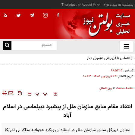
پنجشنبه ۱۵ مرداد ۱۴۰۵
|
Thursday , 06 August 2026
از
و
ته
از التماس تا فروپاشی هژمونی دلار
ن
نو
کد خبر:
۸۸۵۳۱۵
تاریخ انتشار:
۲۴ فروردين ۱۴۰۵ - ۱۰:۴۳
صفحه نخست
»
بین الملل
‍‍‍ پ
پ
انتقاد مقام سابق سازمان ملل از پیشبرد دیپلماسی در اسلام
آباد
معاون دبیرکل سابق سازمان ملل در انتقاد از رویکرد عجولانه مذاکراتی آمریکا