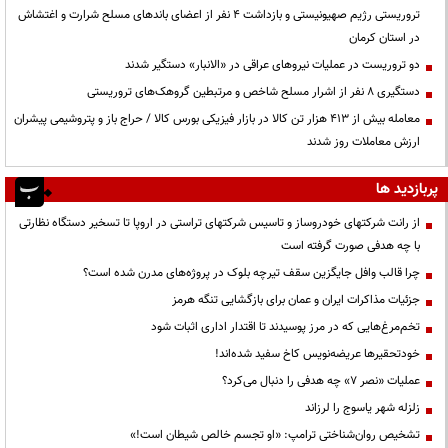
تروریستی رژیم صهیونیستی و بازداشت ۴ نفر از اعضای باندهای مسلح شرارت و اغتشاش
در استان کرمان
دو تروریست در عملیات نیروهای عراقی در «الانبار» دستگیر شدند
دستگیری ۸ نفر از اشرار مسلح شاخص و مرتبطین گروهک‌های تروریستی
معامله بیش از ۴۱۳ هزار تن کالا در بازار فیزیکی بورس کالا / حراج باز و پتروشیمی پیشران
ارزش معاملات روز شدند
پربازدید ها
از رانت‌ شرکتهای خودروساز و تاسیس شرکتهای تراستی در اروپا تا تسخیر دستگاه نظارتی
با چه هدفی صورت گرفته است
چرا قالب وافل جایگزین سقف تیرچه بلوک در پروژه‌های مدرن شده است؟
جزئیات مذاکرات ایران و عمان برای بازگشایی تنگه هرمز
تخم‌مرغ‌هایی که در مرز پوسیدند تا اقتدار اداری اثبات شود
خودتحقیرها عریضه‌نویس کاخ سفید شده‌اند!
عملیات «نصر ۷» چه هدفی را دنبال می‌کرد؟
زلزله شهر یاسوج را لرزاند
تشخیص روان‌شناختی ترامپ: «او تجسم خالص شیطان است!»