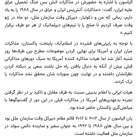
الیاسون با اشاره به حضورش در مذاکرات اتش بس جنگ تحمیلی عراق
علیه ایران، گفت: «مذاکرات آتش‌بس ایران و عراق در سال ۱۹۸۸ را به یاد
دارم، زمانی که من و دکوئیار، دبیرکل وقت سازمان ملل، دو ماه در ژنو
وقت صرف کردیم تا صلح را با تیم‌های دیپلماتیک از هر دو طرف برقرار
کنیم.»
با توجه به رایزنی‌های فشرده در اسلام‌آباد، پایتخت پاکستان، مذاکرات
میان ایران و آمریکا برای نهایی کردن موضوعات مطرح بین طرف‌ها روز
شنبه آغاز شد اما هیات مذاکره کننده آمریکا به سبک دورهای مذاکراتی
قبلی بیش از آنکه به دنبال یافتن راه حل باشند سعی بر دیکته کردن
نظراتشان داشتند و در نهایت چون منویات شان محقق نشد مذاکرات را
ترک کردند.
هیات ایرانی با اعلام بدبینی نسبت به طرف مقابل و تاکید بر در نظر گرفتن
تجربه بدعهدی‌های آمریکا در مذاکرات قبلی در این دور از گفت‌وگوها با
میانجی‌گری پاکستان حاضر شده بود.
یان الیاسون از سال ۲۰۱۲ تا ۲۰۱۶ قائم مقام دبیرکل وقت سازمان ملل بود
و بین سال های ۱۹۸۸ تا ۱۹۹۲ به عنوان سفیر و نماینده دائمی سوئد در
سازمان ملل فعالیت داشته است.