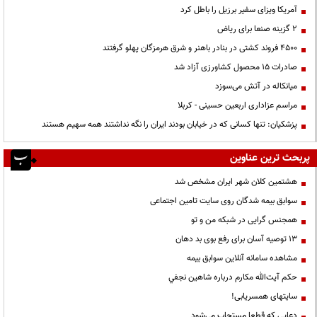
آمریکا ویزای سفیر برزیل را باطل کرد
۲ گزینه صنعا برای ریاض
۴۵۰۰ فروند کشتی در بنادر باهنر و شرق هرمزگان پهلو گرفتند
صادرات ۱۵ محصول کشاورزی آزاد شد
میانکاله در آتش می‌سوزد
مراسم عزاداری اربعین حسینی - کربلا
پزشکیان: تنها کسانی که در خیابان بودند ایران را نگه نداشتند همه سهیم هستند
پربحث ترین عناوین
هشتمین کلان شهر ایران مشخص شد
سوابق بیمه شدگان روی سایت تامین اجتماعی
همجنس گرایی در شبکه من و تو
13 توصیه آسان برای رفع بوی بد دهان
مشاهده سامانه آنلاين سوابق بیمه
حكم آيت‌الله مكارم درباره شاهين نجفي
سایتهای همسریابی!
دعايي كه قطعا مستجاب مي‌شود