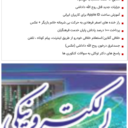
جزئیات جدید قتل روح الله داداشی
آموزش ساخت Apple ID برای کاربران ایرانی
راز خنده های اصغر فرهادی به حرکت بی شرمانه خانم بازیگر + عکس
پرداخت ۱۰۰ درصد پاداش پایان خدمت فرهنگیان
خلافی آنلاین/استعلام خلافی خودرو از طریق اینترنت، پیام کوتاه ، تلفن
جسدغرق درخون روح الله داداشی (عکس)
پاسخ های دکتر توکلی به سوالات کنکوری ها