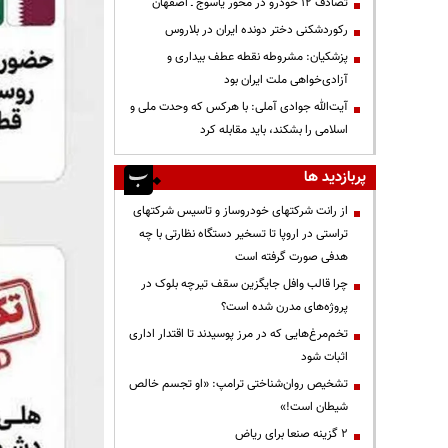
تصادف ۱۲ خودرو در محور یاسوج ـ اصفهان
رکوردشکنی دختر دونده ایران در بلاروس
پزشکیان: مشروطه نقطه عطف بیداری و
آزادی‌خواهی ملت ایران بود
آیت‌الله جوادی آملی: با هرکس که وحدت ملی و
اسلامی را بشکند، باید مقابله کرد
پربازدید ها
از رانت‌ شرکتهای خودروساز و تاسیس شرکتهای
تراستی در اروپا تا تسخیر دستگاه نظارتی با چه
هدفی صورت گرفته است
چرا قالب وافل جایگزین سقف تیرچه بلوک در
پروژه‌های مدرن شده است؟
تخم‌مرغ‌هایی که در مرز پوسیدند تا اقتدار اداری
اثبات شود
تشخیص روان‌شناختی ترامپ: «او تجسم خالص
شیطان است!»
۲ گزینه صنعا برای ریاض