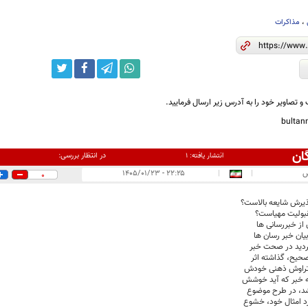
،
مذاکرات
و تصاویر خود را به آدرس زیر ارسال فرمایید.
bulta
ان
در انتظار بررسی:
انتشار یافته:
۱
س
|
|
۲۲:۲۵ - ۱۴۰۵/۰۱/۲۳
0
ذیرش شایعه بالاست؟
مقبولیت مهیاست؟
 از خبررسانی ها
بیان خبر رسان ها
 تردید در صحت خبر
تصحیح، گذاشته اثر
 تراوش ذهنی خودش
 خبر که آید خوشش
باشد، در طرح موضوع
د امثال خود، خشوع