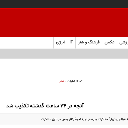
زشی
عکس
فرهنگ و هنر
IT
انرژی
اگذاری امتیاز
تعداد نظرات:
۱ نظر
آنچه در ۲۴ ساعت گذشته تکذیب شد
عراقچی دربارهٔ مذاکرات و پاسخ او به نحوهٔ رفتار ونس در طول مذاکرات