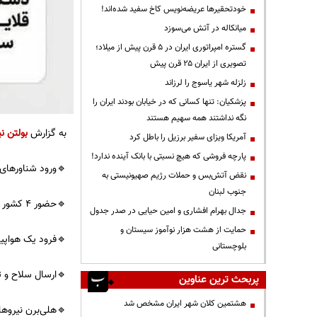
خودتحقیرها عریضه‌نویس کاخ سفید شده‌اند!
میانکاله در آتش می‌سوزد
گستره امپراتوری ایران در ۵ قرن پیش از میلاد؛
تصویری از ایران ۲۵ قرن پیش
زلزله شهر یاسوج را لرزاند
پزشکیان: تنها کسانی که در خیابان بودند ایران را
نگه نداشتند همه سهیم هستند
به گزارش
بولتن نی
آمریکا ویزای سفیر برزیل را باطل کرد
پارچه فروشی که هیچ نسبتی با بانک آینده ندارد!
🔹ورود شناورهای 
نقض آتش‌بس و حملات رژیم صهیونیستی به
جنوب لبنان
🔹حضور ۴ کشور چین، روسیه، عربستان و قطر در مذاکرات
جدال بهرام افشاری و امین حیایی در صدر جدول
حمایت از هشت هزار نوآموز سیستان و
🔹فرود یک هواپیم
بلوچستانی
🔹ارسال سلاح و ت
پربحث ترین عناوین
هشتمین کلان شهر ایران مشخص شد
🔹هلی‌برن نیروه