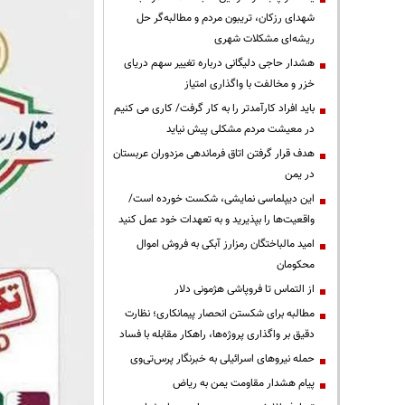
شهدای رزکان، تریبون مردم و مطالبه‌گر حل
ریشه‌ای مشکلات شهری
هشدار حاجی دلیگانی درباره تغییر سهم دریای
خزر و مخالفت با واگذاری امتیاز
باید افراد کارآمدتر را به کار گرفت/ کاری می کنیم
در معیشت مردم مشکلی پیش نیاید
هدف قرار گرفتن اتاق‌ فرماندهی مزدوران عربستان
در یمن
این دیپلماسی نمایشی، شکست خورده است/
واقعیت‌ها را بپذیرید و به تعهدات خود عمل کنید
امید مالباختگان رمزارز آبکی به فروش اموال
محکومان
از التماس تا فروپاشی هژمونی دلار
مطالبه برای شکستن انحصار پیمانکاری؛ نظارت
دقیق بر واگذاری پروژه‌ها، راهکار مقابله با فساد
حمله نیروهای اسرائیلی به خبرنگار پرس‌تی‌وی
پیام هشدار مقاومت یمن به ریاض