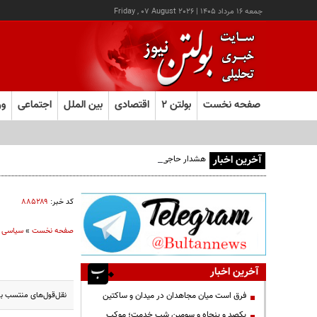
جمعه ۱۶ مرداد ۱۴۰۵
|
Friday , 07 August 2026
صفحه نخست
بولتن ۲
اقتصادی
بین الملل
اجتماعی
ور
آخرین اخبار
هشدار حاجی دلیگانی درباره تغییر سهم دریای خزر و مخالفت با و
کد خبر:
۸۸۵۲۸۹
صفحه نخست
»
سیاسی
آخرین اخبار
نقل‌قول‌های منتسب به 
فرق است میان مجاهدان در میدان و ساکتین
یکصد و پنجاه و سومین شب خدمت؛ موکب