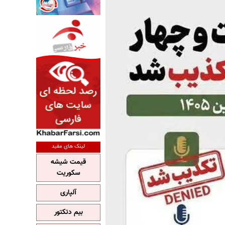
لینک های مفید
قیمت شیشه
سکوریت
آلپاری
بیم دتکتور