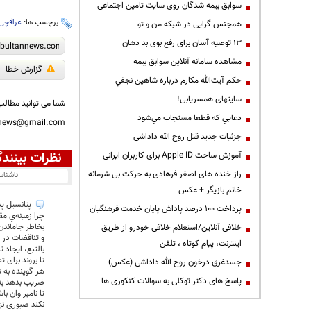
سوابق بیمه شدگان روی سایت تامین اجتماعی
برچسب ها:
عراقچی
همجنس گرایی در شبکه من و تو
13 توصیه آسان برای رفع بوی بد دهان
مشاهده سامانه آنلاين سوابق بیمه
گزارش خطا
حكم آيت‌الله مكارم درباره شاهين نجفي
سایتهای همسریابی!
شما می توانید مطالب 
دعايي كه قطعا مستجاب مي‌شود
nnews@gmail.com
جزئیات جدید قتل روح الله داداشی
نظرات بینندگ
آموزش ساخت Apple ID برای کاربران ایرانی
راز خنده های اصغر فرهادی به حرکت بی شرمانه
ناشنا
خانم بازیگر + عکس
پتانسیل پ
پرداخت ۱۰۰ درصد پاداش پایان خدمت فرهنگیان
چرا زمینه‌یِ 
بخاطر جاماندن
خلافی آنلاین/استعلام خلافی خودرو از طریق
و تناقضات در 
اینترنت، پیام کوتاه ، تلفن
بالتبع، ایجاد
تا بروند برای 
جسدغرق درخون روح الله داداشی (عکس)
هر گوینده به
پاسخ های دکتر توکلی به سوالات کنکوری ها
ضریب بدهد به
تا نامبر وان 
نکند صبوری نز