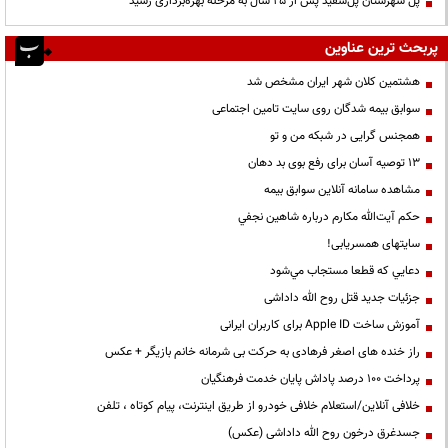
پل شهرستان پل‌سفید پس از ۲۵ سال به مرحله بهره‌برداری رسید
پربحث ترین عناوین
هشتمین کلان شهر ایران مشخص شد
سوابق بیمه شدگان روی سایت تامین اجتماعی
همجنس گرایی در شبکه من و تو
13 توصیه آسان برای رفع بوی بد دهان
مشاهده سامانه آنلاين سوابق بیمه
حكم آيت‌الله مكارم درباره شاهين نجفي
سایتهای همسریابی!
دعايي كه قطعا مستجاب مي‌شود
جزئیات جدید قتل روح الله داداشی
آموزش ساخت Apple ID برای کاربران ایرانی
راز خنده های اصغر فرهادی به حرکت بی شرمانه خانم بازیگر + عکس
پرداخت ۱۰۰ درصد پاداش پایان خدمت فرهنگیان
خلافی آنلاین/استعلام خلافی خودرو از طریق اینترنت، پیام کوتاه ، تلفن
جسدغرق درخون روح الله داداشی (عکس)