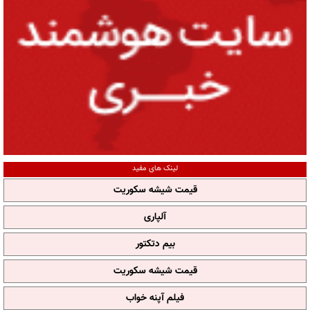
لینک های مفید
قیمت شیشه سکوریت
آلپاری
بیم دتکتور
قیمت شیشه سکوریت
فیلم آپنه خواب