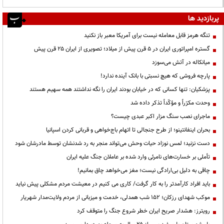
پربازدید ها
تنگه هرمز قابل معامله نیست برای آمریکا معبر باز نکنید
گستره امپراتوری ایران در ۵ قرن پیش از میلاد؛ تصویری از ایران ۲۵ قرن پیش
میانکاله در آتش می‌سوزد
پارچه فروشی که هیچ نسبتی با بانک آینده ندارد!
پزشکیان: تنها کسانی که در خیابان بودند ایران را نگه نداشتند همه سهیم هستند
وحدت مکرّراً و مؤکّداً تذکر داده شد
ماجرای نصب سنگ مزار اکبر عبدی چیست؟
بحران اینفانتینو؛ از طرح جنجالی تا اتهام باج‌خواهی و قربانی کردن اسپانیا
دست نزنید؛ لمس نوزاد حیات وحش می‌تواند منجر به رد شدنشان توسط مادرشان شود
تأملی بر خسارت‌های نامرئی وارد شده بر عاملان جنگ علیه ایران
چاقی به دلیل بی‌ارادگی نیست؛ مغز می‌خواهد چاق بمانیم!
باید افراد کارآمدتر را به کار گرفت/ کاری می کنیم در معیشت مردم مشکلی پیش نیاید
موکب شهدای رزکان؛ ۱۵۲ شب همدلی، خدمت و میزبانی از مردم ولایت‌مدار شهریار
رویترز: هشدار صریح ایران خطر شروع جنگ را متوقف کرد