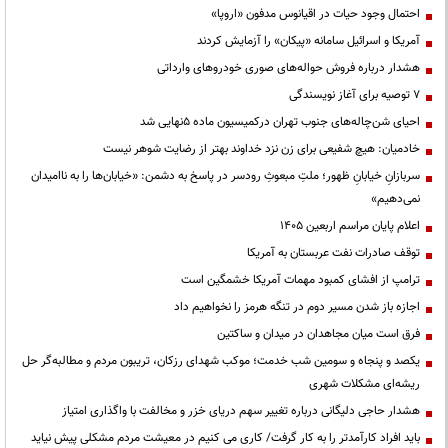
احتمال وجود حیات در اقیانوس مدفون «اروپا»
آمریکا و اسرائیل سامانه «پیکان» را آزمایش کردند
هشدار درباره فروش حواله‌های صوری خودروهای وارداتی
۷ توصیه برای آغاز نویسندگی
احیای شن‌چاله‌های جنوب تهران درکمیسیون ماده ۵نهایی شد
خادمیان: هیچ شفیعی برای زن نزد خداوند بهتر از رضایت شوهر نیست
سربازانِ خیابانِ ظهور؛ ملتِ مبعوثِ رودسر در پاسخ به دشمن: «خیابان‌ها را به ناامیدان
نمی‌دهیم»
اعلام پایان مراسم اربعین ۱۴۰۵
توقف صادرات نفت عربستان به آمریکا
ترامپ از افشای کمبود مهمات آمریکا خشمگین است
اجازه باز شدن مسیر دوم در تنگه هرمز را نخواهیم داد
فرق است میان مجاهدان در میدان و ساکتین
یکصد و پنجاه و سومین شب خدمت؛ موکب شهدای رزکان، تریبون مردم و مطالبه‌گر حل
ریشه‌ای مشکلات شهری
هشدار حاجی دلیگانی درباره تغییر سهم دریای خزر و مخالفت با واگذاری امتیاز
باید افراد کارآمدتر را به کار گرفت/ کاری می کنیم در معیشت مردم مشکلی پیش نیاید