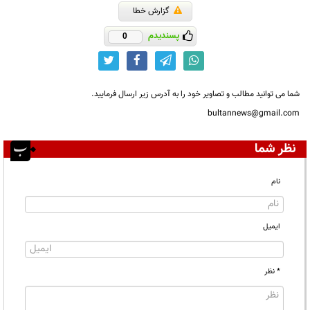
گزارش خطا
پسندیدم
0
شما می توانید مطالب و تصاویر خود را به آدرس زیر ارسال فرمایید.
bultannews@gmail.com
نظر شما
نام
ایمیل
* نظر