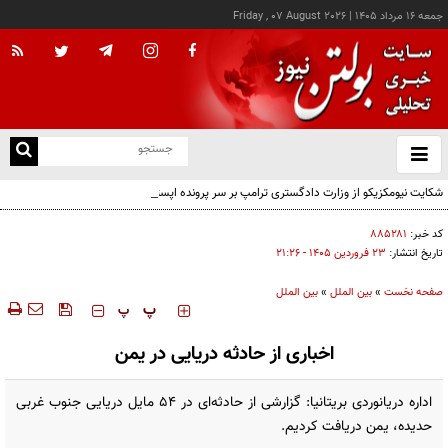
جمعه ۱۶ مرداد ۱۴۰۵
|
Friday , 07 August 2026
از
و
ته
شکایت نیومکزیکو از وزارت دادگستری ترامپ بر سر پرونده اپستین
ن
نو
کد خبر:
۸۸۵۲۸۱
تاریخ انتشار:
۲۳ فروردين ۱۴۰۵ - ۲۱:۲۶
صفحه نخست
»
بین الملل
»
بین الملل
‍‍‍ پ
پ
اخباری از حادثه دریایی در یمن
اداره دریانوردی بریتانیا: گزارشی از حادثه‌ای در ۵۴ مایل دریایی جنوب غربی
حدیده، یمن دریافت کردیم.