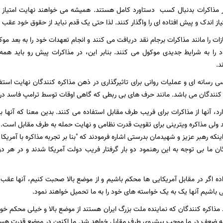
در مذاکرات بدنبال کسب دستاورد کامل هستند. همیشه می خواهند نهایت امتیاز را
متیاز اندک و پیش افتاده ای را واگذار کنند. لذا حتی یک قدم نباید از حقوق خود عقب
یازات را مانند مذاکرات برجام نقد دریافت می کنند و انجام تعهدات خود را به بعد موک
 را به شرایط جدیدی موکول می کنند. بنابر این، در مذاکرات پیش رو باید همه 
د.
ماسی رسانه ای و عملیات روانی برای تاثیرگذاری در ذهن مذاکره کنندگان نهایت استفا
 کنندگان می باشد. مانند حرف های بی ربطی که گاهی اوقات توسط ترامپ فاسد د
وارد، آنها از مذاکرات برای فریب طرف مقابل استفاده می کنند. بدین معنا که آنها 
نکه رهبر عزیز و شهیدمان بدرستی اشاره فرمودند که "بنا بر تجربه مذاکره با آمریکا
ان ما بی توجه به این رهنمود دو بار گرفتار فریب دولت آمریکا شدند و در هر دو
داده اگر در مقابل آمریکایی ها محکم باشیم و از موضع بالا صحبت کنیم، آنها ع
 باشیم آنها یک به یک خواسته های خود را به ما تحمیل خواهند نمود.
 مذاکره کنندگان که نماینده ملت بزرگ ایران هستند از موضع بالا و خیلی محکم خو
ونه ضعف در ما موجب پیشروی طرف مقابل خواهد شد. ما اکنون در موضع قدرت هست