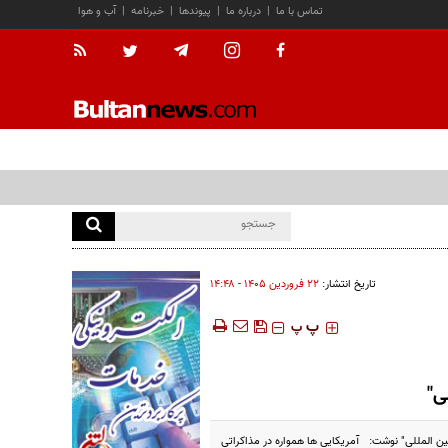
تماس با ما
|
درباره ما
|
پیوندها
|
خبرنامه
|
آب و هوا
تاریخ انتشار:
۲۲ فروردين ۱۴۰۵ - ۱۴:۴۸
‍‍‍ پ
پ
ی"
ن المللی" نوشت: آمریکایی ها همواره در مذاکراتی