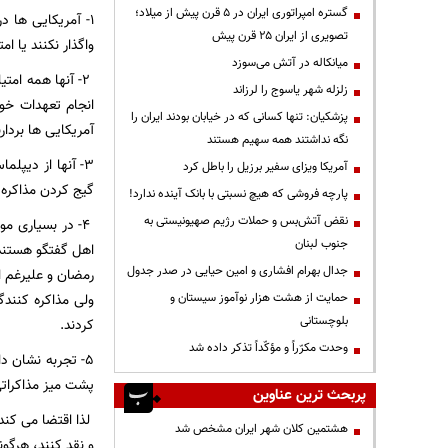
گستره امپراتوری ایران در ۵ قرن پیش از میلاد؛
1- آمریکایی ها 
تصویری از ایران ۲۵ قرن پیش
واگذار نکنند یا ا
میانکاله در آتش می‌سوزد
2- آنها همه امت
زلزله شهر یاسوج را لرزاند
انجام تعهدات خود
پزشکیان: تنها کسانی که در خیابان بودند ایران را
آمریکایی ها بردارن
نگه نداشتند همه سهیم هستند
3- آنها از دیپل
آمریکا ویزای سفیر برزیل را باطل کرد
گیج کردن مذاکره
پارچه فروشی که هیچ نسبتی با بانک آینده ندارد!
نقض آتش‌بس و حملات رژیم صهیونیستی به
4- در بسیاری م
جنوب لبنان
جدال بهرام افشاری و امین حیایی در صدر جدول
رمضان و علیرغم ای
حمایت از هشت هزار نوآموز سیستان و
ولی مذاکره کنندگ
بلوچستانی
کردند.
وحدت مکرّراً و مؤکّداً تذکر داده شد
5- تجربه نشان 
پشت میز مذاکراتی
پربحث ترین عناوین
لذا اقتضا می کند
هشتمین کلان شهر ایران مشخص شد
و نقد کنند، هرگ