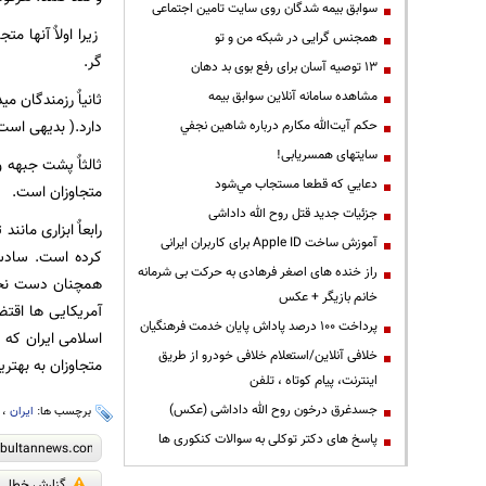
سوابق بیمه شدگان روی سایت تامین اجتماعی
زیرا اولاٌ آنها 
همجنس گرایی در شبکه من و تو
گر.
13 توصیه آسان برای رفع بوی بد دهان
مشاهده سامانه آنلاين سوابق بیمه
ثانیاٌ رزمندگان 
دارد.( بدیهی است
حكم آيت‌الله مكارم درباره شاهين نجفي
سایتهای همسریابی!
ثالثاٌ پشت جبهه و
دعايي كه قطعا مستجاب مي‌شود
متجاوزان است.
جزئیات جدید قتل روح الله داداشی
رابعاٌ ابزاری مان
آموزش ساخت Apple ID برای کاربران ایرانی
راز خنده های اصغر فرهادی به حرکت بی شرمانه
همچنان دست نخور
خانم بازیگر + عکس
آمریکایی ها اقتض
پرداخت ۱۰۰ درصد پاداش پایان خدمت فرهنگیان
اسلامی ایران که 
خلافی آنلاین/استعلام خلافی خودرو از طریق
متجاوزان به بهتری
اینترنت، پیام کوتاه ، تلفن
جسدغرق درخون روح الله داداشی (عکس)
برچسب ها:
ایران
،
پاسخ های دکتر توکلی به سوالات کنکوری ها
گزارش خطا