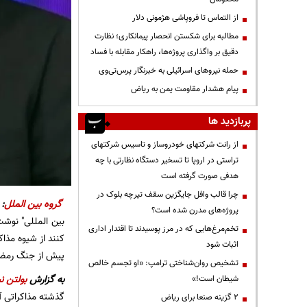
از التماس تا فروپاشی هژمونی دلار
مطالبه برای شکستن انحصار پیمانکاری؛ نظارت
دقیق بر واگذاری پروژه‌ها، راهکار مقابله با فساد
حمله نیروهای اسرائیلی به خبرنگار پرس‌تی‌وی
پیام هشدار مقاومت یمن به ریاض
پربازدید ها
از رانت‌ شرکتهای خودروساز و تاسیس شرکتهای
تراستی در اروپا تا تسخیر دستگاه نظارتی با چه
هدفی صورت گرفته است
چرا قالب وافل جایگزین سقف تیرچه بلوک در
گروه بین الملل
:
پروژه‌های مدرن شده است؟
بین المللی" نوشت
تخم‌مرغ‌هایی که در مرز پوسیدند تا اقتدار اداری
اثبات شود
پیش از جنگ رمض
تشخیص روان‌شناختی ترامپ: «او تجسم خالص
به گزارش
بولتن نی
شیطان است!»
گذشته مذاکراتی آم
۲ گزینه صنعا برای ریاض