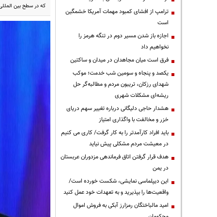
که در سطح بین المللی
ترامپ از افشای کمبود مهمات آمریکا خشمگین
است
اجازه باز شدن مسیر دوم در تنگه هرمز را
نخواهیم داد
فرق است میان مجاهدان در میدان و ساکتین
یکصد و پنجاه و سومین شب خدمت؛ موکب
شهدای رزکان، تریبون مردم و مطالبه‌گر حل
ریشه‌ای مشکلات شهری
هشدار حاجی دلیگانی درباره تغییر سهم دریای
خزر و مخالفت با واگذاری امتیاز
باید افراد کارآمدتر را به کار گرفت/ کاری می کنیم
در معیشت مردم مشکلی پیش نیاید
هدف قرار گرفتن اتاق‌ فرماندهی مزدوران عربستان
در یمن
این دیپلماسی نمایشی، شکست خورده است/
واقعیت‌ها را بپذیرید و به تعهدات خود عمل کنید
امید مالباختگان رمزارز آبکی به فروش اموال
محکومان