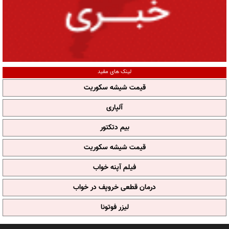
لینک های مفید
قیمت شیشه سکوریت
آلپاری
بیم دتکتور
قیمت شیشه سکوریت
فیلم آپنه خواب
درمان قطعی خروپف در خواب
لیزر فوتونا