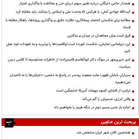
هشدار حاجی دلیگانی درباره تغییر سهم دریای خزر و مخالفت با واگذاری امتیاز
آیت‌الله جوادی آملی: با هرکس که وحدت ملی و اسلامی را بشکند، باید مقابله کرد
مطالبه برای شکستن انحصار پیمانکاری؛ نظارت دقیق بر واگذاری پروژه‌ها، راهکار مقابله با
فساد
فرق است میان مجاهدان در میدان و ساکتین
این دیپلماسی نمایشی، شکست خورده است/واقعیت‌ها را بپذیرید و به تعهدات خود عمل
کنید
امیر دبیری‌مهر در سوگ دکتر ابوالقاسم قاسم‌زاده؛ از خاطرات صداوسیما تا کلاس درس
سیاست
سربازانِ خیابانِ ظهور؛ ملتِ مبعوثِ رودسر در پاسخ به دشمن: «خیابان‌ها را به ناامیدان
نمی‌دهیم»
ترامپ از افشای کمبود مهمات آمریکا خشمگین است
وقتی انرژی، مسیرش را گم می‌کند
اجازه باز شدن مسیر دوم در تنگه هرمز را نخواهیم داد
پربحث ترین عناوین
هشتمین کلان شهر ایران مشخص شد