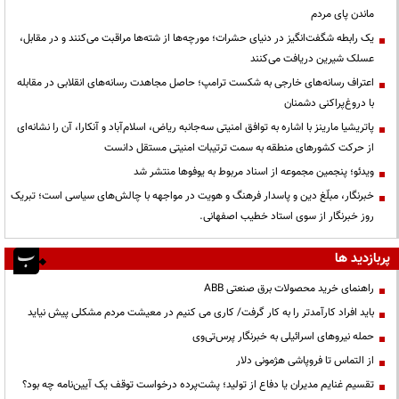
ماندن پای مردم
یک رابطه شگفت‌انگیز در دنیای حشرات؛ مورچه‌ها از شته‌ها مراقبت می‌کنند و در مقابل،
عسلک شیرین دریافت می‌کنند
اعتراف رسانه‌های خارجی به شکست ترامپ؛ حاصل مجاهدت رسانه‌های انقلابی در مقابله
با دروغ‌پراکنی دشمنان
پاتریشیا مارینز با اشاره به توافق امنیتی سه‌جانبه ریاض، اسلام‌آباد و آنکارا، آن را نشانه‌ای
از حرکت کشورهای منطقه به سمت ترتیبات امنیتی مستقل دانست
ویدئو؛ پنجمین مجموعه از اسناد مربوط به یوفوها منتشر شد
خبرنگار، مبلّغ دین و پاسدار فرهنگ و هویت در مواجهه با چالش‌های سیاسی است؛ تبریک
روز خبرنگار از سوی استاد خطیب اصفهانی.
پربازدید ها
راهنمای خرید محصولات برق صنعتی ABB
باید افراد کارآمدتر را به کار گرفت/ کاری می کنیم در معیشت مردم مشکلی پیش نیاید
حمله نیروهای اسرائیلی به خبرنگار پرس‌تی‌وی
از التماس تا فروپاشی هژمونی دلار
تقسیم غنایم مدیران یا دفاع از تولید؛ پشت‌پرده درخواست توقف یک آیین‌نامه چه بود؟