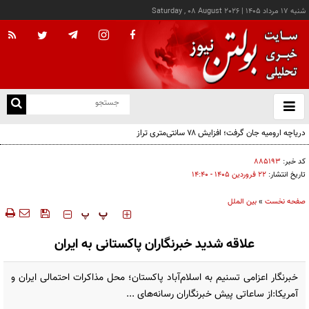
شنبه ۱۷ مرداد ۱۴۰۵
|
Saturday , 08 August 2026
از
و
ته
برگزاری نشست وزرای خارجه کشورهای بریکس در نیویورک
ن
نو
کد خبر:
۸۸۵۱۹۳
تاریخ انتشار:
۲۲ فروردين ۱۴۰۵ - ۱۴:۴۰
صفحه نخست
»
بین الملل
‍‍‍ پ
پ
علاقه شدید خبرنگاران پاکستانی به ایران
خبرنگار اعزامی تسنیم به اسلام‌آباد پاکستان؛ محل مذاکرات احتمالی ایران و
آمریکا:از ساعاتی پیش خبرنگاران رسانه‌های ...