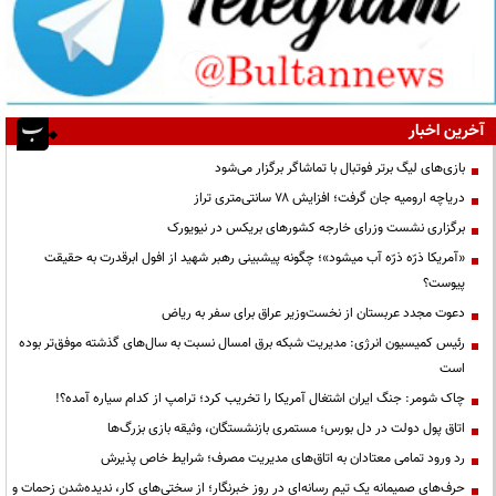
آخرین اخبار
بازی‌های لیگ برتر فوتبال با تماشاگر برگزار می‌شود
دریاچه ارومیه جان گرفت؛ افزایش ۷۸ سانتی‌متری تراز
برگزاری نشست وزرای خارجه کشورهای بریکس در نیویورک
«آمریکا ذرّه ذرّه آب میشود»؛ چگونه پیشبینی رهبر شهید از افول ابرقدرت به حقیقت
پیوست؟
دعوت مجدد عربستان از نخست‌وزیر عراق برای سفر به ریاض
رئیس کمیسیون انرژی: مدیریت شبکه برق امسال نسبت به سال‌های گذشته موفق‌تر بوده
است
چاک شومر: جنگ ایران اشتغال آمریکا را تخریب کرد؛ ترامپ از کدام سیاره آمده؟!
اتاق پول دولت در دل بورس؛ مستمری بازنشستگان، وثیقه بازی بزرگ‌ها
رد ورود تمامی معتادان به اتاق‌های مدیریت مصرف؛ شرایط خاص پذیرش
حرف‌های صمیمانه یک تیم رسانه‌ای در روز خبرنگار؛ از سختی‌های کار، ندیده‌شدن زحمات و