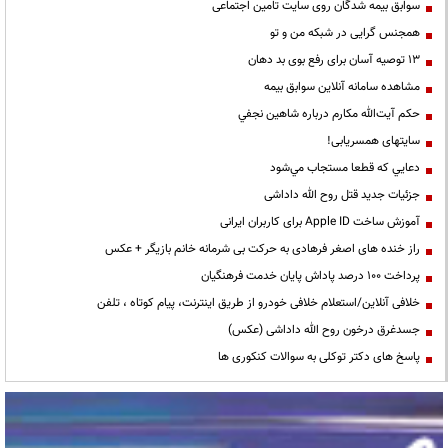
سوابق بیمه شدگان روی سایت تامین اجتماعی
همجنس گرایی در شبکه من و تو
13 توصیه آسان برای رفع بوی بد دهان
مشاهده سامانه آنلاين سوابق بیمه
حكم آيت‌الله مكارم درباره شاهين نجفي
سایتهای همسریابی!
دعايي كه قطعا مستجاب مي‌شود
جزئیات جدید قتل روح الله داداشی
آموزش ساخت Apple ID برای کاربران ایرانی
راز خنده های اصغر فرهادی به حرکت بی شرمانه خانم بازیگر + عکس
پرداخت ۱۰۰ درصد پاداش پایان خدمت فرهنگیان
خلافی آنلاین/استعلام خلافی خودرو از طریق اینترنت، پیام کوتاه ، تلفن
جسدغرق درخون روح الله داداشی (عکس)
پاسخ های دکتر توکلی به سوالات کنکوری ها