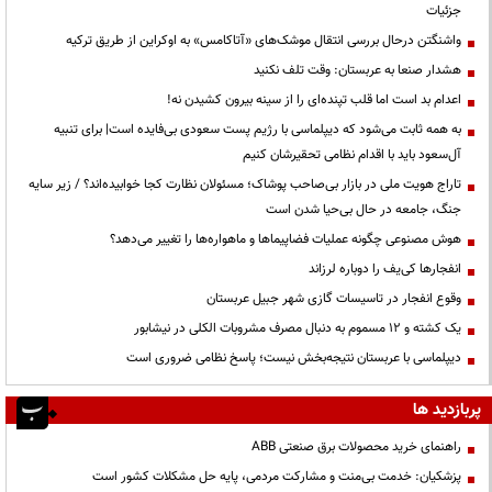
جزئیات
واشنگتن درحال بررسی انتقال موشک‌های «آتاکامس» به اوکراین از طریق ترکیه
هشدار صنعا به عربستان: وقت تلف نکنید
اعدام بد است اما قلب تپنده‌ای را از سینه بیرون کشیدن نه!
به همه ثابت می‌شود که دیپلماسی با رژیم پست سعودی بی‌فایده است| برای تنبیه
آل‌سعود باید با اقدام نظامی تحقیرشان کنیم
تاراج هویت ملی در بازار بی‌صاحب پوشاک؛ مسئولان نظارت کجا خوابیده‌اند؟ / زیر سایه
جنگ، جامعه در حال بی‌حیا شدن است
هوش مصنوعی چگونه عملیات فضاپیماها و ماهواره‌ها را تغییر می‌دهد؟
انفجارها کی‌یف را دوباره لرزاند
وقوع انفجار در تاسیسات گازی شهر جبیل عربستان
یک کشته و ۱۲ مسموم به دنبال مصرف مشروبات الکلی در نیشابور
دیپلماسی با عربستان نتیجه‌بخش نیست؛ پاسخ نظامی ضروری است
پربازدید ها
راهنمای خرید محصولات برق صنعتی ABB
پزشکیان: خدمت بی‌منت و مشارکت مردمی، پایه حل مشکلات کشور است