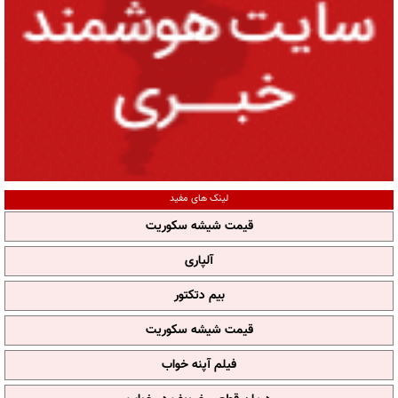
لینک های مفید
قیمت شیشه سکوریت
آلپاری
بیم دتکتور
قیمت شیشه سکوریت
فیلم آپنه خواب