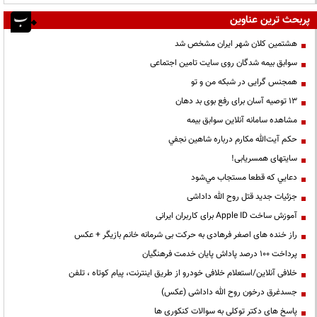
پربحث ترین عناوین
هشتمین کلان شهر ایران مشخص شد
سوابق بیمه شدگان روی سایت تامین اجتماعی
همجنس گرایی در شبکه من و تو
13 توصیه آسان برای رفع بوی بد دهان
مشاهده سامانه آنلاين سوابق بیمه
حكم آيت‌الله مكارم درباره شاهين نجفي
سایتهای همسریابی!
دعايي كه قطعا مستجاب مي‌شود
جزئیات جدید قتل روح الله داداشی
آموزش ساخت Apple ID برای کاربران ایرانی
راز خنده های اصغر فرهادی به حرکت بی شرمانه خانم بازیگر + عکس
پرداخت ۱۰۰ درصد پاداش پایان خدمت فرهنگیان
خلافی آنلاین/استعلام خلافی خودرو از طریق اینترنت، پیام کوتاه ، تلفن
جسدغرق درخون روح الله داداشی (عکس)
پاسخ های دکتر توکلی به سوالات کنکوری ها