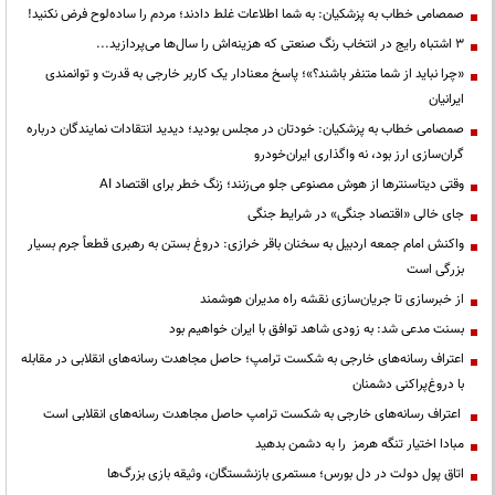
صمصامی خطاب به پزشکیان: به شما اطلاعات غلط دادند؛ مردم را ساده‌لوح فرض نکنید!
3 اشتباه رایج در انتخاب رنگ صنعتی که هزینه‌اش را سال‌ها می‌پردازید...
«چرا نباید از شما متنفر باشند؟»؛ پاسخ معنادار یک کاربر خارجی به قدرت و توانمندی
ایرانیان
صمصامی خطاب به پزشکیان: خودتان در مجلس بودید؛ دیدید انتقادات نمایندگان درباره
گران‌سازی ارز بود، نه واگذاری ایران‌خودرو
وقتی دیتاسنترها از هوش مصنوعی جلو می‌زنند؛ زنگ خطر برای اقتصاد AI
جای خالی «اقتصاد جنگی» در شرایط جنگی
واکنش امام جمعه اردبیل به سخنان باقر خرازی: دروغ بستن به رهبری قطعاً جرم بسیار
بزرگی است
از خبرسازی تا جریان‌سازی نقشه راه مدیران هوشمند
بسنت مدعی شد: به زودی شاهد توافق با ایران خواهیم بود
اعتراف رسانه‌های خارجی به شکست ترامپ؛ حاصل مجاهدت رسانه‌های انقلابی در مقابله
با دروغ‌پراکنی دشمنان
اعتراف رسانه‌های خارجی به شکست ترامپ حاصل مجاهدت رسانه‌های انقلابی است
مبادا اختیار تنگه هرمز را به دشمن بدهید
اتاق پول دولت در دل بورس؛ مستمری بازنشستگان، وثیقه بازی بزرگ‌ها