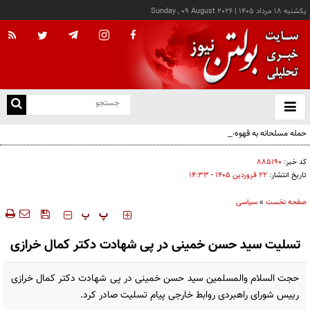
يکشنبه ۱۸ مرداد ۱۴۰۵
|
Sunday , 09 August 2026
از
و
ته
حمله مسلحانه به قهوه‌خانه‌ای در زاهدان؛ ۲ نفر جان باختند
ن
نو
کد خبر:
۸۸۵۱۹۰
تاریخ انتشار:
۲۲ فروردين ۱۴۰۵ - ۱۴:۳۳
صفحه نخست
»
سیاسی
‍‍‍ پ
پ
تسلیت سید حسن خمینی در پی شهادت دکتر کمال خرازی
حجت السلام والمسلمین سید حسن خمینی در پی شهادت دکتر کمال خرازی
رییس شورای راهبردی روابط خارجی پیام تسلیت صادر کرد.