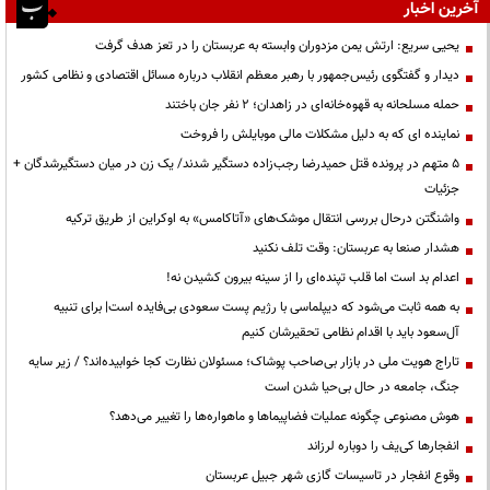
آخرین اخبار
یحیی سریع: ارتش یمن مزدوران وابسته به عربستان را در تعز هدف گرفت
دیدار و گفتگوی رئیس‌جمهور با رهبر معظم انقلاب درباره مسائل اقتصادی و نظامی کشور
حمله مسلحانه به قهوه‌خانه‌ای در زاهدان؛ ۲ نفر جان باختند
نماینده ای که به دلیل مشکلات مالی موبایلش را فروخت
۵ متهم در پرونده قتل حمیدرضا رجب‌زاده دستگیر شدند/ یک زن در میان دستگیرشدگان +
جزئیات
واشنگتن درحال بررسی انتقال موشک‌های «آتاکامس» به اوکراین از طریق ترکیه
هشدار صنعا به عربستان: وقت تلف نکنید
اعدام بد است اما قلب تپنده‌ای را از سینه بیرون کشیدن نه!
به همه ثابت می‌شود که دیپلماسی با رژیم پست سعودی بی‌فایده است| برای تنبیه
آل‌سعود باید با اقدام نظامی تحقیرشان کنیم
تاراج هویت ملی در بازار بی‌صاحب پوشاک؛ مسئولان نظارت کجا خوابیده‌اند؟ / زیر سایه
جنگ، جامعه در حال بی‌حیا شدن است
هوش مصنوعی چگونه عملیات فضاپیماها و ماهواره‌ها را تغییر می‌دهد؟
انفجارها کی‌یف را دوباره لرزاند
وقوع انفجار در تاسیسات گازی شهر جبیل عربستان