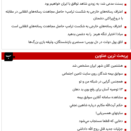
بسنت مدعی شد: به زودی شاهد توافق با ایران خواهیم بود
اعتراف رسانه‌های خارجی به شکست ترامپ؛ حاصل مجاهدت رسانه‌های انقلابی در مقابله
با دروغ‌پراکنی دشمنان
اعتراف رسانه‌های خارجی به شکست ترامپ حاصل مجاهدت رسانه‌های انقلابی است
مبادا اختیار تنگه هرمز را به دشمن بدهید
اتاق پول دولت در دل بورس؛ مستمری بازنشستگان، وثیقه بازی بزرگ‌ها
پربحث ترین عناوین
هشتمین کلان شهر ایران مشخص شد
سوابق بیمه شدگان روی سایت تامین اجتماعی
همجنس گرایی در شبکه من و تو
13 توصیه آسان برای رفع بوی بد دهان
مشاهده سامانه آنلاين سوابق بیمه
حكم آيت‌الله مكارم درباره شاهين نجفي
سایتهای همسریابی!
دعايي كه قطعا مستجاب مي‌شود
جزئیات جدید قتل روح الله داداشی