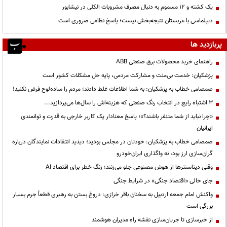
یک کشته و ۱۲ مسموم به دنبال مصرف مشروبات الکلی در نیشابور
دیپلماسی با عربستان نتیجه‌بخش نیست؛ پاسخ نظامی ضروری است
پربازدید ها
راهنمای خرید محصولات برق صنعتی ABB
پزشکیان: خدمت بی‌منت و مشارکت مردمی، پایه حل مشکلات کشور است
صمصامی خطاب به پزشکیان: به شما اطلاعات غلط دادند؛ مردم را ساده‌لوح فرض نکنید!
3 اشتباه رایج در انتخاب رنگ صنعتی که هزینه‌اش را سال‌ها می‌پردازید...
«چرا نباید از شما متنفر باشند؟»؛ پاسخ معنادار یک کاربر خارجی به قدرت و توانمندی
ایرانیان
صمصامی خطاب به پزشکیان: خودتان در مجلس بودید؛ دیدید انتقادات نمایندگان درباره
گران‌سازی ارز بود، نه واگذاری ایران‌خودرو
وقتی دیتاسنترها از هوش مصنوعی جلو می‌زنند؛ زنگ خطر برای اقتصاد AI
جای خالی «اقتصاد جنگی» در شرایط جنگی
واکنش امام جمعه اردبیل به سخنان باقر خرازی: دروغ بستن به رهبری قطعاً جرم بسیار
بزرگی است
از خبرسازی تا جریان‌سازی نقشه راه مدیران هوشمند