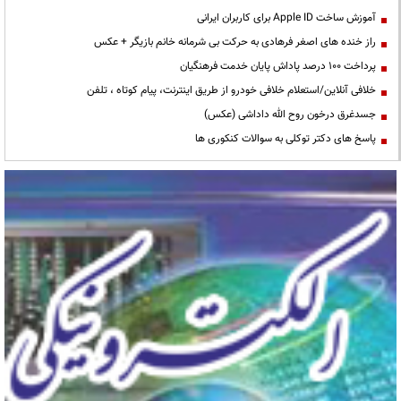
آموزش ساخت Apple ID برای کاربران ایرانی
راز خنده های اصغر فرهادی به حرکت بی شرمانه خانم بازیگر + عکس
پرداخت ۱۰۰ درصد پاداش پایان خدمت فرهنگیان
خلافی آنلاین/استعلام خلافی خودرو از طریق اینترنت، پیام کوتاه ، تلفن
جسدغرق درخون روح الله داداشی (عکس)
پاسخ های دکتر توکلی به سوالات کنکوری ها