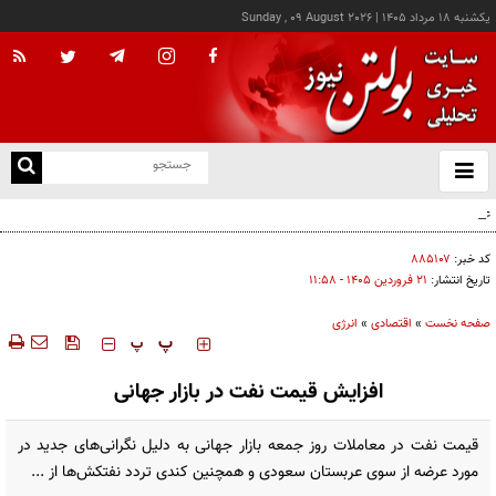
يکشنبه ۱۸ مرداد ۱۴۰۵
|
Sunday , 09 August 2026
از
و
ته
عامل افزایش قبوض آب و برق برخی مشترکان چه بود؟
ن
نو
کد خبر:
۸۸۵۱۰۷
تاریخ انتشار:
۲۱ فروردين ۱۴۰۵ - ۱۱:۵۸
صفحه نخست
»
اقتصادی
»
انرژی
‍‍‍ پ
پ
افزایش قیمت نفت در بازار جهانی
قیمت نفت در معاملات روز جمعه بازار جهانی به دلیل نگرانی‌های جدید در
مورد عرضه از سوی عربستان سعودی و همچنین کندی تردد نفتکش‌ها از ...