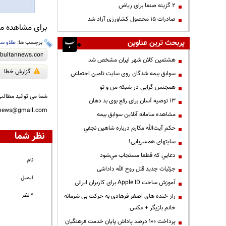
۲ گزینه صنعا برای ریاض
صادرات ۱۵ محصول کشاورزی آزاد شد
برای مشاهده مطا
پربحث ترین عناوین
برچسب ها:
طلاو س
هشتمین کلان شهر ایران مشخص شد
گزارش خطا
سوابق بیمه شدگان روی سایت تامین اجتماعی
همجنس گرایی در شبکه من و تو
شما می توانید مطالب 
13 توصیه آسان برای رفع بوی بد دهان
nnews@gmail.com
مشاهده سامانه آنلاين سوابق بیمه
حكم آيت‌الله مكارم درباره شاهين نجفي
نظر شما
سایتهای همسریابی!
دعايي كه قطعا مستجاب مي‌شود
نام
جزئیات جدید قتل روح الله داداشی
ایمیل
آموزش ساخت Apple ID برای کاربران ایرانی
* نظر
راز خنده های اصغر فرهادی به حرکت بی شرمانه
خانم بازیگر + عکس
پرداخت ۱۰۰ درصد پاداش پایان خدمت فرهنگیان