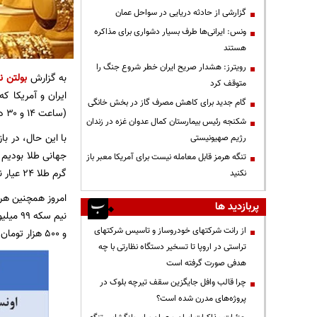
گزارشی از حادثه دریایی در سواحل عمان
ونس: ایرانی‌ها طرف بسیار دشواری برای مذاکره
هستند
رویترز: هشدار صریح ایران خطر شروع جنگ را
به گزارش
بولتن نی
متوقف کرد
ایران و آمریکا 
گام جدید برای کاهش مصرف گاز در بخش خانگی
(ساعت ۱۴ و ۳۰ دقیقه) اونس طلا با افزایش ۱۲۵ دلاری نسبت به روز گذشته به ۴۷۸۲ دلار رسیده است.
شکنجه رئیس بیمارستان کمال عدوان غزه در زندان
با این حال، در ب
رژیم صهیونیستی
تنگه هرمز قابل معامله نیست برای آمریکا معبر باز
گرم طلا ۲۴ عیار نیز با قیمت ۲۴ میلیون تومان قیمت گذاری شد.
نکنید
پربازدید ها
از رانت‌ شرکتهای خودروساز و تاسیس شرکتهای
و ۵۰۰ هزار تومان قیمت گذاری شد.
تراستی در اروپا تا تسخیر دستگاه نظارتی با چه
هدفی صورت گرفته است
چرا قالب وافل جایگزین سقف تیرچه بلوک در
پروژه‌های مدرن شده است؟