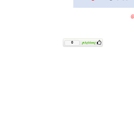
پسندیدم
0