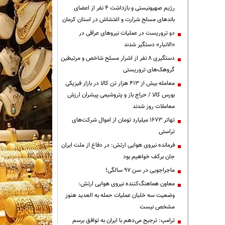
رژیم صهیونیستی و بازداشت ۴ نفر از اعضای
باندهای مسلح شرارت و اغتشاش در استان کرمان
دو تروریست در عملیات نیروهای عراقی در
«الانبار» دستگیر شدند
دستگیری ۸ نفر از اشرار مسلح شاخص و مرتبطین
گروهک‌های تروریستی
معامله بیش از ۴۱۳ هزار تن کالا در بازار فیزیکی
بورس کالا / حراج باز و پتروشیمی پیشران ارزش
معاملات روز شدند
تهاتر ۱۶۷۳ میلیارد تومان از اموال شرکت‌های
تراستی
فرمانده نیروی هوایی ارتش: در دفاع از ملت ایران
جان برکف خواهیم بود
ماجراجویی در سن ۹۷ سالگی!
معاون هماهنگ‌کننده نیروی هوایی ارتش:
وضعیت سه خلبان عملیات حمله به العدید هنوز
مشخص نیست
ترامپ: ترجیح می‌دهم با ایران به توافق برسم