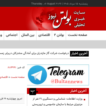
پنجشنبه ۱۵ مرداد ۱۴۰۵
|
Thursday , 06 August 2026
صفحه نخست
بولتن ۲
اقتصادی
بین الملل
اجتماعی
ور
آخرین اخبار
درخواست شرکت گاز مازندران برای آمادگی مشترکان دربرابر زمس
کد خبر:
۸۸۴۹۹۱
صفحه نخست
»
اقتصادی
آخرین اخبار
امروز چهارشنبه ۱۹ فروردین ماه، هم زمان با افزایش ۱۲۵ دلاری اونس جهانی طلا، بازار داخلی با کاهش قیمت ارز همراه بود.
وزارت اطلاعات: شناسایی و دستگیری ۲۱ نفر از
مزدوران مرتبط با سازمان جاسوسی و تروریستی