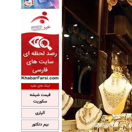
لینک های مفید
قیمت شیشه
سکوریت
آلپاری
بیم دتکتور