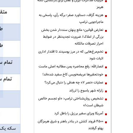
جزئیات مذاکرات ایران و عمان برای بازگشایی تنگه
هرمز
هزینه گزاف، دستاورد صفر؛ برگه رأی، پاسخی به
ماجراجویی ترامپ
تعارض قوانین؛ مانع پنهان سنددار شدن بخش
بزرگی از املاک/ ضرورت تجدیدنظر در ضوابط
احراز تصرفات مالکانه
تخم‌مرغ‌هایی که در مرز پوسیدند تا اقتدار اداری
اثبات شود
انصارالله: رفع محاصره یمن مطالبه اصلی ماست
خودتحقیرها عریضه‌نویس کاخ سفید شده‌اند!
عملیات «نصر ۷» چه هدفی را دنبال می‌کرد؟
زلزله شهر یاسوج را لرزاند
تشخیص روان‌شناختی ترامپ: «او تجسم خالص
شیطان است!»
آمریکا ویزای سفیر برزیل را باطل کرد
۴۵۰۰ فروند کشتی در بنادر باهنر و شرق هرمزگان
پهلو گرفتند