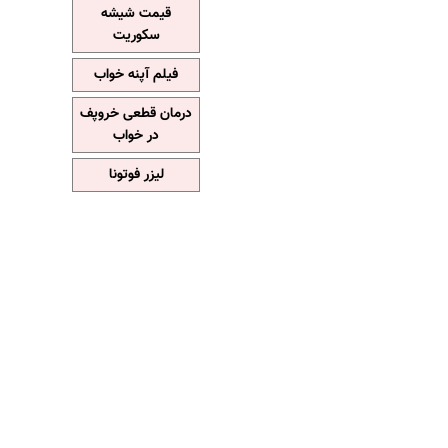
قیمت شیشه
سکوریت
فیلم آپنه خواب
درمان قطعی خروپف
در خواب
لیزر فوتونا