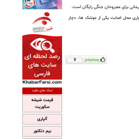
درمانی برای مجروحان جنگی رایگان است.
واری محل اصابت یکی از موشک ها، دچار
پسندیدم
0
لینک های مفید
قیمت شیشه
سکوریت
آلپاری
بیم دتکتور