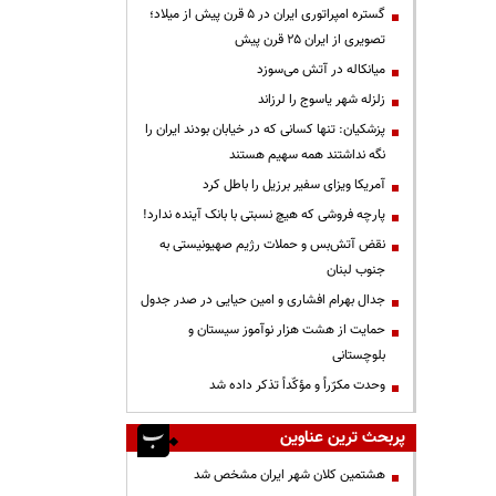
گستره امپراتوری ایران در ۵ قرن پیش از میلاد؛
تصویری از ایران ۲۵ قرن پیش
میانکاله در آتش می‌سوزد
زلزله شهر یاسوج را لرزاند
پزشکیان: تنها کسانی که در خیابان بودند ایران را
نگه نداشتند همه سهیم هستند
آمریکا ویزای سفیر برزیل را باطل کرد
پارچه فروشی که هیچ نسبتی با بانک آینده ندارد!
نقض آتش‌بس و حملات رژیم صهیونیستی به
جنوب لبنان
جدال بهرام افشاری و امین حیایی در صدر جدول
حمایت از هشت هزار نوآموز سیستان و
بلوچستانی
وحدت مکرّراً و مؤکّداً تذکر داده شد
پربحث ترین عناوین
هشتمین کلان شهر ایران مشخص شد