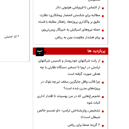
از التماس تا فروپاشی هژمونی دلار
مطالبه برای شکستن انحصار پیمانکاری؛ نظارت
دقیق بر واگذاری پروژه‌ها، راهکار مقابله با فساد
حمله نیروهای اسرائیلی به خبرنگار پرس‌تی‌وی
* کد امنیتی
پیام هشدار مقاومت یمن به ریاض
پربازدید ها
از رانت‌ شرکتهای خودروساز و تاسیس شرکتهای
تراستی در اروپا تا تسخیر دستگاه نظارتی با چه
هدفی صورت گرفته است
چرا قالب وافل جایگزین سقف تیرچه بلوک در
پروژه‌های مدرن شده است؟
تخم‌مرغ‌هایی که در مرز پوسیدند تا اقتدار اداری
اثبات شود
تشخیص روان‌شناختی ترامپ: «او تجسم خالص
شیطان است!»
۲ گزینه صنعا برای ریاض