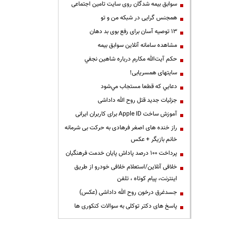
سوابق بیمه شدگان روی سایت تامین اجتماعی
همجنس گرایی در شبکه من و تو
13 توصیه آسان برای رفع بوی بد دهان
مشاهده سامانه آنلاين سوابق بیمه
حكم آيت‌الله مكارم درباره شاهين نجفي
سایتهای همسریابی!
دعايي كه قطعا مستجاب مي‌شود
جزئیات جدید قتل روح الله داداشی
آموزش ساخت Apple ID برای کاربران ایرانی
راز خنده های اصغر فرهادی به حرکت بی شرمانه
خانم بازیگر + عکس
پرداخت ۱۰۰ درصد پاداش پایان خدمت فرهنگیان
خلافی آنلاین/استعلام خلافی خودرو از طریق
اینترنت، پیام کوتاه ، تلفن
جسدغرق درخون روح الله داداشی (عکس)
پاسخ های دکتر توکلی به سوالات کنکوری ها