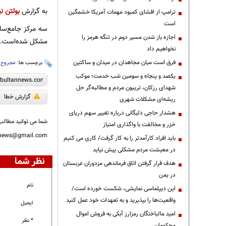
به گزارش
بولتن نی
ترامپ از افشای کمبود مهمات آمریکا خشمگین
است
سه مرکز جامع‌سل
اجازه باز شدن مسیر دوم در تنگه هرمز را
مشکل شده‌است.
نخواهیم داد
فرق است میان مجاهدان در میدان و ساکتین
برچسب ها:
مجروح
،
یکصد و پنجاه و سومین شب خدمت؛ موکب
شهدای رزکان، تریبون مردم و مطالبه‌گر حل
گزارش خطا
ریشه‌ای مشکلات شهری
هشدار حاجی دلیگانی درباره تغییر سهم دریای
شما می توانید مطالب 
خزر و مخالفت با واگذاری امتیاز
nnews@gmail.com
باید افراد کارآمدتر را به کار گرفت/ کاری می کنیم
در معیشت مردم مشکلی پیش نیاید
نظر شما
هدف قرار گرفتن اتاق‌ فرماندهی مزدوران عربستان
در یمن
نام
این دیپلماسی نمایشی، شکست خورده است/
واقعیت‌ها را بپذیرید و به تعهدات خود عمل کنید
ایمیل
امید مالباختگان رمزارز آبکی به فروش اموال
* نظر
محکومان