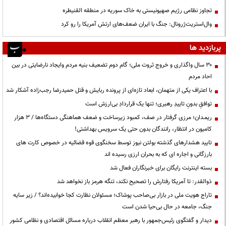
تجاوز نظامی رژیم صهیونیستی به خاک سوریه در منطقه القنیطره
وال‌استریت‌ژرونال: جنگ با ایران ضعف‌های ارتش آمریکا را رو کرد
پربازدید ها
۳۰ سال واگذاری و خروج ثروت ملی؛ گام دوم تضعیف بنیه مردم وایجاد نارضایتی در بین
احاد مردم
با اعتراف یکی از متهمان، ابعاد تازه‌ای از پرونده ربایش و قتل حمیدرضا رجب‌زاده آشکار شد
توافقِ بدونِ تاییدِ رهبری؛ تنها یک قراردادِ بی‌ارزش است
ریمـدان؛ مرزی گرفتار در صف، کمبود زیرساخت و ضعف هماهنگی دستگاه‌ها / ۳ هزار
کامیون در انتظار، رانندگان بدون حتی یک سرویس بهداشتی!
تایید هشدارهای گذشته بولتن نیوز توسط سخنگوی قوه قضائیه در خصوص کارت های
بارزگانی و اجاره ای که به بحران ارزی رسیده اند
بسته اینترنت رایگان برای خبرنگاران فعال شد
ذوالقدر: تا آمریکا رفتارش را تصحیح نکند، تنگه هرمز باز نخواهد شد
تاراج هویت ملی در بازار بی‌صاحب پوشاک؛ مسئولان نظارت کجا خوابیده‌اند؟ / زیر سایه
جنگ، جامعه در حال بی‌حیا شدن است
دیدار و گفتگوی رئیس‌جمهور با رهبر معظم انقلاب درباره مسائل اقتصادی و نظامی کشور