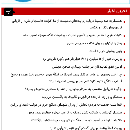
آخرین اخبار
هشدار به صداوسیما درباره روایت‌های نادرست از مذاکرات؛ «انسجام ملی» را قربانی
تریبون‌های تکراری نکنید
کلیات طرح «اقدام راهبردی تأمین امنیت و پیشرفت تنگه هرمز» تصویب شد
بقائی: اوکراین جبران نکند، جبران می‌کنیم
پاییز پربارش در راه است
بورس با عبور از ۵ میلیون و ۶۰۰ هزار باز هم رکورد تاریخی زد
اولین نطق نمایندگان در جلسه وبیناری صحن مجلس
چرا رئیس‌جمهور در ماجرای نقض‌عهد آمریکا در تنگهٔ هرمز، به‌جای «نبذ عهد» و پاسخ
قاطع، دلتنگیِ «تیم کارشناسی برای بررسی نقض» دارد؟
چگونه نقل‌قول منتسب به سردار وحیدی از هند به سخنرانی نتانیاهو رسید؟
سخنگوی وزارت خارجه: عراقچی و قالیباف به پاکستان می‌روند
۱۵۶ شب خدمت به مردم؛ تجلیل از پدران شهدای مدافع حرم در موکب شهدای رزکان
هشدار گرینلند به شرکت نفتی نزدیک به ترامپ درباره حفاری بدون مجوز
95 واحد تولیدی آسیب‌دیده از جنگ در تهران به چرخه تولید بازگشتند
بیروت فعلاً برنامه‌ای برای گفت‌وگوی تازه با تل‌آویو ندارد