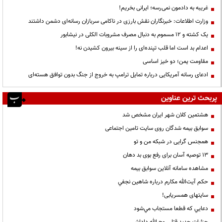
غریبه به دادمون نمی‌رسه؛ ایرانی بخریم!
وزارت اطلاعات: خبرنگاران نقش بارزی در ناکامی سربازان رسانه‌ای دشمن داشتند
یک کشته و ۱۲ مسموم به دنبال مصرف مشروبات الکلی در نیشابور
اعدام بد است اما قلب تپنده‌ای را از سینه بیرون کشیدن نه!
مقاومت یمن؛ دو خیز اساسی
ادعای رسانه آمریکایی درباره تمایل ترامپ به خروج از جنگ بدون توافق هسته‌ای
پربحث ترین عناوین
هشتمین کلان شهر ایران مشخص شد
سوابق بیمه شدگان روی سایت تامین اجتماعی
همجنس گرایی در شبکه من و تو
13 توصیه آسان برای رفع بوی بد دهان
مشاهده سامانه آنلاين سوابق بیمه
حكم آيت‌الله مكارم درباره شاهين نجفي
سایتهای همسریابی!
دعايي كه قطعا مستجاب مي‌شود