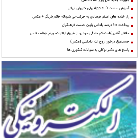
جزئیات جدید قتل روح الله داداشی
آموزش ساخت Apple ID برای کاربران ایرانی
راز خنده های اصغر فرهادی به حرکت بی شرمانه خانم بازیگر + عکس
پرداخت ۱۰۰ درصد پاداش پایان خدمت فرهنگیان
خلافی آنلاین/استعلام خلافی خودرو از طریق اینترنت، پیام کوتاه ، تلفن
جسدغرق درخون روح الله داداشی (عکس)
پاسخ های دکتر توکلی به سوالات کنکوری ها