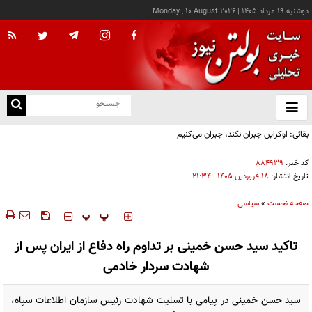
دوشنبه ۱۹ مرداد ۱۴۰۵
|
Monday , 10 August 2026
از
و
ته
بقائی: اوکراین جبران نکند، جبران می‌کنیم
ن
نو
کد خبر:
۸۸۴۹۳۹
تاریخ انتشار:
۱۸ فروردين ۱۴۰۵ - ۲۱:۳۴
صفحه نخست
»
سیاسی
‍‍‍ پ
پ
تاکید سید حسن خمینی بر تداوم راه دفاع از ایران پس از
شهادت سردار خادمی
سید حسن خمینی در پیامی با تسلیت شهادت رئیس سازمان اطلاعات سپاه،