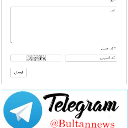
* نظر
* کد امنیتی