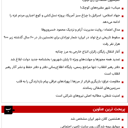
میناب؛ شهرِ مقبره‌های کوچک!
جهاد اسلامی: اسرائیل با چراغ سبز آمریکا، پروژه نسل‌کشی و کوچ اجباری مردم غزه را
ادامه می‌دهد
مدالِ اعتماد؛ روایت مدیریت آرام و نزدیک محمود خسروی‌وفا
سقوط تاریخی نرخ تولد در ایران؛ شمار نوزادان برای نخستین بار در ۶۰ سال گذشته زیر ۹۰۰
هزار نفر رفت
آغاز انتقال رایگان زائران اتباع خارجی به مرز چذابه
تمدید همه مجوزها و مهلت‌های ویژه تا پایان شهریور؛ بخشنامه جدید دولت ابلاغ شد
دفتر رهبر انقلاب: تنها مراجع رسمی، پایگاه اطلاع‌رسانی دفتر و دفتر حفظ و نشر آثار رهبر
انقلاب است
مقاومت عراق؛ بازیگری فراتر از مرزها | پهپادهای عراقی پیام بازدارندگی را به قلب
سرزمین‌های اشغالی رساندند
‌امنیت شغلی، مطالبه اصلی نیروهای شرکتی است
پربحث ترین عناوین
هشتمین کلان شهر ایران مشخص شد
سوابق بیمه شدگان روی سایت تامین اجتماعی