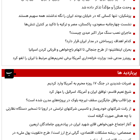
وحدت مکرّراً و مؤکّداً تذکر داده شد
پزشکیان: تنها کسانی که در خیابان بودند ایران را نگه نداشتند همه سهیم هستند
نشست چهارجانبه سعودی، پاکستان، مصر و ترکیه با تاکید بر کنترل تنش‌ها
ماجرای نصب سنگ مزار اکبر عبدی چیست؟
کدام اهداف زیرساختی در مدار ایران قرار دارد؟
بحران اینفانتینو؛ از طرح جنجالی تا اتهام باج‌خواهی و قربانی کردن اسپانیا
رویترز مدعی شد: وزارت خزانه‌داری آمریکا برخی تحریم‌های مرتبط با ایران را لغو کرد
پربازدید ها
ضربات شدیدی در جنگ ۱۷ روزه محرم به آمریکا وارد کردیم
شیخ نعیم قاسم: توافق ایران و آمریکا، اسرائیل را مهار کرد
چرا قالب وافل جایگزین سقف تیرچه بلوک در پروژه‌های مدرن شده است؟
از رانت‌ شرکتهای خودروساز و تاسیس شرکتهای تراستی در اروپا تا تسخیر دستگاه نظارتی
با چه هدفی صورت گرفته است
آغاز اجتماع خون‌خواهی اقای شهید ایران در پیاده‌روی جاماندگان اربعین
صمصامی: ریشه مشکلات اقتصادی، گرانی نرخ ارز است/ طرح «تقویت پول ملی» در
کمیسیون اقتصادی رأی نیاورد