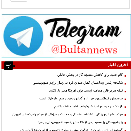
آخرین اخبار
گام جدید برای کاهش مصرف گاز در بخش خانگی
شکنجه رئیس بیمارستان کمال عدوان غزه در زندان رژیم صهیونیستی
تنگه هرمز قابل معامله نیست برای آمریکا معبر باز نکنید
پیامدهای کنوانسیون خزر از واگذاری بحرین هم زیان‌بارتر است
از دشمن ذره ای امید خیرخواهی نباید داشته باشیم
موکب شهدای رزکان؛ ۱۵۲ شب همدلی، خدمت و میزبانی از مردم ولایت‌مدار شهریار
پل شهرستان پل‌سفید پس از ۲۵ سال به مرحله بهره‌برداری رسید
گستره امپراتوری ایران در ۵ قرن پیش از میلاد؛ تصویری از ایران ۲۵ قرن پیش