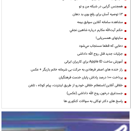
همجنس گرایی در شبکه من و تو
13 توصیه آسان برای رفع بوی بد دهان
مشاهده سامانه آنلاين سوابق بیمه
حكم آيت‌الله مكارم درباره شاهين نجفي
سایتهای همسریابی!
دعايي كه قطعا مستجاب مي‌شود
جزئیات جدید قتل روح الله داداشی
آموزش ساخت Apple ID برای کاربران ایرانی
راز خنده های اصغر فرهادی به حرکت بی شرمانه خانم بازیگر + عکس
پرداخت ۱۰۰ درصد پاداش پایان خدمت فرهنگیان
خلافی آنلاین/استعلام خلافی خودرو از طریق اینترنت، پیام کوتاه ، تلفن
جسدغرق درخون روح الله داداشی (عکس)
پاسخ های دکتر توکلی به سوالات کنکوری ها