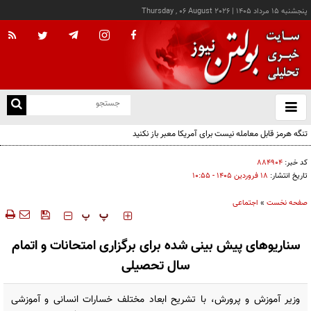
پنجشنبه ۱۵ مرداد ۱۴۰۵
|
Thursday , 06 August 2026
از
و
ته
تنگه هرمز قابل معامله نیست برای آمریکا معبر باز نکنید
ن
نو
کد خبر:
۸۸۴۹۰۴
تاریخ انتشار:
۱۸ فروردين ۱۴۰۵ - ۱۰:۵۵
صفحه نخست
»
اجتماعی
‍‍‍ پ
پ
سناریوهای پیش بینی شده برای برگزاری امتحانات و اتمام
سال تحصیلی
وزیر آموزش و پرورش، با تشریح ابعاد مختلف خسارات انسانی و آموزشی