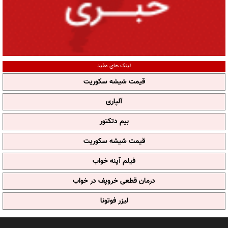
لینک های مفید
قیمت شیشه سکوریت
آلپاری
بیم دتکتور
قیمت شیشه سکوریت
فیلم آپنه خواب
درمان قطعی خروپف در خواب
لیزر فوتونا