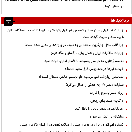
در استان کرمان
پربازدید ها
از رانت‌ شرکتهای خودروساز و تاسیس شرکتهای تراستی در اروپا تا تسخیر دستگاه نظارتی
با چه هدفی صورت گرفته است
چرا قالب وافل جایگزین سقف تیرچه بلوک در پروژه‌های مدرن شده است؟
جزئیات مذاکرات ایران و عمان برای بازگشایی تنگه هرمز
تخم‌مرغ‌هایی که در مرز پوسیدند تا اقتدار اداری اثبات شود
خودتحقیرها عریضه‌نویس کاخ سفید شده‌اند!
تشخیص روان‌شناختی ترامپ: «او تجسم خالص شیطان است!»
عملیات «نصر ۷» چه هدفی را دنبال می‌کرد؟
زلزله شهر یاسوج را لرزاند
۲ گزینه صنعا برای ریاض
آمریکا ویزای سفیر برزیل را باطل کرد
میانکاله در آتش می‌سوزد
گستره امپراتوری ایران در ۵ قرن پیش از میلاد؛ تصویری از ایران ۲۵ قرن پیش