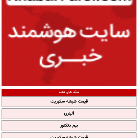
لینک های مفید
قیمت شیشه سکوریت
آلپاری
بیم دتکتور
قیمت شیشه سکوریت