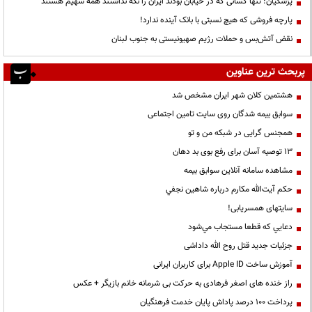
پزشکیان: تنها کسانی که در خیابان بودند ایران را نگه نداشتند همه سهیم هستند
پارچه فروشی که هیچ نسبتی با بانک آینده ندارد!
نقض آتش‌بس و حملات رژیم صهیونیستی به جنوب لبنان
پربحث ترین عناوین
هشتمین کلان شهر ایران مشخص شد
سوابق بیمه شدگان روی سایت تامین اجتماعی
همجنس گرایی در شبکه من و تو
13 توصیه آسان برای رفع بوی بد دهان
مشاهده سامانه آنلاين سوابق بیمه
حكم آيت‌الله مكارم درباره شاهين نجفي
سایتهای همسریابی!
دعايي كه قطعا مستجاب مي‌شود
جزئیات جدید قتل روح الله داداشی
آموزش ساخت Apple ID برای کاربران ایرانی
راز خنده های اصغر فرهادی به حرکت بی شرمانه خانم بازیگر + عکس
پرداخت ۱۰۰ درصد پاداش پایان خدمت فرهنگیان