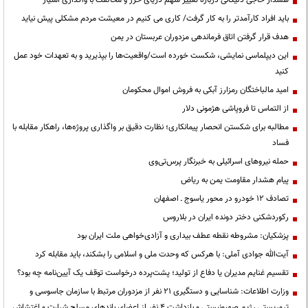
باید افراد کارآمدتر را به کار گرفت/ کاری می کنیم در معیشت مردم مشکلی پیش نیاید
هدف قرار گرفتن اتاق‌ فرماندهی مزدوران عربستان در یمن
این دیپلماسی نمایشی، شکست خورده است/واقعیت‌ها را بپذیرید و به تعهدات خود عمل
کنید
امید مالباختگان رمزارز آبکی به فروش اموال محکومان
از التماس تا فروپاشی هژمونی دلار
مطالبه برای شکستن انحصار پیمانکاری؛ نظارت دقیق بر واگذاری پروژه‌ها، راهکار مقابله با
فساد
حمله نیروهای اسرائیلی به خبرنگار پرس‌تی‌وی
پیام هشدار مقاومت یمن به ریاض
تصادف ۱۲ خودرو در محور یاسوج ـ اصفهان
رکوردشکنی دختر دونده ایران در بلاروس
پزشکیان: مشروطه نقطه عطف بیداری و آزادی‌خواهی ملت ایران بود
آیت‌الله جوادی آملی: با هرکس که وحدت ملی و اسلامی را بشکند، باید مقابله کرد
تقسیم غنایم مدیران یا دفاع از تولید؛ پشت‌پرده درخواست توقف یک آیین‌نامه چه بود؟
وزارت اطلاعات: شناسایی و دستگیری ۲۱ نفر از مزدوران مرتبط با سازمان جاسوسی و
تروریستی رژیم صهیونیستی و بازداشت ۴ نفر از اعضای باندهای مسلح شرارت و اغتشاش