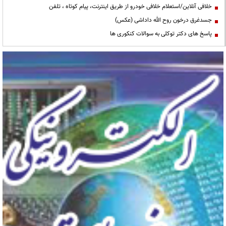
خلافی آنلاین/استعلام خلافی خودرو از طریق اینترنت، پیام کوتاه ، تلفن
جسدغرق درخون روح الله داداشی (عکس)
پاسخ های دکتر توکلی به سوالات کنکوری ها