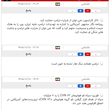
انتشار یافته:
۷
ناشناس
|
|
۱۲:۰۳ - ۱۴۰۵/۰۱/۱۸
در انتظار بررسی:
پاسخ
0
0
غیر قابل انتشار:
۷
تاکر کارلسون: نمی توان از شرارت ترامپ حمایت کرد
روزنامه نگار مشهور آمریکایی با اشاره به تهدیدات ترامپ علیه ایران، وی را به هتک
حرمت اسلام و مسیحیت متهم کرد و گفت که نمی توان از شرارت های ترامپ و جنایت
های جنگی او حمایت کرد.
ناشناس
|
|
۱۲:۱۸ - ۱۴۰۵/۰۱/۱۸
پاسخ
0
0
ترامپ همانند سگ هار تشنه به خون است
ناشناس
|
|
۱۴:۱۶ - ۱۴۰۵/۰۱/۱۸
پاسخ
0
0
فوری؛ سپاه ناو هواپیمابر CVN ۷۲ را زد + جزئیات
سپاه از هدف قرار گرفتن ناو گروه هواپیمابر «CVN ۷۲» تروریست‌های آمریکایی در
اعماق اقیانوس هند خبر داد.