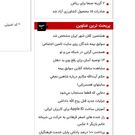
۲ گزینه صنعا برای ریاض
صادرات ۱۵ محصول کشاورزی آزاد شد
پربحث ترین عناوین
* کد امنیتی
هشتمین کلان شهر ایران مشخص شد
سوابق بیمه شدگان روی سایت تامین اجتماعی
همجنس گرایی در شبکه من و تو
13 توصیه آسان برای رفع بوی بد دهان
مشاهده سامانه آنلاين سوابق بیمه
حكم آيت‌الله مكارم درباره شاهين نجفي
سایتهای همسریابی!
دعايي كه قطعا مستجاب مي‌شود
جزئیات جدید قتل روح الله داداشی
آموزش ساخت Apple ID برای کاربران ایرانی
راز خنده های اصغر فرهادی به حرکت بی شرمانه
خانم بازیگر + عکس
پرداخت ۱۰۰ درصد پاداش پایان خدمت فرهنگیان