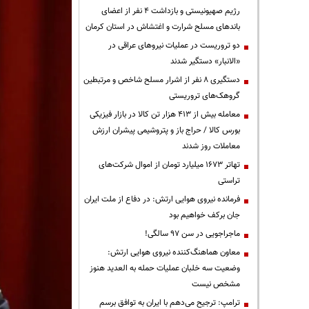
رژیم صهیونیستی و بازداشت ۴ نفر از اعضای
باندهای مسلح شرارت و اغتشاش در استان کرمان
دو تروریست در عملیات نیروهای عراقی در
«الانبار» دستگیر شدند
دستگیری ۸ نفر از اشرار مسلح شاخص و مرتبطین
گروهک‌های تروریستی
معامله بیش از ۴۱۳ هزار تن کالا در بازار فیزیکی
بورس کالا / حراج باز و پتروشیمی پیشران ارزش
معاملات روز شدند
تهاتر ۱۶۷۳ میلیارد تومان از اموال شرکت‌های
تراستی
فرمانده نیروی هوایی ارتش: در دفاع از ملت ایران
جان برکف خواهیم بود
ماجراجویی در سن ۹۷ سالگی!
معاون هماهنگ‌کننده نیروی هوایی ارتش:
وضعیت سه خلبان عملیات حمله به العدید هنوز
مشخص نیست
ترامپ: ترجیح می‌دهم با ایران به توافق برسم