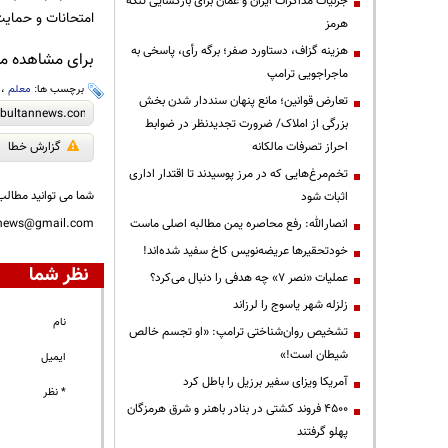
جزئیات مذاکرات ایران و عمان برای بازگشایی تنگه
امتحانات و حمایت
هرمز
هزینه گزاف، دستاورد صفر؛ برگه رأی، پاسخی به
برای مشاهده مطا
ماجراجویی ترامپ
برچسب ها:
معلم
،
تعارض قوانین؛ مانع پنهان سنددار شدن بخش
بزرگی از املاک/ ضرورت تجدیدنظر در ضوابط
احراز تصرفات مالکانه
گزارش خطا
تخم‌مرغ‌هایی که در مرز پوسیدند تا اقتدار اداری
شما می توانید مطالب 
اثبات شود
انصارالله: رفع محاصره یمن مطالبه اصلی ماست
nnews@gmail.com
خودتحقیرها عریضه‌نویس کاخ سفید شده‌اند!
نظر شما
عملیات «نصر ۷» چه هدفی را دنبال می‌کرد؟
زلزله شهر یاسوج را لرزاند
نام
تشخیص روان‌شناختی ترامپ: «او تجسم خالص
شیطان است!»
ایمیل
آمریکا ویزای سفیر برزیل را باطل کرد
* نظر
۴۵۰۰ فروند کشتی در بنادر باهنر و شرق هرمزگان
پهلو گرفتند