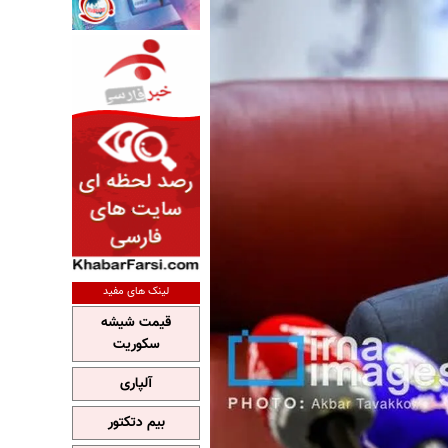
لینک های مفید
قیمت شیشه
سکوریت
آلپاری
بیم دتکتور