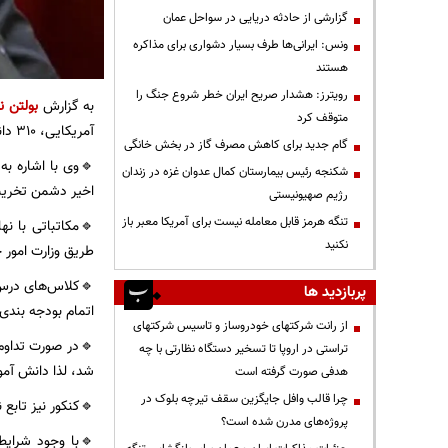
گزارشی از حادثه دریایی در سواحل عمان
ونس: ایرانی‌ها طرف بسیار دشواری برای مذاکره
هستند
رویترز: هشدار صریح ایران خطر شروع جنگ را
به گزارش
بولتن نی
متوقف کرد
آمریکایی، ۳۱۰ دانش آموز و معلم کشورمان به شهادت رسیدند.
گام جدید برای کاهش مصرف گاز در بخش خانگی
شکنجه رئیس بیمارستان کمال عدوان غزه در زندان
اخیر دشمن تخریب شد که از ای
رژیم صهیونیستی
تنگه هرمز قابل معامله نیست برای آمریکا معبر باز
🔹مکاتباتی با نه
نکنید
طریق وزارت امور 
🔹کلاس‌های درس ت
پربازدید ها
اتمام بودجه بندی
از رانت‌ شرکتهای خودروساز و تاسیس شرکتهای
تراستی در اروپا تا تسخیر دستگاه نظارتی با چه
شد، لذا دانش آمو
هدفی صورت گرفته است
چرا قالب وافل جایگزین سقف تیرچه بلوک در
🔹کنکور نیز تابع 
پروژه‌های مدرن شده است؟
🔹با وجود شرایط 