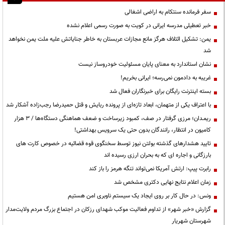
سفر فرمانده سنتکام به اراضی اشغالی
خبر تعطیلی مدرسه ایرانی در کویت به صورت رسمی اعلام نشده
یمن: تشکیل ائتلاف هرگز مانع مجازات عربستان به خاطر جنایاتش علیه ملت یمن نخواهد
شد
نشان استاندارد به معنای پایان مسئولیت خودروساز نیست
غریبه به دادمون نمی‌رسه؛ ایرانی بخریم!
بسته اینترنت رایگان برای خبرنگاران فعال شد
با اعتراف یکی از متهمان، ابعاد تازه‌ای از پرونده ربایش و قتل حمیدرضا رجب‌زاده آشکار شد
ریمـدان؛ مرزی گرفتار در صف، کمبود زیرساخت و ضعف هماهنگی دستگاه‌ها / ۳ هزار
کامیون در انتظار، رانندگان بدون حتی یک سرویس بهداشتی!
تایید هشدارهای گذشته بولتن نیوز توسط سخنگوی قوه قضائیه در خصوص کارت های
بارزگانی و اجاره ای که به بحران ارزی رسیده اند
رابرت پیپ: ارتش آمریکا نمی‌تواند تنگه هرمز را باز کند
زمان اعلام نتایج نهایی دکتری مشخص شد
ونس: در حال کار بر روی ایجاد یک سیستم ناوبری امن هستیم
گزارش «خبر شهر» از تداوم فعالیت موکب شهدای رزکان در اجتماع بزرگ مردم ولایت‌مدار
شهرستان شهریار