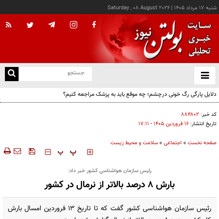
شنبه ۱۷ مرداد ۱۴۰۵
|
Saturday , 08 August 2026
از
و
ته
دلایل پارگی رگ خونی درچشم؛ چه موقع باید به پزشک مراجعه کنیم؟
ن
نو
کد خبر:
۸۸۴۸۰۲
تاریخ انتشار:
۱۶ فروردين ۱۴۰۵ - ۱۷:۱۱
صفحه نخست
»
اجتماعی
»
سلامت و محیط زیست
‍‍‍ پ
پ
رئیس سازمان هواشناسی کشور خبر داد:
بارش ۸ درصد بالاتر از نرمال در کشور
رئیس سازمان هواشناسی کشور گفت که تا تاریخ ۱۳ فروردین امسال بارش