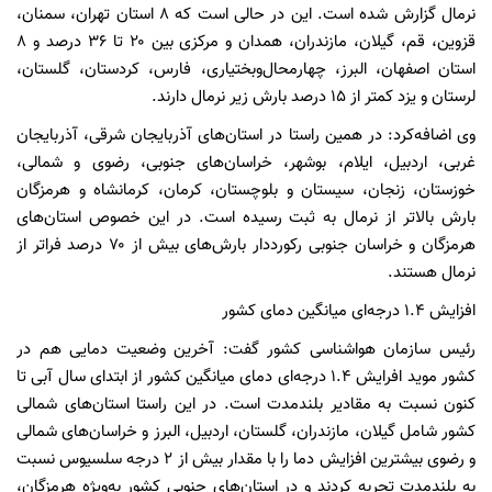
نرمال گزارش شده است. این در حالی است که ۸ استان تهران، سمنان،
قزوین، قم، گیلان، مازندران، همدان و مرکزی بین ۲۰ تا ۳۶ درصد و ۸
استان اصفهان، البرز، چهارمحال‌وبختیاری، فارس، کردستان، گلستان،
لرستان و یزد کمتر از ۱۵ درصد بارش زیر نرمال دارند.
وی اضافه‌کرد: در همین راستا در استان‌های آذربایجان شرقی، آذربایجان
غربی، اردبیل، ایلام، بوشهر، خراسان‌های جنوبی، رضوی و شمالی،
خوزستان، زنجان، سیستان و بلوچستان، کرمان، کرمانشاه و هرمزگان
بارش بالاتر از نرمال به ثبت رسیده است. در این‌ خصوص استان‌های
هرمزگان و خراسان جنوبی رکورددار بارش‌های بیش از ۷۰ درصد فراتر از
نرمال هستند.
افزایش ۱.۴ درجه‌ای میانگین دمای کشور
رئیس سازمان هواشناسی کشور گفت: آخرین وضعیت دمایی هم در
کشور موید افرایش ۱.۴ درجه‌ای دمای میانگین کشور از ابتدای سال آبی تا
کنون نسبت به مقادیر بلندمدت است. در این راستا استان‌های شمالی
کشور شامل گیلان، مازندران، گلستان، اردبیل، البرز و خراسان‌های شمالی
و رضوی بیشترین افزایش دما را با مقدار بیش از ۲ درجه سلسیوس نسبت
به بلندمدت تجربه کردند و در استان‌های جنوبی کشور به‌ویژه هرمزگان،