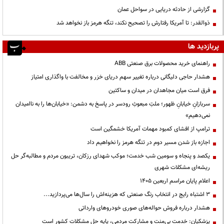
گزارشی از حادثه دریایی در سواحل عمان
ذوالقدر: تا آمریکا رفتارش را تصحیح نکند، تنگه هرمز باز نخواهد شد
پربازدید ها
راهنمای خرید محصولات برق صنعتی ABB
هشدار حاجی دلیگانی درباره تغییر سهم دریای خزر و مخالفت با واگذاری امتیاز
فرق است میان مجاهدان در میدان و ساکتین
سربازانِ خیابانِ ظهور؛ ملتِ مبعوثِ رودسر در پاسخ به دشمن: «خیابان‌ها را به ناامیدان
نمی‌دهیم»
ترامپ از افشای کمبود مهمات آمریکا خشمگین است
اجازه باز شدن مسیر دوم در تنگه هرمز را نخواهیم داد
یکصد و پنجاه و سومین شب خدمت؛ موکب شهدای رزکان، تریبون مردم و مطالبه‌گر حل
ریشه‌ای مشکلات شهری
اعلام پایان مراسم اربعین ۱۴۰۵
3 اشتباه رایج در انتخاب رنگ صنعتی که هزینه‌اش را سال‌ها می‌پردازید...
هشدار درباره فروش حواله‌های صوری خودروهای وارداتی
پزشکیان: خدمت بی‌منت و مشارکت مردمی، پایه حل مشکلات کشور است