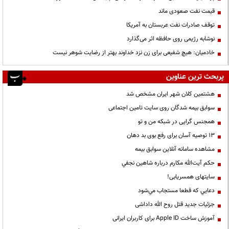
قیمت نفت صعودی ماند
توقف صادرات نفت عربستان به آمریکا
نوشابه رژیمی روی حافظه اثر می‌گذارد
خادمیان: هیچ شفیعی برای زن نزد خداوند بهتر از رضایت شوهر نیست
پربحث ترین عناوین
هشتمین کلان شهر ایران مشخص شد
سوابق بیمه شدگان روی سایت تامین اجتماعی
همجنس گرایی در شبکه من و تو
13 توصیه آسان برای رفع بوی بد دهان
مشاهده سامانه آنلاين سوابق بیمه
حكم آيت‌الله مكارم درباره شاهين نجفي
سایتهای همسریابی!
دعايي كه قطعا مستجاب مي‌شود
جزئیات جدید قتل روح الله داداشی
آموزش ساخت Apple ID برای کاربران ایرانی