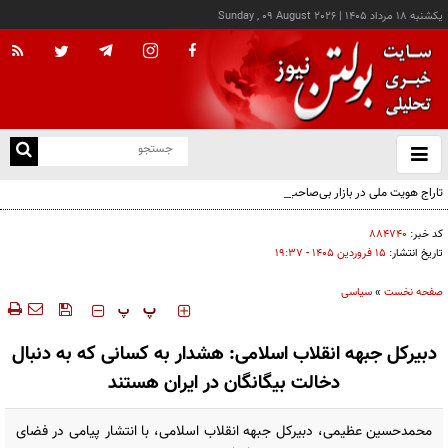
يکشنبه ۱۸ مرداد ۱۴۰۵
|
Sunday , 09 August 2026
از
و
ته
تاراج هویت ملی در بازار بی‌صاحب پوشاک؛ مسئولان نظارت کجا خوابیده‌اند؟ / زیر سایه جنگ،
ن
جامعه در حال بی‌حیا شدن است
نو
کد خبر:
۸۸۴۷۴۰
تاریخ انتشار:
۱۵ فروردين ۱۴۰۵ - ۱۹:۳۷
صفحه نخست
»
سیاسی
‍‍‍ پ
پ
دبیرکل جبهه انقلاب اسلامی: هشدار به کسانی که به دنبال
دخالت بیگانگان در ایران هستند
محمدحسین عظیمی، دبیرکل جبهه انقلاب اسلامی، با انتشار پیامی در فضای