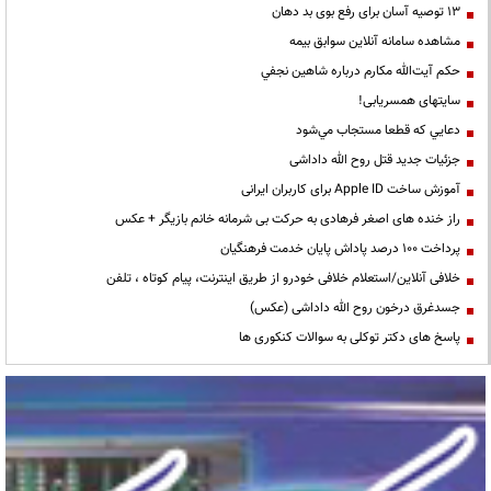
13 توصیه آسان برای رفع بوی بد دهان
مشاهده سامانه آنلاين سوابق بیمه
حكم آيت‌الله مكارم درباره شاهين نجفي
سایتهای همسریابی!
دعايي كه قطعا مستجاب مي‌شود
جزئیات جدید قتل روح الله داداشی
آموزش ساخت Apple ID برای کاربران ایرانی
راز خنده های اصغر فرهادی به حرکت بی شرمانه خانم بازیگر + عکس
پرداخت ۱۰۰ درصد پاداش پایان خدمت فرهنگیان
خلافی آنلاین/استعلام خلافی خودرو از طریق اینترنت، پیام کوتاه ، تلفن
جسدغرق درخون روح الله داداشی (عکس)
پاسخ های دکتر توکلی به سوالات کنکوری ها