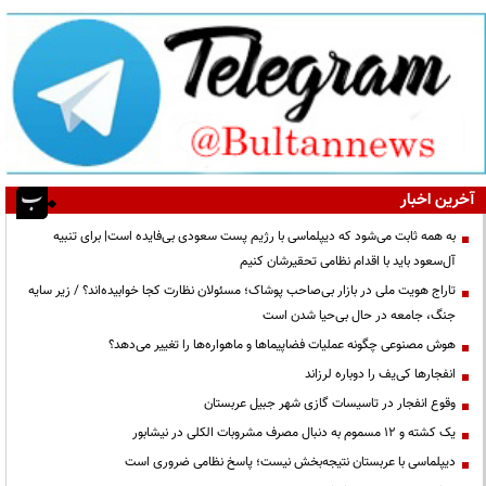
آخرین اخبار
به همه ثابت می‌شود که دیپلماسی با رژیم پست سعودی بی‌فایده است| برای تنبیه
آل‌سعود باید با اقدام نظامی تحقیرشان کنیم
تاراج هویت ملی در بازار بی‌صاحب پوشاک؛ مسئولان نظارت کجا خوابیده‌اند؟ / زیر سایه
جنگ، جامعه در حال بی‌حیا شدن است
هوش مصنوعی چگونه عملیات فضاپیماها و ماهواره‌ها را تغییر می‌دهد؟
انفجارها کی‌یف را دوباره لرزاند
وقوع انفجار در تاسیسات گازی شهر جبیل عربستان
یک کشته و ۱۲ مسموم به دنبال مصرف مشروبات الکلی در نیشابور
دیپلماسی با عربستان نتیجه‌بخش نیست؛ پاسخ نظامی ضروری است