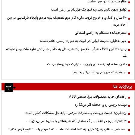
مقاومت یمن؛ دو خیز اساسی
توافقِ بدونِ تاییدِ رهبری؛ تنها یک قراردادِ بی‌ارزش است
۳۰ سال واگذاری و خروج ثروت ملی؛ گام دوم تضعیف بنیه مردم وایجاد نارضایتی در بین
احاد مردم
سفر فرمانده سنتکام به اراضی اشغالی
خبر تعطیلی مدرسه ایرانی در کویت به صورت رسمی اعلام نشده
یمن: تشکیل ائتلاف هرگز مانع مجازات عربستان به خاطر جنایاتش علیه ملت یمن نخواهد
شد
نشان استاندارد به معنای پایان مسئولیت خودروساز نیست
غریبه به دادمون نمی‌رسه؛ ایرانی بخریم!
پربازدید ها
راهنمای خرید محصولات برق صنعتی ABB
نوشابه رژیمی روی حافظه اثر می‌گذارد
پزشکیان: خدمت بی‌منت و مشارکت مردمی، پایه حل مشکلات کشور است
3 اشتباه رایج در انتخاب رنگ صنعتی که هزینه‌اش را سال‌ها می‌پردازید...
صمصامی خطاب به پزشکیان: به شما اطلاعات غلط دادند؛ مردم را ساده‌لوح فرض نکنید!