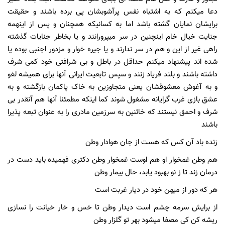
دعا میکنم که به اشتباه نفس پرآشوبشان پی برده باشند و حقیقت
برایشان نمایان گشته باشد اما به کسانیکه همچنان و پس از اینهمه
جنایت خیال خام اینچنین در سر میپرورانند و یا بخاطر جنایات گذشته
راهی غیر از این و هم در سر ندارند و یا جیره خوار و مزدور اجنبی بوده یا
شده اند پیشنهاد میکنم حداقل در باطل و بی شرافتی خود کمی شرف
داشته باشند و بلند فریاد زنند و سپس تابعیت ایرانی آنها برای همیشه لغو
و به آغوش معشوقشان یعنی متجاوزین به خاک پاکمان بازگشته و به
عشق بازی غرب گرایانه مشغول شوند کما اینکه مطمئنا آنها هم آنقدر بی
شرف و احمق نیستند که خائنین به سرزمین مادری را به عنوان تبعه پذیرا
باشند
زنده باد آن کس که هست از جان هوادار وطن
هم وطن غمخوار او هم اوست غمخوار وطن دکتری فهمیده باید دست در
درمان زند تا ز نو بهبود یابد، حال بیمار وطن
هر که دور از میهن خود در دیار غربت است
از برایش سرمه چشم است دیدار وطن تا خس و خار خیانت را نسازی
ریشه کن کی مصفا میشود بهر تو گلزار وطن