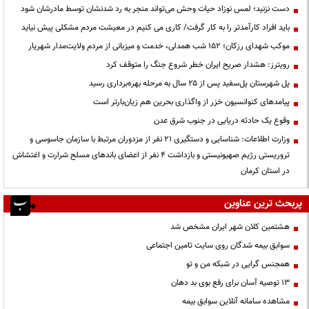
دست نزنید؛ لمس نوزاد حیات وحش می‌تواند منجر به رد شدنشان توسط مادرشان شود
باید افراد کارآمدتر را به کار گرفت/ کاری می کنیم در معیشت مردم مشکلی پیش نیاید
موکب شهدای رزکان؛ ۱۵۲ شب همدلی، خدمت و میزبانی از مردم ولایت‌مدار شهریار
رویترز: هشدار صریح ایران خطر شروع جنگ را متوقف کرد
پل شهرستان پل‌سفید پس از ۲۵ سال به مرحله بهره‌برداری رسید
پیامدهای کنوانسیون خزر از واگذاری بحرین هم زیان‌بارتر است
وقوع یک حادثه دریایی در جنوب شرق عدن
وزارت اطلاعات: شناسایی و دستگیری ۲۱ نفر از مزدوران مرتبط با سازمان جاسوسی و
تروریستی رژیم صهیونیستی و بازداشت ۴ نفر از اعضای باندهای مسلح شرارت و اغتشاش
در استان کرمان
پربحث ترین عناوین
هشتمین کلان شهر ایران مشخص شد
سوابق بیمه شدگان روی سایت تامین اجتماعی
همجنس گرایی در شبکه من و تو
13 توصیه آسان برای رفع بوی بد دهان
مشاهده سامانه آنلاين سوابق بیمه