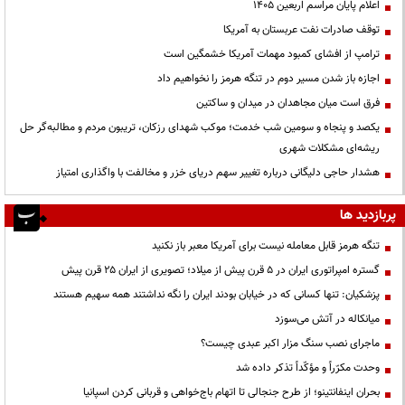
اعلام پایان مراسم اربعین ۱۴۰۵
توقف صادرات نفت عربستان به آمریکا
ترامپ از افشای کمبود مهمات آمریکا خشمگین است
اجازه باز شدن مسیر دوم در تنگه هرمز را نخواهیم داد
فرق است میان مجاهدان در میدان و ساکتین
یکصد و پنجاه و سومین شب خدمت؛ موکب شهدای رزکان، تریبون مردم و مطالبه‌گر حل
ریشه‌ای مشکلات شهری
هشدار حاجی دلیگانی درباره تغییر سهم دریای خزر و مخالفت با واگذاری امتیاز
پربازدید ها
تنگه هرمز قابل معامله نیست برای آمریکا معبر باز نکنید
گستره امپراتوری ایران در ۵ قرن پیش از میلاد؛ تصویری از ایران ۲۵ قرن پیش
پزشکیان: تنها کسانی که در خیابان بودند ایران را نگه نداشتند همه سهیم هستند
میانکاله در آتش می‌سوزد
ماجرای نصب سنگ مزار اکبر عبدی چیست؟
وحدت مکرّراً و مؤکّداً تذکر داده شد
بحران اینفانتینو؛ از طرح جنجالی تا اتهام باج‌خواهی و قربانی کردن اسپانیا