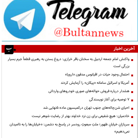
آخرین اخبار
واکنش امام جمعه اردبیل به سخنان باقر خرازی: دروغ بستن به رهبری قطعاً جرم بسیار
بزرگی است
احتمال وجود حیات در اقیانوس مدفون «اروپا»
آمریکا و اسرائیل سامانه «پیکان» را آزمایش کردند
هشدار درباره فروش حواله‌های صوری خودروهای وارداتی
۷ توصیه برای آغاز نویسندگی
احیای شن‌چاله‌های جنوب تهران درکمیسیون ماده ۵نهایی شد
خادمیان: هیچ شفیعی برای زن نزد خداوند بهتر از رضایت شوهر نیست
سربازانِ خیابانِ ظهور؛ ملتِ مبعوثِ رودسر در پاسخ به دشمن: «خیابان‌ها را به ناامیدان
نمی‌دهیم»