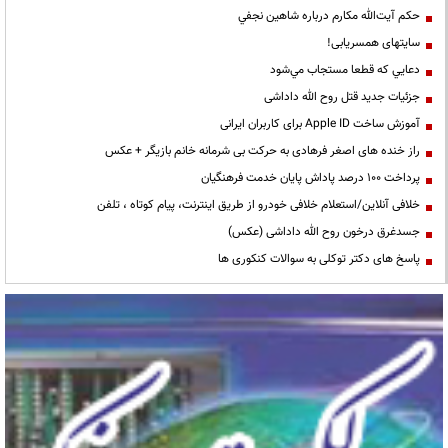
حكم آيت‌الله مكارم درباره شاهين نجفي
سایتهای همسریابی!
دعايي كه قطعا مستجاب مي‌شود
جزئیات جدید قتل روح الله داداشی
آموزش ساخت Apple ID برای کاربران ایرانی
راز خنده های اصغر فرهادی به حرکت بی شرمانه خانم بازیگر + عکس
پرداخت ۱۰۰ درصد پاداش پایان خدمت فرهنگیان
خلافی آنلاین/استعلام خلافی خودرو از طریق اینترنت، پیام کوتاه ، تلفن
جسدغرق درخون روح الله داداشی (عکس)
پاسخ های دکتر توکلی به سوالات کنکوری ها