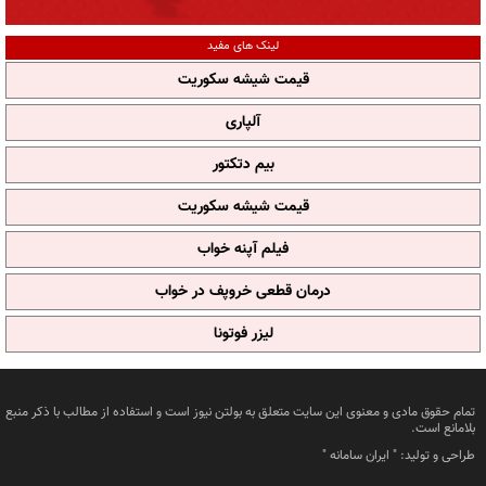
لینک های مفید
قیمت شیشه سکوریت
آلپاری
بیم دتکتور
قیمت شیشه سکوریت
فیلم آپنه خواب
درمان قطعی خروپف در خواب
لیزر فوتونا
تمام حقوق مادی و معنوی این سایت متعلق به بولتن نیوز است و استفاده از مطالب با ذکر منبع
بلامانع است.
طراحی و تولید: "
ایران سامانه
"