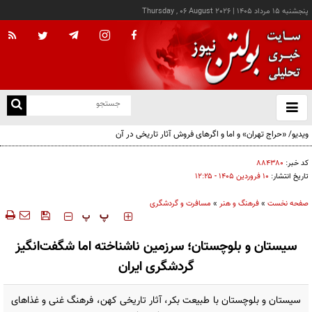
پنجشنبه ۱۵ مرداد ۱۴۰۵
|
Thursday , 06 August 2026
از
و
ته
ن
نو
کد خبر:
۸۸۴۳۸۰
تاریخ انتشار:
۱۰ فروردين ۱۴۰۵ - ۱۲:۲۵
صفحه نخست
»
فرهنگ و هنر
»
مسافرت و گردشگری
‍‍‍ پ
پ
سیستان و بلوچستان؛ سرزمین ناشناخته اما شگفت‌انگیز
گردشگری ایران
سیستان و بلوچستان با طبیعت بکر، آثار تاریخی کهن، فرهنگ غنی و غذاهای