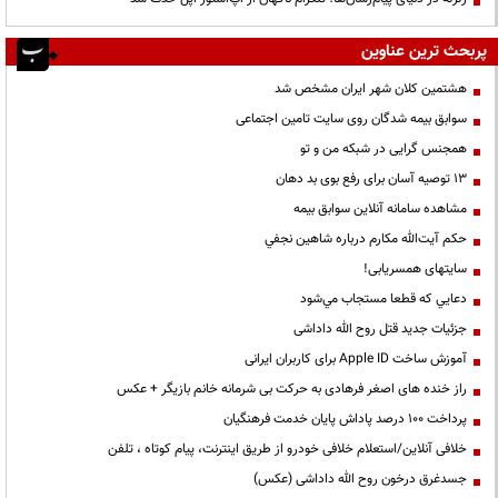
پربحث ترین عناوین
هشتمین کلان شهر ایران مشخص شد
سوابق بیمه شدگان روی سایت تامین اجتماعی
همجنس گرایی در شبکه من و تو
13 توصیه آسان برای رفع بوی بد دهان
مشاهده سامانه آنلاين سوابق بیمه
حكم آيت‌الله مكارم درباره شاهين نجفي
سایتهای همسریابی!
دعايي كه قطعا مستجاب مي‌شود
جزئیات جدید قتل روح الله داداشی
آموزش ساخت Apple ID برای کاربران ایرانی
راز خنده های اصغر فرهادی به حرکت بی شرمانه خانم بازیگر + عکس
پرداخت ۱۰۰ درصد پاداش پایان خدمت فرهنگیان
خلافی آنلاین/استعلام خلافی خودرو از طریق اینترنت، پیام کوتاه ، تلفن
جسدغرق درخون روح الله داداشی (عکس)