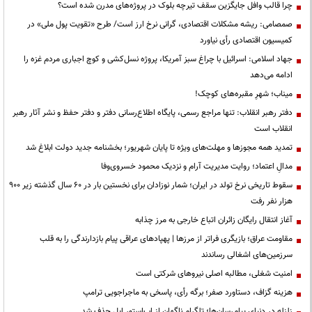
چرا قالب وافل جایگزین سقف تیرچه بلوک در پروژه‌های مدرن شده است؟
صمصامی: ریشه مشکلات اقتصادی، گرانی نرخ ارز است/ طرح «تقویت پول ملی» در
کمیسیون اقتصادی رأی نیاورد
جهاد اسلامی: اسرائیل با چراغ سبز آمریکا، پروژه نسل‌کشی و کوچ اجباری مردم غزه را
ادامه می‌دهد
میناب؛ شهرِ مقبره‌های کوچک!
دفتر رهبر انقلاب: تنها مراجع رسمی، پایگاه اطلاع‌رسانی دفتر و دفتر حفظ و نشر آثار رهبر
انقلاب است
تمدید همه مجوزها و مهلت‌های ویژه تا پایان شهریور؛ بخشنامه جدید دولت ابلاغ شد
مدالِ اعتماد؛ روایت مدیریت آرام و نزدیک محمود خسروی‌وفا
سقوط تاریخی نرخ تولد در ایران؛ شمار نوزادان برای نخستین بار در ۶۰ سال گذشته زیر ۹۰۰
هزار نفر رفت
آغاز انتقال رایگان زائران اتباع خارجی به مرز چذابه
مقاومت عراق؛ بازیگری فراتر از مرزها | پهپادهای عراقی پیام بازدارندگی را به قلب
سرزمین‌های اشغالی رساندند
‌امنیت شغلی، مطالبه اصلی نیروهای شرکتی است
هزینه گزاف، دستاورد صفر؛ برگه رأی، پاسخی به ماجراجویی ترامپ
زلزله در دنیای پیام‌رسان‌ها؛ تلگرام ناگهان از اپ‌استور اپل حذف شد