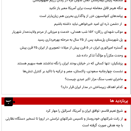
شکنجه رئیس بیمارستان کمال عدوان غزه در زندان رژیم صهیونیستی
تنگه هرمز قابل معامله نیست برای آمریکا معبر باز نکنید
پیامدهای کنوانسیون خزر از واگذاری بحرین هم زیان‌بارتر است
از دشمن ذره ای امید خیرخواهی نباید داشته باشیم
موکب شهدای رزکان؛ ۱۵۲ شب همدلی، خدمت و میزبانی از مردم ولایت‌مدار شهریار
پل شهرستان پل‌سفید پس از ۲۵ سال به مرحله بهره‌برداری رسید
گستره امپراتوری ایران در ۵ قرن پیش از میلاد؛ تصویری از ایران ۲۵ قرن پیش
وحدت مکرّراً و مؤکّداً تذکر داده شد
پزشکیان: تنها کسانی که در خیابان بودند ایران را نگه نداشتند همه سهیم هستند
نشست چهارجانبه سعودی، پاکستان، مصر و ترکیه با تاکید بر کنترل تنش‌ها
ماجرای نصب سنگ مزار اکبر عبدی چیست؟
کدام اهداف زیرساختی در مدار ایران قرار دارد؟
پربازدید ها
شیخ نعیم قاسم: توافق ایران و آمریکا، اسرائیل را مهار کرد
از رانت‌ شرکتهای خودروساز و تاسیس شرکتهای تراستی در اروپا تا تسخیر دستگاه نظارتی
با چه هدفی صورت گرفته است