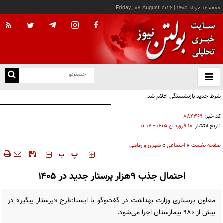
جمعه ۱۶ مرداد ۱۴۰۵
|
Friday , 07 August 2026
از
و
ته
شرط جدید بازنشستگی اعلام شد
ن
نو
کد خبر:
۸۸۴۳۶۹
تاریخ انتشار:
۱۰ فروردين ۱۴۰۵ - ۱۰:۱۷
صفحه نخست
»
اجتماعی
»
شهری و رفاهی
‍‍‍ پ
پ
احتمال جذب ۹هزار پرستار جدید در ۱۴۰۵
معاون پرستاری وزارت بهداشت در گفت‌وگو با ایسنا:طرح «پرستار پیگیر» در
بیش از ۹۸۰ بیمارستان اجرا می‌شود.