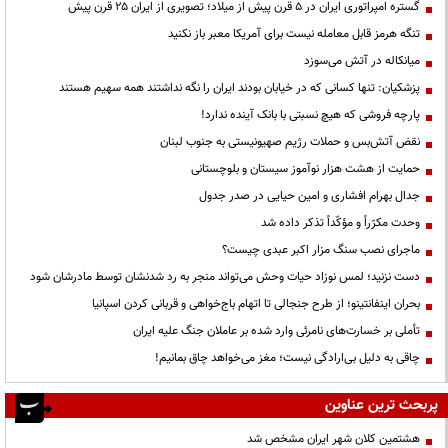
گستره امپراتوری ایران در ۵ قرن پیش از میلاد؛ تصویری از ایران ۲۵ قرن پیش
تنگه هرمز قابل معامله نیست برای آمریکا معبر باز نکنید
میانکاله در آتش می‌سوزد
پزشکیان: تنها کسانی که در خیابان بودند ایران را نگه نداشتند همه سهیم هستند
پارچه فروشی که هیچ نسبتی با بانک آینده ندارد!
نقض آتش‌بس و حملات رژیم صهیونیستی به جنوب لبنان
حمایت از هشت هزار نوآموز سیستان و بلوچستانی
جدال بهرام افشاری و امین حیایی در صدر جدول
وحدت مکرّراً و مؤکّداً تذکر داده شد
ماجرای نصب سنگ مزار اکبر عبدی چیست؟
دست نزنید؛ لمس نوزاد حیات وحش می‌تواند منجر به رد شدنشان توسط مادرشان شود
بحران اینفانتینو؛ از طرح جنجالی تا اتهام باج‌خواهی و قربانی کردن اسپانیا
تأملی بر خسارت‌های نامرئی وارد شده بر عاملان جنگ علیه ایران
چاقی به دلیل بی‌ارادگی نیست؛ مغز می‌خواهد چاق بمانیم!
پربحث ترین عناوین
هشتمین کلان شهر ایران مشخص شد