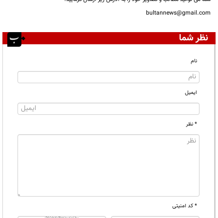
bultannews@gmail.com
نظر شما
نام
ایمیل
* نظر
* کد امنیتی