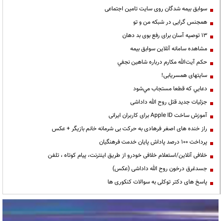
سوابق بیمه شدگان روی سایت تامین اجتماعی
همجنس گرایی در شبکه من و تو
13 توصیه آسان برای رفع بوی بد دهان
مشاهده سامانه آنلاين سوابق بیمه
حكم آيت‌الله مكارم درباره شاهين نجفي
سایتهای همسریابی!
دعايي كه قطعا مستجاب مي‌شود
جزئیات جدید قتل روح الله داداشی
آموزش ساخت Apple ID برای کاربران ایرانی
راز خنده های اصغر فرهادی به حرکت بی شرمانه خانم بازیگر + عکس
پرداخت ۱۰۰ درصد پاداش پایان خدمت فرهنگیان
خلافی آنلاین/استعلام خلافی خودرو از طریق اینترنت، پیام کوتاه ، تلفن
جسدغرق درخون روح الله داداشی (عکس)
پاسخ های دکتر توکلی به سوالات کنکوری ها