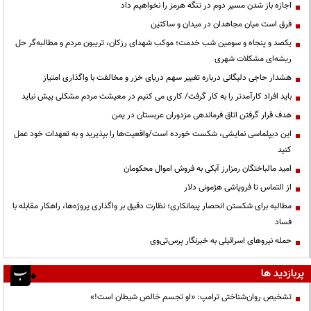
اجازه باز شدن مسیر دوم در تنگه هرمز را نخواهیم داد
فرق است میان مجاهدان در میدان و ساکتین
یکصد و پنجاه و سومین شب خدمت؛ موکب شهدای رزکان، تریبون مردم و مطالبه‌گر حل
ریشه‌ای مشکلات شهری
هشدار حاجی دلیگانی درباره تغییر سهم دریای خزر و مخالفت با واگذاری امتیاز
باید افراد کارآمدتر را به کار گرفت/ کاری می کنیم در معیشت مردم مشکلی پیش نیاید
هدف قرار گرفتن اتاق‌ فرماندهی مزدوران عربستان در یمن
این دیپلماسی نمایشی، شکست خورده است/واقعیت‌ها را بپذیرید و به تعهدات خود عمل
کنید
امید مالباختگان رمزارز آبکی به فروش اموال محکومان
از التماس تا فروپاشی هژمونی دلار
مطالبه برای شکستن انحصار پیمانکاری؛ نظارت دقیق بر واگذاری پروژه‌ها، راهکار مقابله با
فساد
حمله نیروهای اسرائیلی به خبرنگار پرس‌تی‌وی
پربازدید ها
تشخیص روان‌شناختی ترامپ: «او تجسم خالص شیطان است!»