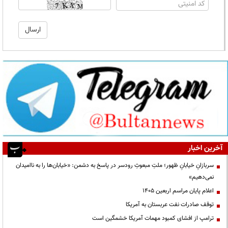
آخرین اخبار
سربازانِ خیابانِ ظهور؛ ملتِ مبعوثِ رودسر در پاسخ به دشمن: «خیابان‌ها را به ناامیدان
نمی‌دهیم»
اعلام پایان مراسم اربعین ۱۴۰۵
توقف صادرات نفت عربستان به آمریکا
ترامپ از افشای کمبود مهمات آمریکا خشمگین است