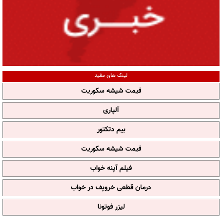
لینک های مفید
قیمت شیشه سکوریت
آلپاری
بیم دتکتور
قیمت شیشه سکوریت
فیلم آپنه خواب
درمان قطعی خروپف در خواب
لیزر فوتونا