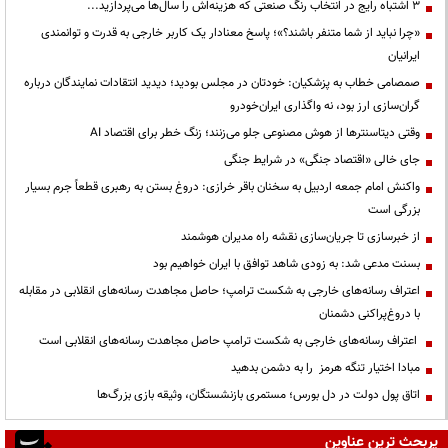
3 اشتباه رایج در انتخاب رنگ صنعتی که هزینه‌اش را سال‌ها می‌پردازید...
«چرا نباید از شما متنفر باشند؟»؛ پاسخ معنادار یک کاربر خارجی به قدرت و توانمندی
ایرانیان
صمصامی خطاب به پزشکیان: خودتان در مجلس بودید؛ دیدید انتقادات نمایندگان درباره
گران‌سازی ارز بود، نه واگذاری ایران‌خودرو
وقتی دیتاسنترها از هوش مصنوعی جلو می‌زنند؛ زنگ خطر برای اقتصاد AI
جای خالی «اقتصاد جنگی» در شرایط جنگی
واکنش امام جمعه اردبیل به سخنان باقر خرازی: دروغ بستن به رهبری قطعاً جرم بسیار
بزرگی است
از خبرسازی تا جریان‌سازی نقشه راه مدیران هوشمند
بسنت مدعی شد: به زودی شاهد توافق با ایران خواهیم بود
اعتراف رسانه‌های خارجی به شکست ترامپ؛ حاصل مجاهدت رسانه‌های انقلابی در مقابله
با دروغ‌پراکنی دشمنان
اعتراف رسانه‌های خارجی به شکست ترامپ حاصل مجاهدت رسانه‌های انقلابی است
مبادا اختیار تنگه هرمز را به دشمن بدهید
اتاق پول دولت در دل بورس؛ مستمری بازنشستگان، وثیقه بازی بزرگ‌ها
پربحث ترین عناوین