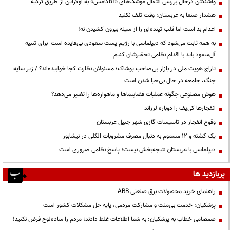
واشنگتن درحال بررسی انتقال موشک‌های «آتاکامس» به اوکراین از طریق ترکیه
هشدار صنعا به عربستان: وقت تلف نکنید
اعدام بد است اما قلب تپنده‌ای را از سینه بیرون کشیدن نه!
به همه ثابت می‌شود که دیپلماسی با رژیم پست سعودی بی‌فایده است| برای تنبیه
آل‌سعود باید با اقدام نظامی تحقیرشان کنیم
تاراج هویت ملی در بازار بی‌صاحب پوشاک؛ مسئولان نظارت کجا خوابیده‌اند؟ / زیر سایه
جنگ، جامعه در حال بی‌حیا شدن است
هوش مصنوعی چگونه عملیات فضاپیماها و ماهواره‌ها را تغییر می‌دهد؟
انفجارها کی‌یف را دوباره لرزاند
وقوع انفجار در تاسیسات گازی شهر جبیل عربستان
یک کشته و ۱۲ مسموم به دنبال مصرف مشروبات الکلی در نیشابور
دیپلماسی با عربستان نتیجه‌بخش نیست؛ پاسخ نظامی ضروری است
پربازدید ها
راهنمای خرید محصولات برق صنعتی ABB
پزشکیان: خدمت بی‌منت و مشارکت مردمی، پایه حل مشکلات کشور است
صمصامی خطاب به پزشکیان: به شما اطلاعات غلط دادند؛ مردم را ساده‌لوح فرض نکنید!