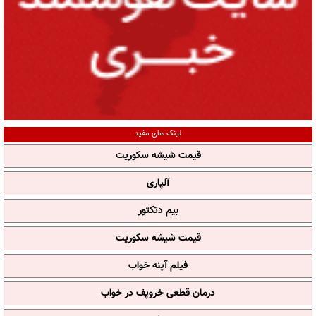
لینک های مفید
قیمت شیشه سکوریت
آلپاری
بیم دتکتور
قیمت شیشه سکوریت
فیلم آپنه خواب
درمان قطعی خروپف در خواب