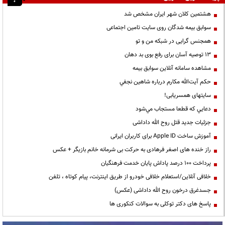
هشتمین کلان شهر ایران مشخص شد
سوابق بیمه شدگان روی سایت تامین اجتماعی
همجنس گرایی در شبکه من و تو
13 توصیه آسان برای رفع بوی بد دهان
مشاهده سامانه آنلاين سوابق بیمه
حكم آيت‌الله مكارم درباره شاهين نجفي
سایتهای همسریابی!
دعايي كه قطعا مستجاب مي‌شود
جزئیات جدید قتل روح الله داداشی
آموزش ساخت Apple ID برای کاربران ایرانی
راز خنده های اصغر فرهادی به حرکت بی شرمانه خانم بازیگر + عکس
پرداخت ۱۰۰ درصد پاداش پایان خدمت فرهنگیان
خلافی آنلاین/استعلام خلافی خودرو از طریق اینترنت، پیام کوتاه ، تلفن
جسدغرق درخون روح الله داداشی (عکس)
پاسخ های دکتر توکلی به سوالات کنکوری ها