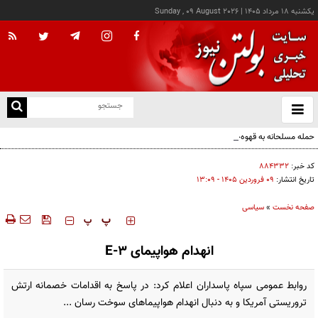
يکشنبه ۱۸ مرداد ۱۴۰۵
|
Sunday , 09 August 2026
از
و
ته
حمله مسلحانه به قهوه‌خانه‌ای در زاهدان؛ ۲ نفر جان باختند
ن
نو
کد خبر:
۸۸۴۳۳۲
تاریخ انتشار:
۰۹ فروردين ۱۴۰۵ - ۱۳:۰۹
صفحه نخست
»
سیاسی
‍‍‍ پ
پ
انهدام هواپیمای E-3
روابط عمومی سپاه پاسداران اعلام کرد: در پاسخ به اقدامات خصمانه ارتش
تروریستی آمریکا و به دنبال انهدام هواپیماهای سوخت رسان ...