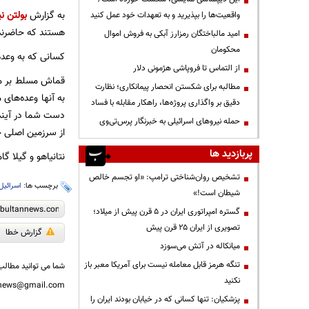
به گزارش
بولتن نی
واقعیت‌ها را بپذیرید و به تعهدات خود عمل کنید
هستند که حاضرند 
امید مالباختگان رمزارز آبکی به فروش اموال
محکومان
کسانی که به وعده‌
از التماس تا فروپاشی هژمونی دلار
قماش مسلط بر مقد
مطالبه برای شکستن انحصار پیمانکاری؛ نظارت
به آنها وعده‌های
دقیق بر واگذاری پروژه‌ها، راهکار مقابله با فساد
دست شما در آینده
حمله نیروهای اسرائیلی به خبرنگار پرس‌تی‌وی
از سرزمین اصلی 
پربازدید ها
نتانیاهو و گیلا گا
تشخیص روان‌شناختی ترامپ: «او تجسم خالص
برچسب ها:
اسرائیل
شیطان است!»
گستره امپراتوری ایران در ۵ قرن پیش از میلاد؛
تصویری از ایران ۲۵ قرن پیش
گزارش خطا
میانکاله در آتش می‌سوزد
تنگه هرمز قابل معامله نیست برای آمریکا معبر باز
شما می توانید مطالب 
نکنید
nnews@gmail.com
پزشکیان: تنها کسانی که در خیابان بودند ایران را