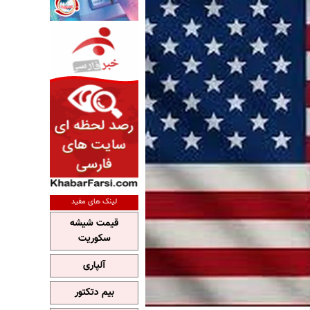
لینک های مفید
قیمت شیشه
سکوریت
آلپاری
بیم دتکتور