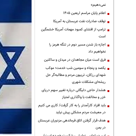
نمی‌دهیم»
اعلام پایان مراسم اربعین ۱۴۰۵
توقف صادرات نفت عربستان به آمریکا
ترامپ از افشای کمبود مهمات آمریکا خشمگین
است
اجازه باز شدن مسیر دوم در تنگه هرمز را
نخواهیم داد
فرق است میان مجاهدان در میدان و ساکتین
یکصد و پنجاه و سومین شب خدمت؛ موکب
شهدای رزکان، تریبون مردم و مطالبه‌گر حل
ریشه‌ای مشکلات شهری
هشدار حاجی دلیگانی درباره تغییر سهم دریای
خزر و مخالفت با واگذاری امتیاز
باید افراد کارآمدتر را به کار گرفت/ کاری می کنیم
در معیشت مردم مشکلی پیش نیاید
هدف قرار گرفتن اتاق‌ فرماندهی مزدوران عربستان
در یمن
این دیپلماسی نمایشی، شکست خورده است/