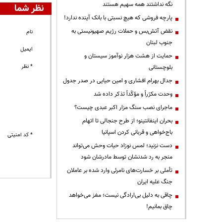
نگه نداشتند همه سهیم هستند
نظر شما
پارچه فروشی که هیچ نسبتی با بانک آینده ندارد!
نقض آتش‌بس و حملات رژیم صهیونیستی به
نام
جنوب لبنان
ایمیل
حمایت از هشت هزار نوآموز سیستان و
* نظر
بلوچستانی
جدال بهرام افشاری و امین حیایی در صدر جدول
وحدت مکرّراً و مؤکّداً تذکر داده شد
ماجرای نصب سنگ مزار اکبر عبدی چیست؟
بحران اینفانتینو؛ از طرح جنجالی تا اتهام
باج‌خواهی و قربانی کردن اسپانیا
* کد امنیتی
دست نزنید؛ لمس نوزاد حیات وحش می‌تواند
منجر به رد شدنشان توسط مادرشان شود
تأملی بر خسارت‌های نامرئی وارد شده بر عاملان
جنگ علیه ایران
چاقی به دلیل بی‌ارادگی نیست؛ مغز می‌خواهد
چاق بمانیم!