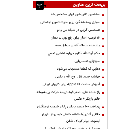
پربحث ترین عناوین
هشتمین کلان شهر ایران مشخص شد
سوابق بیمه شدگان روی سایت تامین اجتماعی
همجنس گرایی در شبکه من و تو
13 توصیه آسان برای رفع بوی بد دهان
مشاهده سامانه آنلاين سوابق بیمه
حكم آيت‌الله مكارم درباره شاهين نجفي
سایتهای همسریابی!
دعايي كه قطعا مستجاب مي‌شود
جزئیات جدید قتل روح الله داداشی
آموزش ساخت Apple ID برای کاربران ایرانی
راز خنده های اصغر فرهادی به حرکت بی شرمانه
خانم بازیگر + عکس
پرداخت ۱۰۰ درصد پاداش پایان خدمت فرهنگیان
خلافی آنلاین/استعلام خلافی خودرو از طریق
اینترنت، پیام کوتاه ، تلفن
جسدغرق درخون روح الله داداشی (عکس)