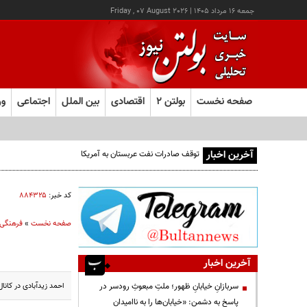
جمعه ۱۶ مرداد ۱۴۰۵
|
Friday , 07 August 2026
صفحه نخست
بولتن ۲
اقتصادی
بین الملل
اجتماعی
ور
آخرین اخبار
توقف صادرات نفت عربستان به آمریکا
کد خبر:
۸۸۴۳۲۵
صفحه نخست
»
فرهنگی
آخرین اخبار
احمد زیدآبادی در کانا
سربازانِ خیابانِ ظهور؛ ملتِ مبعوثِ رودسر در
پاسخ به دشمن: «خیابان‌ها را به ناامیدان