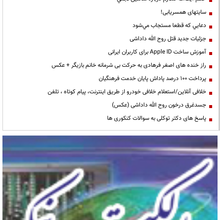
سایتهای همسریابی!
دعايي كه قطعا مستجاب مي‌شود
جزئیات جدید قتل روح الله داداشی
آموزش ساخت Apple ID برای کاربران ایرانی
راز خنده های اصغر فرهادی به حرکت بی شرمانه خانم بازیگر + عکس
پرداخت ۱۰۰ درصد پاداش پایان خدمت فرهنگیان
خلافی آنلاین/استعلام خلافی خودرو از طریق اینترنت، پیام کوتاه ، تلفن
جسدغرق درخون روح الله داداشی (عکس)
پاسخ های دکتر توکلی به سوالات کنکوری ها