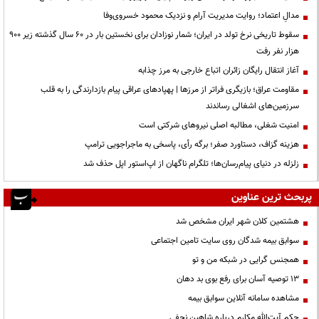
مدالِ اعتماد؛ روایت مدیریت آرام و نزدیک محمود خسروی‌وفا
سقوط تاریخی نرخ تولد در ایران؛ شمار نوزادان برای نخستین بار در ۶۰ سال گذشته زیر ۹۰۰
هزار نفر رفت
آغاز انتقال رایگان زائران اتباع خارجی به مرز چذابه
مقاومت عراق؛ بازیگری فراتر از مرزها | پهپادهای عراقی پیام بازدارندگی را به قلب
سرزمین‌های اشغالی رساندند
‌امنیت شغلی، مطالبه اصلی نیروهای شرکتی است
هزینه گزاف، دستاورد صفر؛ برگه رأی، پاسخی به ماجراجویی ترامپ
زلزله در دنیای پیام‌رسان‌ها؛ تلگرام ناگهان از اپ‌استور اپل حذف شد
پربحث ترین عناوین
هشتمین کلان شهر ایران مشخص شد
سوابق بیمه شدگان روی سایت تامین اجتماعی
همجنس گرایی در شبکه من و تو
13 توصیه آسان برای رفع بوی بد دهان
مشاهده سامانه آنلاين سوابق بیمه
حكم آيت‌الله مكارم درباره شاهين نجفي