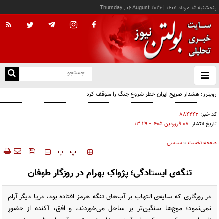
پنجشنبه ۱۵ مرداد ۱۴۰۵
|
Thursday , 06 August 2026
از
و
ته
رویترز: هشدار صریح ایران خطر شروع جنگ را متوقف کرد
ن
نو
کد خبر:
۸۸۴۲۴۳
تاریخ انتشار:
۰۸ فروردين ۱۴۰۵ - ۱۳:۲۹
صفحه نخست
»
سیاسی
‍‍‍ پ
پ
تنگه‌ی ایستادگی؛ پژواکِ بهرام در روزگار طوفان
در روزگاری که سایه‌ی التهاب بر آب‌های تنگه هرمز افتاده بود، دریا دیگر آرام
نمی‌نمود؛ موج‌ها سنگین‌تر بر ساحل می‌خوردند، و افق، آکنده از حضورِ