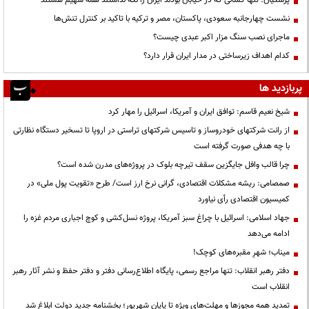
نشست چهارجانبه سعودی، پاکستان، مصر و ترکیه با تاکید بر کنترل تنش‌ها
ماجرای نصب سنگ مزار اکبر عبدی چیست؟
کدام اهداف زیرساختی در مدار ایران قرار دارد؟
پربازدید ها
شیخ نعیم قاسم: توافق ایران و آمریکا، اسرائیل را مهار کرد
از رانت‌ شرکتهای خودروساز و تاسیس شرکتهای تراستی در اروپا تا تسخیر دستگاه نظارتی
با چه هدفی صورت گرفته است
چرا قالب وافل جایگزین سقف تیرچه بلوک در پروژه‌های مدرن شده است؟
صمصامی: ریشه مشکلات اقتصادی، گرانی نرخ ارز است/ طرح «تقویت پول ملی» در
کمیسیون اقتصادی رأی نیاورد
جهاد اسلامی: اسرائیل با چراغ سبز آمریکا، پروژه نسل‌کشی و کوچ اجباری مردم غزه را
ادامه می‌دهد
میناب؛ شهرِ مقبره‌های کوچک!
دفتر رهبر انقلاب: تنها مراجع رسمی، پایگاه اطلاع‌رسانی دفتر و دفتر حفظ و نشر آثار رهبر
انقلاب است
تمدید همه مجوزها و مهلت‌های ویژه تا پایان شهریور؛ بخشنامه جدید دولت ابلاغ شد