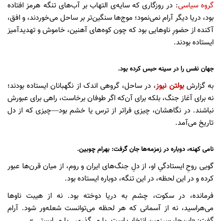
گروه سیاسی
: در روزگاری که سایه‌ی التهاب بر آب‌های تنگه هرمز افتاده
بود، دریا دیگر آرام نمی‌نمود؛ موج‌ها سنگین‌تر بر ساحل می‌خوردند، و افق،
آکنده از حضورِ ناوهایی بود که چون کوه‌های آهنین، خاموش و تهدیدآمیز
ایستاده بودند.
جهان نفس را در سینه حبس کرده بود.
به گزارش
بولتن نیوز
، در ساحل، گروهی اندک از نگهبانان ایستاده بودند؛
نه برای آغاز جنگ، بلکه برای آن‌که اگر طوفان برخاست، راهی برای عبورش
نباشند. در نگاهشان، چیزی فراتر از ترس یا خشم بود—چیزی که از دل
تاریخ می‌آمد.
نامی کهنه، دوباره در زمزمه‌ها جان گرفت: بهرام چوبین.
گویی روحِ ایستادگیِ او، از دلِ جنگ‌های ایران و روم، از میان قرن‌ها عبور
کرده و در این لحظه، در این تنگه، دوباره ایستاده بود.
فرمانده، در سکوت، چشم به دریا دوخته بود. نه از هیبت ناوها
می‌هراسید، نه از آسمانی که هر لحظه می‌توانست شعله‌ور شود. آرام
گفت: «این‌جا، سرزمینِ انتخاب است. یا می‌گذری… یا می‌ایستی.»