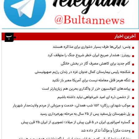
آخرین اخبار
ونس: ایرانی‌ها طرف بسیار دشواری برای مذاکره هستند
رویترز: هشدار صریح ایران خطر شروع جنگ را متوقف کرد
گام جدید برای کاهش مصرف گاز در بخش خانگی
شکنجه رئیس بیمارستان کمال عدوان غزه در زندان رژیم صهیونیستی
تنگه هرمز قابل معامله نیست برای آمریکا معبر باز نکنید
پیامدهای کنوانسیون خزر از واگذاری بحرین هم زیان‌بارتر است
از دشمن ذره ای امید خیرخواهی نباید داشته باشیم
موکب شهدای رزکان؛ ۱۵۲ شب همدلی، خدمت و میزبانی از مردم ولایت‌مدار شهریار
پل شهرستان پل‌سفید پس از ۲۵ سال به مرحله بهره‌برداری رسید
گستره امپراتوری ایران در ۵ قرن پیش از میلاد؛ تصویری از ایران ۲۵ قرن پیش
وحدت مکرّراً و مؤکّداً تذکر داده شد
پزشکیان: تنها کسانی که در خیابان بودند ایران را نگه نداشتند همه سهیم هستند