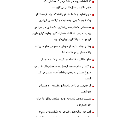
3 اشتباه رایج در انتخاب رنگ صنعتی که
هزینه‌اش را سال‌ها می‌پردازید...
«چرا نباید از شما متنفر باشند؟»؛ پاسخ معنادار
یک کاربر خارجی به قدرت و توانمندی ایرانیان
صمصامی خطاب به پزشکیان: خودتان در مجلس
بودید؛ دیدید انتقادات نمایندگان درباره گران‌سازی
ارز بود، نه واگذاری ایران‌خودرو
وقتی دیتاسنترها از هوش مصنوعی جلو می‌زنند؛
زنگ خطر برای اقتصاد AI
جای خالی «اقتصاد جنگی» در شرایط جنگی
واکنش امام جمعه اردبیل به سخنان باقر خرازی:
دروغ بستن به رهبری قطعاً جرم بسیار بزرگی
است
از خبرسازی تا جریان‌سازی نقشه راه مدیران
هوشمند
بسنت مدعی شد: به زودی شاهد توافق با ایران
خواهیم بود
اعتراف رسانه‌های خارجی به شکست ترامپ؛