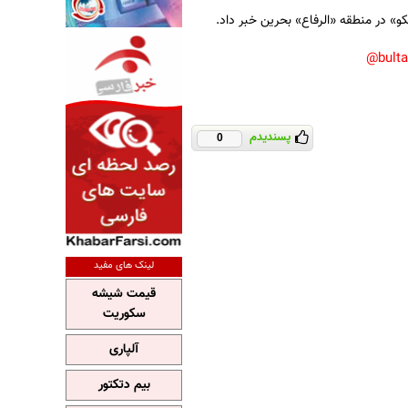
و» در منطقه «الرفاع» بحرین خبر داد.
bult
پسندیدم
0
لینک های مفید
قیمت شیشه
سکوریت
آلپاری
بیم دتکتور