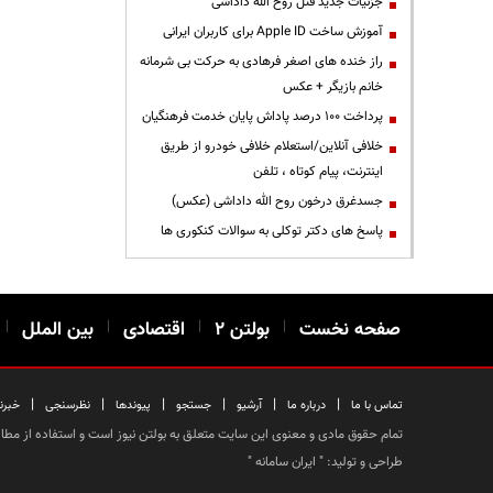
جزئیات جدید قتل روح الله داداشی
آموزش ساخت Apple ID برای کاربران ایرانی
راز خنده های اصغر فرهادی به حرکت بی شرمانه
خانم بازیگر + عکس
پرداخت ۱۰۰ درصد پاداش پایان خدمت فرهنگیان
خلافی آنلاین/استعلام خلافی خودرو از طریق
اینترنت، پیام کوتاه ، تلفن
جسدغرق درخون روح الله داداشی (عکس)
پاسخ های دکتر توکلی به سوالات کنکوری ها
صفحه نخست
|
بولتن ۲
|
اقتصادی
|
بین الملل
|
|
|
|
|
|
|
تماس با ما
درباره ما
آرشیو
جستجو
پیوندها
نظرسنجی
خبرن
تمام حقوق مادی و معنوی این سایت متعلق به بولتن نیوز است و استفاده از مطالب
طراحی و تولید: "
ایران سامانه
"