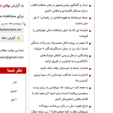
دیدار و گفتگوی رئیس‌جمهور با رهبر معظم انقلاب
به گزارش
بولتن نی
درباره مسائل اقتصادی و نظامی کشور
برای مشاهده مطا
حمله مسلحانه به قهوه‌خانه‌ای در زاهدان؛ ۲ نفر
جان باختند
برچسب ها:
بحرین
،
نماینده ای که به دلیل مشکلات مالی موبایلش را
فروخت
گزارش خطا
۵ متهم در پرونده قتل حمیدرضا رجب‌زاده دستگیر
شدند/ یک زن در میان دستگیرشدگان + جزئیات
شما می توانید مطالب 
واشنگتن درحال بررسی انتقال موشک‌های
nnews@gmail.com
«آتاکامس» به اوکراین از طریق ترکیه
هشدار صنعا به عربستان: وقت تلف نکنید
نظر شما
اعدام بد است اما قلب تپنده‌ای را از سینه بیرون
کشیدن نه!
نام
به همه ثابت می‌شود که دیپلماسی با رژیم پست
ایمیل
سعودی بی‌فایده است| برای تنبیه آل‌سعود باید با
اقدام نظامی تحقیرشان کنیم
* نظر
تاراج هویت ملی در بازار بی‌صاحب پوشاک؛
مسئولان نظارت کجا خوابیده‌اند؟ / زیر سایه جنگ،