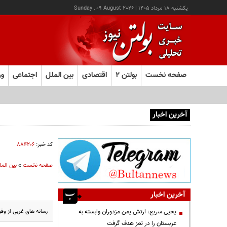
يکشنبه ۱۸ مرداد ۱۴۰۵
|
Sunday , 09 August 2026
صفحه نخست
بولتن ۲
اقتصادی
بین الملل
اجتماعی
ور
آخرین اخبار
کد خبر:
۸۸۴۲۰۶
صفحه نخست
»
بین المل
آخرین اخبار
رسانه های غربی از وق
یحیی سریع: ارتش یمن مزدوران وابسته به
عربستان را در تعز هدف گرفت