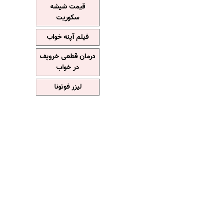
قیمت شیشه
سکوریت
فیلم آپنه خواب
درمان قطعی خروپف
در خواب
لیزر فوتونا