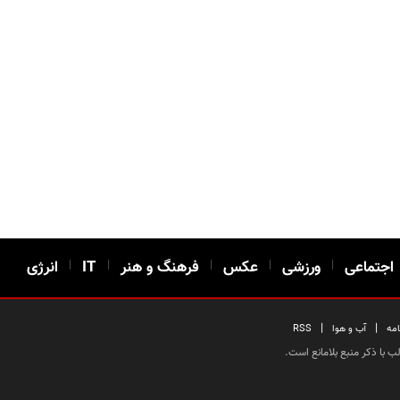
اجتماعی
|
ورزشی
|
عکس
|
فرهنگ و هنر
|
IT
|
انرژی
|
|
امه
آب و هوا
RSS
 با ذکر منبع بلامانع است.