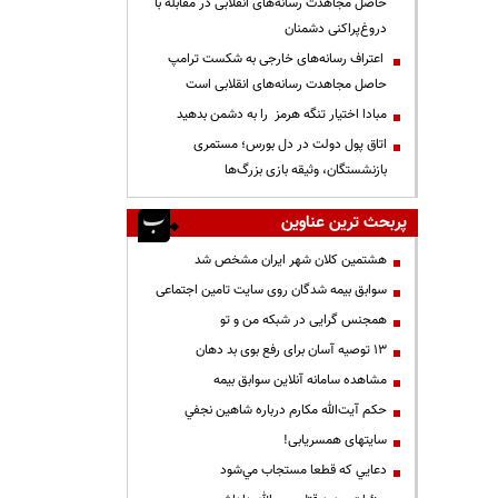
حاصل مجاهدت رسانه‌های انقلابی در مقابله با
دروغ‌پراکنی دشمنان
اعتراف رسانه‌های خارجی به شکست ترامپ
حاصل مجاهدت رسانه‌های انقلابی است
مبادا اختیار تنگه هرمز را به دشمن بدهید
اتاق پول دولت در دل بورس؛ مستمری
بازنشستگان، وثیقه بازی بزرگ‌ها
پربحث ترین عناوین
هشتمین کلان شهر ایران مشخص شد
سوابق بیمه شدگان روی سایت تامین اجتماعی
همجنس گرایی در شبکه من و تو
13 توصیه آسان برای رفع بوی بد دهان
مشاهده سامانه آنلاين سوابق بیمه
حكم آيت‌الله مكارم درباره شاهين نجفي
سایتهای همسریابی!
دعايي كه قطعا مستجاب مي‌شود