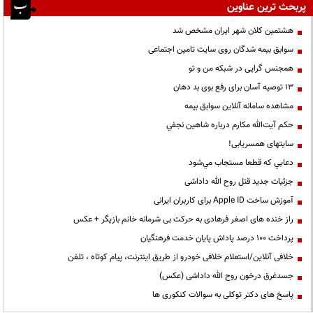
پربحث ترین عناوین
هشتمین کلان شهر ایران مشخص شد
سوابق بیمه شدگان روی سایت تامین اجتماعی
همجنس گرایی در شبکه من و تو
13 توصیه آسان برای رفع بوی بد دهان
مشاهده سامانه آنلاين سوابق بیمه
حكم آيت‌الله مكارم درباره شاهين نجفي
سایتهای همسریابی!
دعايي كه قطعا مستجاب مي‌شود
جزئیات جدید قتل روح الله داداشی
آموزش ساخت Apple ID برای کاربران ایرانی
راز خنده های اصغر فرهادی به حرکت بی شرمانه خانم بازیگر + عکس
پرداخت ۱۰۰ درصد پاداش پایان خدمت فرهنگیان
خلافی آنلاین/استعلام خلافی خودرو از طریق اینترنت، پیام کوتاه ، تلفن
جسدغرق درخون روح الله داداشی (عکس)
پاسخ های دکتر توکلی به سوالات کنکوری ها