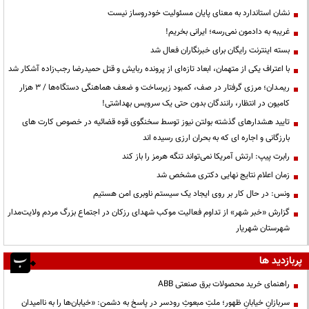
نشان استاندارد به معنای پایان مسئولیت خودروساز نیست
غریبه به دادمون نمی‌رسه؛ ایرانی بخریم!
بسته اینترنت رایگان برای خبرنگاران فعال شد
با اعتراف یکی از متهمان، ابعاد تازه‌ای از پرونده ربایش و قتل حمیدرضا رجب‌زاده آشکار شد
ریمـدان؛ مرزی گرفتار در صف، کمبود زیرساخت و ضعف هماهنگی دستگاه‌ها / ۳ هزار
کامیون در انتظار، رانندگان بدون حتی یک سرویس بهداشتی!
تایید هشدارهای گذشته بولتن نیوز توسط سخنگوی قوه قضائیه در خصوص کارت های
بارزگانی و اجاره ای که به بحران ارزی رسیده اند
رابرت پیپ: ارتش آمریکا نمی‌تواند تنگه هرمز را باز کند
زمان اعلام نتایج نهایی دکتری مشخص شد
ونس: در حال کار بر روی ایجاد یک سیستم ناوبری امن هستیم
گزارش «خبر شهر» از تداوم فعالیت موکب شهدای رزکان در اجتماع بزرگ مردم ولایت‌مدار
شهرستان شهریار
پربازدید ها
راهنمای خرید محصولات برق صنعتی ABB
سربازانِ خیابانِ ظهور؛ ملتِ مبعوثِ رودسر در پاسخ به دشمن: «خیابان‌ها را به ناامیدان