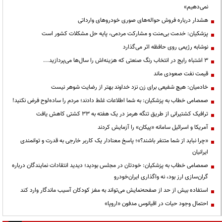
نمی‌دهیم»
هشدار درباره فروش حواله‌های صوری خودروهای وارداتی
پزشکیان: خدمت بی‌منت و مشارکت مردمی، پایه حل مشکلات کشور است
نوشابه رژیمی روی حافظه اثر می‌گذارد
3 اشتباه رایج در انتخاب رنگ صنعتی که هزینه‌اش را سال‌ها می‌پردازید...
قیمت نفت صعودی ماند
خادمیان: هیچ شفیعی برای زن نزد خداوند بهتر از رضایت شوهر نیست
صمصامی خطاب به پزشکیان: به شما اطلاعات غلط دادند؛ مردم را ساده‌لوح فرض نکنید!
ترافیک کشتیرانی از طریق تنگه هرمز در یک هفته به ۳۳ کشتی کاهش یافت
آمریکا و اسرائیل سامانه «پیکان» را آزمایش کردند
«چرا نباید از شما متنفر باشند؟»؛ پاسخ معنادار یک کاربر خارجی به قدرت و توانمندی
ایرانیان
صمصامی خطاب به پزشکیان: خودتان در مجلس بودید؛ دیدید انتقادات نمایندگان درباره
گران‌سازی ارز بود، نه واگذاری ایران‌خودرو
استفاده بیش از حد از صفحه‌نمایش می‌تواند به مغز کودکان آسیب ماندگار وارد کند
احتمال وجود حیات در اقیانوس مدفون «اروپا»