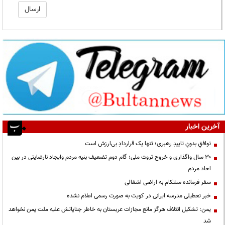
آخرین اخبار
توافقِ بدونِ تاییدِ رهبری؛ تنها یک قراردادِ بی‌ارزش است
۳۰ سال واگذاری و خروج ثروت ملی؛ گام دوم تضعیف بنیه مردم وایجاد نارضایتی در بین
احاد مردم
سفر فرمانده سنتکام به اراضی اشغالی
خبر تعطیلی مدرسه ایرانی در کویت به صورت رسمی اعلام نشده
یمن: تشکیل ائتلاف هرگز مانع مجازات عربستان به خاطر جنایاتش علیه ملت یمن نخواهد
شد