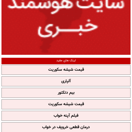
لینک های مفید
قیمت شیشه سکوریت
آلپاری
بیم دتکتور
قیمت شیشه سکوریت
فیلم آپنه خواب
درمان قطعی خروپف در خواب