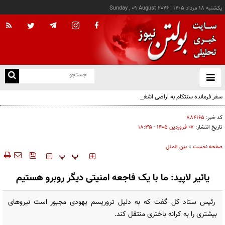
يکشنبه ۱۸ مرداد ۱۴۰۵
|
Sunday , 09 August 2026
از
و
ته
سفر فرمانده سنتکام به اراضی اشغالی
ن
نو
کد خبر:
۸۸۴۱۶۵
تاریخ انتشار:
۰۷ فروردين ۱۴۰۵ - ۱۸:۳۵
صفحه نخست
»
بین الملل
‍‍‍ پ
پ
یائیر لاپید: ما با یک فاجعه امنیتی دیگر روبرو هستیم
رئیس ستاد کل گفت که به دلیل تروریسم یهودی مجبور است نیروهای
بیشتری را به کرانه باختری منتقل کند.