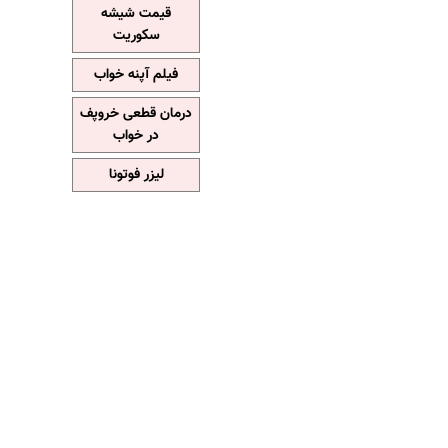
قیمت شیشه
سکوریت
فیلم آپنه خواب
درمان قطعی خروپف
در خواب
لیزر فوتونا