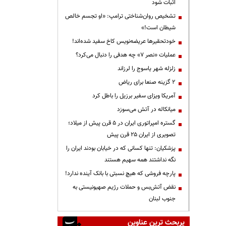
اثبات شود
تشخیص روان‌شناختی ترامپ: «او تجسم خالص
شیطان است!»
خودتحقیرها عریضه‌نویس کاخ سفید شده‌اند!
عملیات «نصر ۷» چه هدفی را دنبال می‌کرد؟
زلزله شهر یاسوج را لرزاند
۲ گزینه صنعا برای ریاض
آمریکا ویزای سفیر برزیل را باطل کرد
میانکاله در آتش می‌سوزد
گستره امپراتوری ایران در ۵ قرن پیش از میلاد؛
تصویری از ایران ۲۵ قرن پیش
پزشکیان: تنها کسانی که در خیابان بودند ایران را
نگه نداشتند همه سهیم هستند
پارچه فروشی که هیچ نسبتی با بانک آینده ندارد!
نقض آتش‌بس و حملات رژیم صهیونیستی به
جنوب لبنان
پربحث ترین عناوین