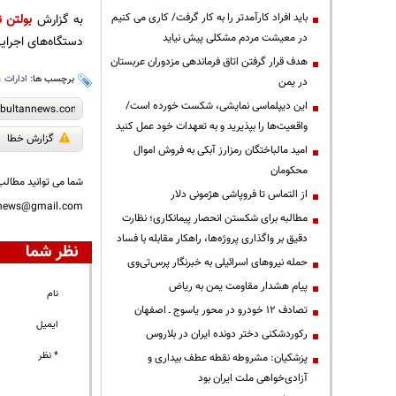
باید افراد کارآمدتر را به کار گرفت/ کاری می کنیم
به گزارش
بولتن ن
در معیشت مردم مشکلی پیش نیاید
دستگاه‌های اجرایی در ایام نو
هدف قرار گرفتن اتاق‌ فرماندهی مزدوران عربستان
برچسب ها:
ادارات
،
در یمن
این دیپلماسی نمایشی، شکست خورده است/
واقعیت‌ها را بپذیرید و به تعهدات خود عمل کنید
گزارش خطا
امید مالباختگان رمزارز آبکی به فروش اموال
محکومان
شما می توانید مطالب 
از التماس تا فروپاشی هژمونی دلار
nnews@gmail.com
مطالبه برای شکستن انحصار پیمانکاری؛ نظارت
دقیق بر واگذاری پروژه‌ها، راهکار مقابله با فساد
نظر شما
حمله نیروهای اسرائیلی به خبرنگار پرس‌تی‌وی
پیام هشدار مقاومت یمن به ریاض
نام
تصادف ۱۲ خودرو در محور یاسوج ـ اصفهان
ایمیل
رکوردشکنی دختر دونده ایران در بلاروس
* نظر
پزشکیان: مشروطه نقطه عطف بیداری و
آزادی‌خواهی ملت ایران بود