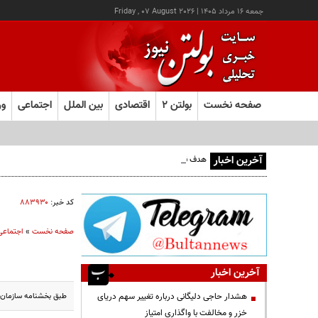
جمعه ۱۶ مرداد ۱۴۰۵
|
Friday , 07 August 2026
صفحه نخست
بولتن ۲
اقتصادی
بین الملل
اجتماعی
ور
آخرین اخبار
هدف قرار گرفتن اتاق‌ فرماندهی مزدوران عربستان در یمن
کد خبر:
۸۸۳۹۳۰
صفحه نخست
»
اجتماعی
آخرین اخبار
طبق بخشنامه سازمان ا
هشدار حاجی دلیگانی درباره تغییر سهم دریای
خزر و مخالفت با واگذاری امتیاز