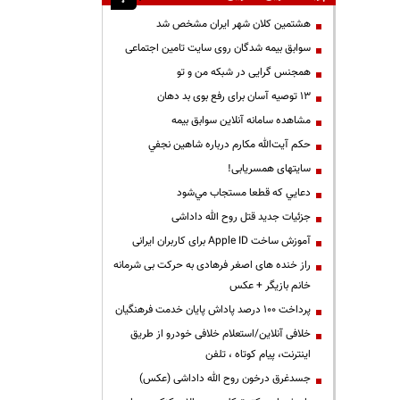
هشتمین کلان شهر ایران مشخص شد
سوابق بیمه شدگان روی سایت تامین اجتماعی
همجنس گرایی در شبکه من و تو
13 توصیه آسان برای رفع بوی بد دهان
مشاهده سامانه آنلاين سوابق بیمه
حكم آيت‌الله مكارم درباره شاهين نجفي
سایتهای همسریابی!
دعايي كه قطعا مستجاب مي‌شود
جزئیات جدید قتل روح الله داداشی
آموزش ساخت Apple ID برای کاربران ایرانی
راز خنده های اصغر فرهادی به حرکت بی شرمانه
خانم بازیگر + عکس
پرداخت ۱۰۰ درصد پاداش پایان خدمت فرهنگیان
خلافی آنلاین/استعلام خلافی خودرو از طریق
اینترنت، پیام کوتاه ، تلفن
جسدغرق درخون روح الله داداشی (عکس)