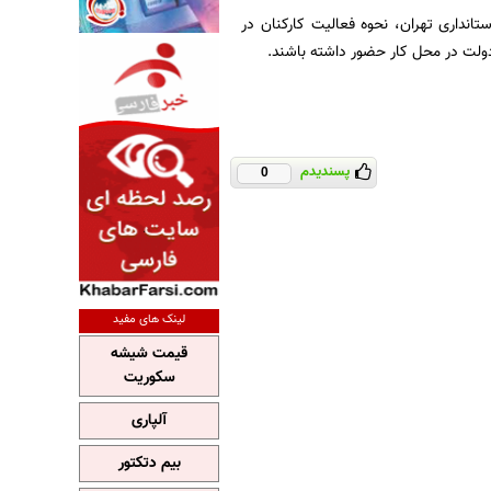
انداری تهران، نحوه فعالیت کارکنان در
پسندیدم
0
لینک های مفید
قیمت شیشه
سکوریت
آلپاری
بیم دتکتور