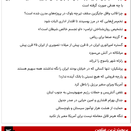
با چه هدفی صورت گرفته است
چرا قالب وافل جایگزین سقف تیرچه بلوک در پروژه‌های مدرن شده است؟
تخم‌مرغ‌هایی که در مرز پوسیدند تا اقتدار اداری اثبات شود
تشخیص روان‌شناختی ترامپ: «او تجسم خالص شیطان است!»
۲ گزینه صنعا برای ریاض
گستره امپراتوری ایران در ۵ قرن پیش از میلاد؛ تصویری از ایران ۲۵ قرن پیش
میانکاله در آتش می‌سوزد
زلزله شهر یاسوج را لرزاند
پزشکیان: تنها کسانی که در خیابان بودند ایران را نگه نداشتند همه سهیم هستند
پارچه فروشی که هیچ نسبتی با بانک آینده ندارد!
آمریکا ویزای سفیر برزیل را باطل کرد
نقض آتش‌بس و حملات رژیم صهیونیستی به جنوب لبنان
جدال بهرام افشاری و امین حیایی در صدر جدول
حمایت از هشت هزار نوآموز سیستان و بلوچستانی
تنگه هرمز قابل معامله نیست برای آمریکا معبر باز نکنید
پربحث ترین عناوین