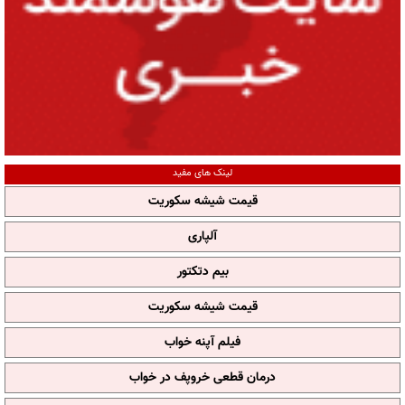
لینک های مفید
قیمت شیشه سکوریت
آلپاری
بیم دتکتور
قیمت شیشه سکوریت
فیلم آپنه خواب
درمان قطعی خروپف در خواب