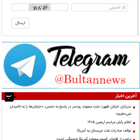
آخرین اخبار
سربازانِ خیابانِ ظهور؛ ملتِ مبعوثِ رودسر در پاسخ به دشمن: «خیابان‌ها را به ناامیدان
نمی‌دهیم»
اعلام پایان مراسم اربعین ۱۴۰۵
توقف صادرات نفت عربستان به آمریکا
ترامپ از افشای کمبود مهمات آمریکا خشمگین است