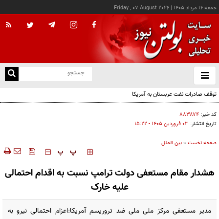
جمعه ۱۶ مرداد ۱۴۰۵
|
Friday , 07 August 2026
از
و
ته
توقف صادرات نفت عربستان به آمریکا
ن
نو
کد خبر:
۸۸۳۸۷۴
تاریخ انتشار:
۰۳ فروردين ۱۴۰۵ - ۱۵:۲۲
صفحه نخست
»
بین الملل
‍‍‍ پ
پ
هشدار مقام مستعفی دولت ترامپ نسبت به اقدام احتمالی
علیه خارک
مدیر مستعفی مرکز ملی ملی ضد تروریسم آمریکا:اعزام احتمالی نیرو به