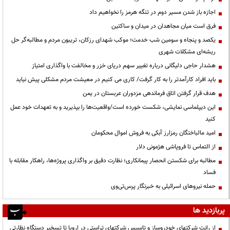
اجازه باز شدن مسیر دوم در تنگه هرمز را نخواهیم داد
فرق است میان مجاهدان در میدان و ساکتین
یکصد و پنجاه و سومین شب خدمت؛ موکب شهدای رزکان، تریبون مردم و مطالبه‌گر حل
ریشه‌ای مشکلات شهری
هشدار حاجی دلیگانی درباره تغییر سهم دریای خزر و مخالفت با واگذاری امتیاز
باید افراد کارآمدتر را به کار گرفت/ کاری می کنیم در معیشت مردم مشکلی پیش نیاید
هدف قرار گرفتن اتاق‌ فرماندهی مزدوران عربستان در یمن
این دیپلماسی نمایشی، شکست خورده است/واقعیت‌ها را بپذیرید و به تعهدات خود عمل
کنید
امید مالباختگان رمزارز آبکی به فروش اموال محکومان
از التماس تا فروپاشی هژمونی دلار
مطالبه برای شکستن انحصار پیمانکاری؛ نظارت دقیق بر واگذاری پروژه‌ها، راهکار مقابله با
فساد
حمله نیروهای اسرائیلی به خبرنگار پرس‌تی‌وی
پربازدید ها
از رانت‌ شرکتهای خودروساز و تاسیس شرکتهای تراستی در اروپا تا تسخیر دستگاه نظارتی