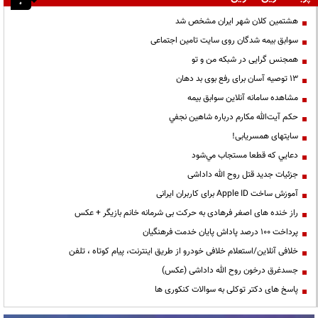
هشتمین کلان شهر ایران مشخص شد
سوابق بیمه شدگان روی سایت تامین اجتماعی
همجنس گرایی در شبکه من و تو
13 توصیه آسان برای رفع بوی بد دهان
مشاهده سامانه آنلاين سوابق بیمه
حكم آيت‌الله مكارم درباره شاهين نجفي
سایتهای همسریابی!
دعايي كه قطعا مستجاب مي‌شود
جزئیات جدید قتل روح الله داداشی
آموزش ساخت Apple ID برای کاربران ایرانی
راز خنده های اصغر فرهادی به حرکت بی شرمانه خانم بازیگر + عکس
پرداخت ۱۰۰ درصد پاداش پایان خدمت فرهنگیان
خلافی آنلاین/استعلام خلافی خودرو از طریق اینترنت، پیام کوتاه ، تلفن
جسدغرق درخون روح الله داداشی (عکس)
پاسخ های دکتر توکلی به سوالات کنکوری ها