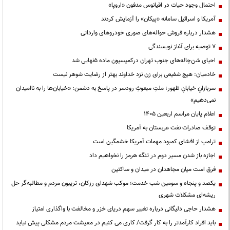
احتمال وجود حیات در اقیانوس مدفون «اروپا»
آمریکا و اسرائیل سامانه «پیکان» را آزمایش کردند
هشدار درباره فروش حواله‌های صوری خودروهای وارداتی
۷ توصیه برای آغاز نویسندگی
احیای شن‌چاله‌های جنوب تهران درکمیسیون ماده ۵نهایی شد
خادمیان: هیچ شفیعی برای زن نزد خداوند بهتر از رضایت شوهر نیست
سربازانِ خیابانِ ظهور؛ ملتِ مبعوثِ رودسر در پاسخ به دشمن: «خیابان‌ها را به ناامیدان
نمی‌دهیم»
اعلام پایان مراسم اربعین ۱۴۰۵
توقف صادرات نفت عربستان به آمریکا
ترامپ از افشای کمبود مهمات آمریکا خشمگین است
اجازه باز شدن مسیر دوم در تنگه هرمز را نخواهیم داد
فرق است میان مجاهدان در میدان و ساکتین
یکصد و پنجاه و سومین شب خدمت؛ موکب شهدای رزکان، تریبون مردم و مطالبه‌گر حل
ریشه‌ای مشکلات شهری
هشدار حاجی دلیگانی درباره تغییر سهم دریای خزر و مخالفت با واگذاری امتیاز
باید افراد کارآمدتر را به کار گرفت/ کاری می کنیم در معیشت مردم مشکلی پیش نیاید