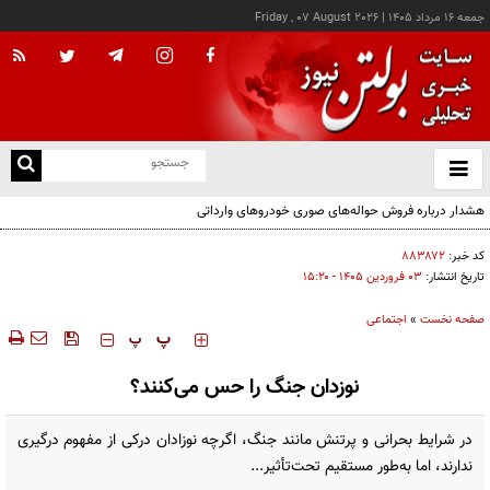
جمعه ۱۶ مرداد ۱۴۰۵
|
Friday , 07 August 2026
از
و
ته
هشدار درباره فروش حواله‌های صوری خودروهای وارداتی
ن
نو
کد خبر:
۸۸۳۸۷۲
تاریخ انتشار:
۰۳ فروردين ۱۴۰۵ - ۱۵:۲۰
صفحه نخست
»
اجتماعی
‍‍‍ پ
پ
نوزدان جنگ را حس می‌کنند؟
در شرایط بحرانی و پرتنش مانند جنگ، اگرچه نوزادان درکی از مفهوم درگیری
ندارند، اما به‌طور مستقیم تحت‌تأثیر...