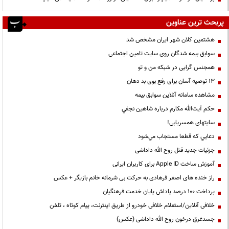
پربحث ترین عناوین
هشتمین کلان شهر ایران مشخص شد
سوابق بیمه شدگان روی سایت تامین اجتماعی
همجنس گرایی در شبکه من و تو
13 توصیه آسان برای رفع بوی بد دهان
مشاهده سامانه آنلاين سوابق بیمه
حكم آيت‌الله مكارم درباره شاهين نجفي
سایتهای همسریابی!
دعايي كه قطعا مستجاب مي‌شود
جزئیات جدید قتل روح الله داداشی
آموزش ساخت Apple ID برای کاربران ایرانی
راز خنده های اصغر فرهادی به حرکت بی شرمانه خانم بازیگر + عکس
پرداخت ۱۰۰ درصد پاداش پایان خدمت فرهنگیان
خلافی آنلاین/استعلام خلافی خودرو از طریق اینترنت، پیام کوتاه ، تلفن
جسدغرق درخون روح الله داداشی (عکس)