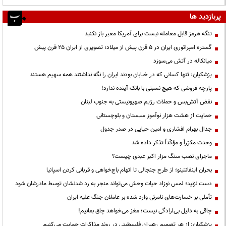
پربازدید ها
تنگه هرمز قابل معامله نیست برای آمریکا معبر باز نکنید
گستره امپراتوری ایران در ۵ قرن پیش از میلاد؛ تصویری از ایران ۲۵ قرن پیش
میانکاله در آتش می‌سوزد
پزشکیان: تنها کسانی که در خیابان بودند ایران را نگه نداشتند همه سهیم هستند
پارچه فروشی که هیچ نسبتی با بانک آینده ندارد!
نقض آتش‌بس و حملات رژیم صهیونیستی به جنوب لبنان
حمایت از هشت هزار نوآموز سیستان و بلوچستانی
جدال بهرام افشاری و امین حیایی در صدر جدول
وحدت مکرّراً و مؤکّداً تذکر داده شد
ماجرای نصب سنگ مزار اکبر عبدی چیست؟
بحران اینفانتینو؛ از طرح جنجالی تا اتهام باج‌خواهی و قربانی کردن اسپانیا
دست نزنید؛ لمس نوزاد حیات وحش می‌تواند منجر به رد شدنشان توسط مادرشان شود
تأملی بر خسارت‌های نامرئی وارد شده بر عاملان جنگ علیه ایران
چاقی به دلیل بی‌ارادگی نیست؛ مغز می‌خواهد چاق بمانیم!
پزشکیان: از هر تصمیم رهبران فلسطینی در روند مذاکرات حمایت می‌کنیم