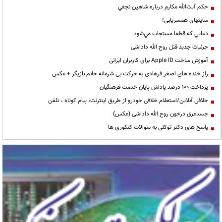
حكم آيت‌الله مكارم درباره شاهين نجفي
سایتهای همسریابی!
دعايي كه قطعا مستجاب مي‌شود
جزئیات جدید قتل روح الله داداشی
آموزش ساخت Apple ID برای کاربران ایرانی
راز خنده های اصغر فرهادی به حرکت بی شرمانه خانم بازیگر + عکس
پرداخت ۱۰۰ درصد پاداش پایان خدمت فرهنگیان
خلافی آنلاین/استعلام خلافی خودرو از طریق اینترنت، پیام کوتاه ، تلفن
جسدغرق درخون روح الله داداشی (عکس)
پاسخ های دکتر توکلی به سوالات کنکوری ها