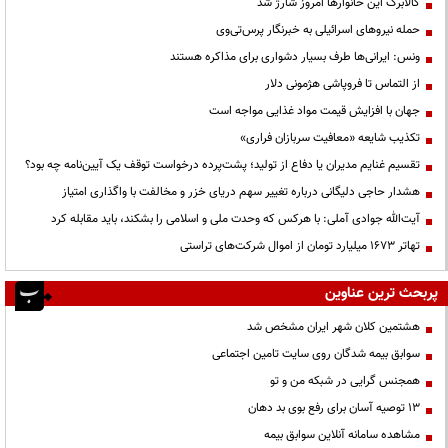
کالابرگ این خانوارها امروز شارژ شد
حمله نیروهای اسرائیلی به خبرنگار پرس‌تی‌وی
ونس: ایرانی‌ها طرف بسیار دشواری برای مذاکره هستند
از التماس تا فروپاشی هژمونی دلار
جهان با افزایش قیمت مواد غذایی مواجه است
تکذیب شایعه «معافیت سربازان فراری»
تقسیم غنایم مدیران یا دفاع از تولید؛ پشت‌پرده درخواست توقف یک آیین‌نامه چه بود؟
هشدار حاجی دلیگانی درباره تغییر سهم دریای خزر و مخالفت با واگذاری امتیاز
آیت‌الله جوادی آملی: با هرکس که وحدت ملی و اسلامی را بشکند، باید مقابله کرد
تهاتر ۱۶۷۳ میلیارد تومان از اموال شرکت‌های تراستی
پربحث ترین عناوین
هشتمین کلان شهر ایران مشخص شد
سوابق بیمه شدگان روی سایت تامین اجتماعی
همجنس گرایی در شبکه من و تو
13 توصیه آسان برای رفع بوی بد دهان
مشاهده سامانه آنلاين سوابق بیمه