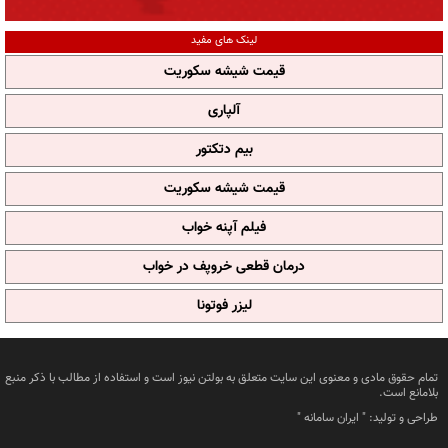
لینک های مفید
قیمت شیشه سکوریت
آلپاری
بیم دتکتور
قیمت شیشه سکوریت
فیلم آپنه خواب
درمان قطعی خروپف در خواب
لیزر فوتونا
تمام حقوق مادی و معنوی این سایت متعلق به بولتن نیوز است و استفاده از مطالب با ذکر منبع
بلامانع است.
طراحی و تولید: "
ایران سامانه
"