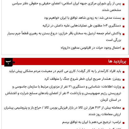
پس از رأی شورای مرکزی جبهه ایران اسلامی؛ اعضای حقیقی و حقوقی دفتر سیاسی
مشخص شدند
بسنت مدعی شد: به زودی شاهد توافق با ایران خواهیم بود
دستگیری ۱۰۴ مظنون طی عملیات‌هایی علیه داعش در ترکیه
واکنش امام جمعه اردبیل به سخنان باقر خرازی: دروغ بستن به رهبری قطعاً جرم بسیار
بزرگی است
احتمال وجود حیات در اقیانوس مدفون «اروپا»
پربازدید ها
باید افراد کارآمدتر را به کار گرفت/ کاری می کنیم در معیشت مردم مشکلی پیش نیاید
رویترز: هشدار صریح ایران خطر شروع جنگ را متوقف کرد
وزارت اطلاعات: شناسایی و دستگیری ۲۱ نفر از مزدوران مرتبط با سازمان جاسوسی و
تروریستی رژیم صهیونیستی و بازداشت ۴ نفر از اعضای باندهای مسلح شرارت و اغتشاش
در استان کرمان
معامله بیش از ۴۱۳ هزار تن کالا در بازار فیزیکی بورس کالا / حراج باز و پتروشیمی پیشران
ارزش معاملات روز شدند
ترامپ: ترجیح می‌دهم با ایران به توافق برسم