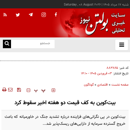
شنبه ۱۷ مرداد ۱۴۰۵
|
Saturday , 08 August 2026
از
و
ته
کالابرگ این خانوارها امروز شارژ شد
ن
نو
کد خبر:
۸۸۳۸۶۵
تاریخ انتشار:
۰۳ فروردين ۱۴۰۵ - ۱۴:۱۰
صفحه نخست
»
اقتصادی
»
گوناگون
‍‍‍ پ
پ
بیت‌کوین به کف قیمت دو هفته اخیر سقوط کرد
بیت‌کوین در پی نگرانی‌های فزاینده درباره تشدید جنگ در خاورمیانه که باعث
خروج گسترده سرمایه از دارایی‌های ریسک‌پذیر شد...