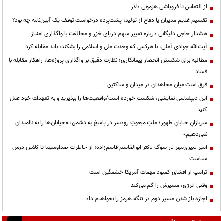
از التماس تا فروپاشی هژمونی دلار
تقسیم غنایم مدیران یا دفاع از تولید؛ پشت‌پرده درخواست توقف یک آیین‌نامه چه بود؟
هشدار حاجی دلیگانی درباره تغییر سهم دریای خزر و مخالفت با واگذاری امتیاز
آیت‌الله جوادی آملی: با هرکس که وحدت ملی و اسلامی را بشکند، باید مقابله کرد
مطالبه برای شکستن انحصار پیمانکاری؛ نظارت دقیق بر واگذاری پروژه‌ها، راهکار مقابله با
فساد
فرق است میان مجاهدان در میدان و ساکتین
این دیپلماسی نمایشی، شکست خورده است/واقعیت‌ها را بپذیرید و به تعهدات خود عمل
کنید
سربازانِ خیابانِ ظهور؛ ملتِ مبعوثِ رودسر در پاسخ به دشمن: «خیابان‌ها را به ناامیدان
نمی‌دهیم»
امیر دبیری‌مهر در سوگ دکتر ابوالقاسم قاسم‌زاده؛ از خاطرات صداوسیما تا کلاس درس
سیاست
ترامپ از افشای کمبود مهمات آمریکا خشمگین است
وقتی انرژی، مسیرش را گم می‌کند
اجازه باز شدن مسیر دوم در تنگه هرمز را نخواهیم داد