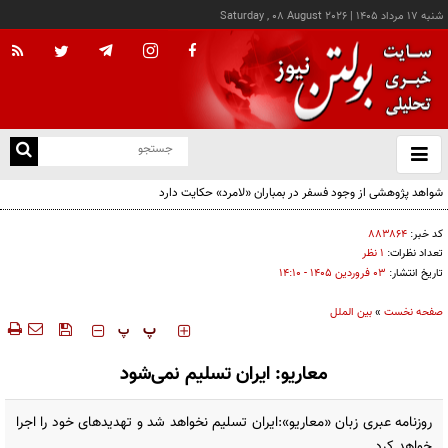
شنبه ۱۷ مرداد ۱۴۰۵
|
Saturday , 08 August 2026
از
و
ته
ن
نو
کد خبر:
۸۸۳۸۶۴
تعداد نظرات:
۱ نظر
تاریخ انتشار:
۰۳ فروردين ۱۴۰۵ - ۱۴:۱۰
صفحه نخست
»
بین الملل
‍‍‍ پ
پ
معاریو: ایران تسلیم نمی‌شود
روزنامه عبری زبان «معاریو»:ایران تسلیم نخواهد شد و تهدیدهای خود را اجرا
خواهد کرد.