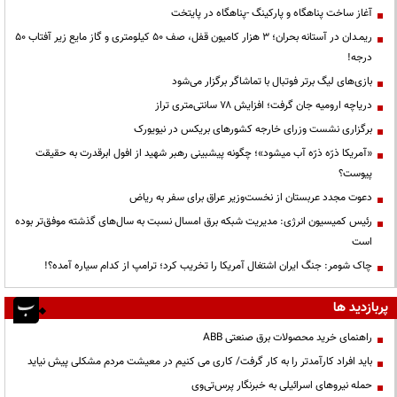
آغاز ساخت پناهگاه و پارکینگ -پناهگاه در پایتخت
ریمـدان در آستانه بحران؛ ۳ هزار کامیون قفل، صف ۵۰ کیلومتری و گاز مایع زیر آفتاب ۵۰
درجه!
بازی‌های لیگ برتر فوتبال با تماشاگر برگزار می‌شود
دریاچه ارومیه جان گرفت؛ افزایش ۷۸ سانتی‌متری تراز
برگزاری نشست وزرای خارجه کشورهای بریکس در نیویورک
«آمریکا ذرّه ذرّه آب میشود»؛ چگونه پیشبینی رهبر شهید از افول ابرقدرت به حقیقت
پیوست؟
دعوت مجدد عربستان از نخست‌وزیر عراق برای سفر به ریاض
رئیس کمیسیون انرژی: مدیریت شبکه برق امسال نسبت به سال‌های گذشته موفق‌تر بوده
است
چاک شومر: جنگ ایران اشتغال آمریکا را تخریب کرد؛ ترامپ از کدام سیاره آمده؟!
پربازدید ها
راهنمای خرید محصولات برق صنعتی ABB
باید افراد کارآمدتر را به کار گرفت/ کاری می کنیم در معیشت مردم مشکلی پیش نیاید
حمله نیروهای اسرائیلی به خبرنگار پرس‌تی‌وی