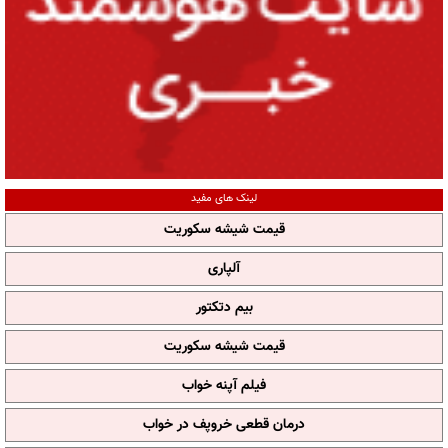
لینک های مفید
قیمت شیشه سکوریت
آلپاری
بیم دتکتور
قیمت شیشه سکوریت
فیلم آپنه خواب
درمان قطعی خروپف در خواب