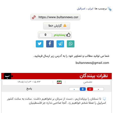
برچسب ها:
ایران
،
اسرائیل
گزارش خطا
پسندیدم
0
شما می توانید مطالب و تصاویر خود را به آدرس زیر ارسال فرمایید.
bultannews@gmail.com
نظرات بینندگان
انتشار یافته:
۱
ناشناس
|
|
۱۵:۴۳ - ۱۴۰۵/۰۱/۰۳
در انتظار بررسی:
پاسخ
0
0
غیر قابل انتشار:
تا نسلتان را برنیاندازیم ، دست از سرتان بر نخواهیم داشت .سانت به سانت کشور
اسراییل را عمقا شخم خواهیم زد. آنجا صاحبی نداره جز فلسطینیان