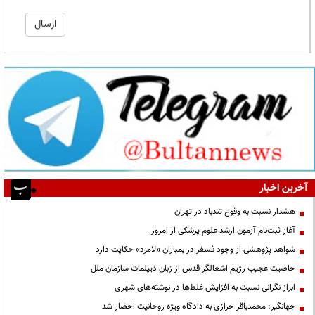
آخرین اخبار
هشدار نسبت به وقوع تندباد در تهران
آغاز ثبت‌نام آزمون ارشد علوم پزشکی از امروز
شواهد پژوهشی از وجود فسفر در بمباران «لامرد» حکایت دارد
خاصیت عجیب رژیم اشغالگر قدس از زبان دیپلمات سازمان ملل
ابراز نگرانی نسبت به افزایش غلط‌ها در نوشته‌های شهری
جهانگیر: محمدباقر خرازی به دادگاه ویژه روحانیت احضار شد