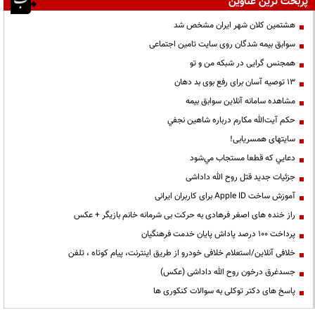
پربحث ترین عناوین
هشتمین کلان شهر ایران مشخص شد
سوابق بیمه شدگان روی سایت تامین اجتماعی
همجنس گرایی در شبکه من و تو
13 توصیه آسان برای رفع بوی بد دهان
مشاهده سامانه آنلاين سوابق بیمه
حكم آيت‌الله مكارم درباره شاهين نجفي
سایتهای همسریابی!
دعايي كه قطعا مستجاب مي‌شود
جزئیات جدید قتل روح الله داداشی
آموزش ساخت Apple ID برای کاربران ایرانی
راز خنده های اصغر فرهادی به حرکت بی شرمانه خانم بازیگر + عکس
پرداخت ۱۰۰ درصد پاداش پایان خدمت فرهنگیان
خلافی آنلاین/استعلام خلافی خودرو از طریق اینترنت، پیام کوتاه ، تلفن
جسدغرق درخون روح الله داداشی (عکس)
پاسخ های دکتر توکلی به سوالات کنکوری ها