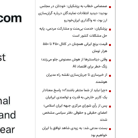
صمصامی خطاب به پزشکیان: خودتان در مجلس
بودید؛ دیدید انتقادات نمایندگان درباره گران‌سازی
ارز بود، نه واگذاری ایران‌خودرو
پزشکیان: خدمت بی‌منت و مشارکت مردمی، پایه
حل مشکلات کشور است
قیمت‌ برنج ایرانی همچنان در کانال ۴۵۰ تا ۵۵۰
هزار تومان
وقتی دیتاسنترها از هوش مصنوعی جلو می‌زنند؛
زنگ خطر برای اقتصاد AI
از خبرسازی تا جریان‌سازی نقشه راه مدیران
هوشمند
«چرا نباید از شما متنفر باشند؟»؛ پاسخ معنادار
یک کاربر خارجی به قدرت و توانمندی ایرانیان
پس از رأی شورای مرکزی جبهه ایران اسلامی؛
اعضای حقیقی و حقوقی دفتر سیاسی مشخص
شدند
بسنت مدعی شد: به زودی شاهد توافق با ایران
خواهیم بود