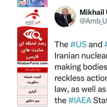
لینک های مفید
قیمت شیشه
سکوریت
آلپاری
بیم دتکتور