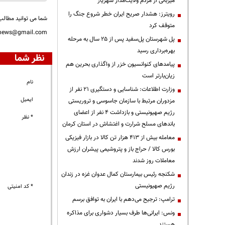
میزبانی از مردم ولایت‌مدار شهریار
رویترز: هشدار صریح ایران خطر شروع جنگ را
شما می توانید مطالب 
متوقف کرد
nnews@gmail.com
پل شهرستان پل‌سفید پس از ۲۵ سال به مرحله
بهره‌برداری رسید
نظر شما
پیامدهای کنوانسیون خزر از واگذاری بحرین هم
زیان‌بارتر است
نام
وزارت اطلاعات: شناسایی و دستگیری ۲۱ نفر از
ایمیل
مزدوران مرتبط با سازمان جاسوسی و تروریستی
رژیم صهیونیستی و بازداشت ۴ نفر از اعضای
* نظر
باندهای مسلح شرارت و اغتشاش در استان کرمان
معامله بیش از ۴۱۳ هزار تن کالا در بازار فیزیکی
بورس کالا / حراج باز و پتروشیمی پیشران ارزش
معاملات روز شدند
شکنجه رئیس بیمارستان کمال عدوان غزه در زندان
رژیم صهیونیستی
* کد امنیتی
ترامپ: ترجیح می‌دهم با ایران به توافق برسم
ونس: ایرانی‌ها طرف بسیار دشواری برای مذاکره
هستند