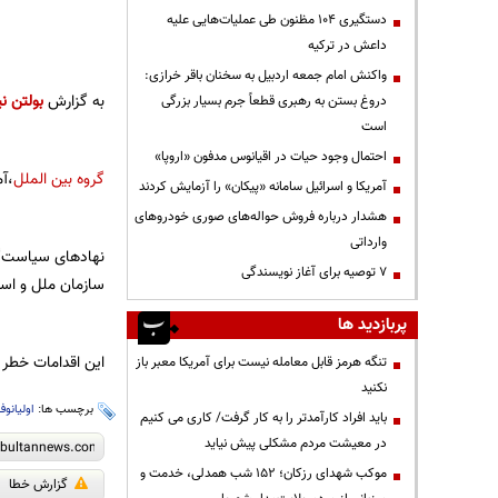
دستگیری ۱۰۴ مظنون طی عملیات‌هایی علیه
داعش در ترکیه
واکنش امام جمعه اردبیل به سخنان باقر خرازی:
به گزارش
بولتن نی
دروغ بستن به رهبری قطعاً جرم بسیار بزرگی
است
احتمال وجود حیات در اقیانوس مدفون «اروپا»
گروه بین الملل
،آم
آمریکا و اسرائیل سامانه «پیکان» را آزمایش کردند
هشدار درباره فروش حواله‌های صوری خودروهای
وارداتی
نهادهای سیاست‌گذ
۷ توصیه برای آغاز نویسندگی
سازمان ملل و اس
پربازدید ها
این اقدامات خطر ا
تنگه هرمز قابل معامله نیست برای آمریکا معبر باز
نکنید
برچسب ها:
اولیانوف
باید افراد کارآمدتر را به کار گرفت/ کاری می کنیم
در معیشت مردم مشکلی پیش نیاید
موکب شهدای رزکان؛ ۱۵۲ شب همدلی، خدمت و
گزارش خطا