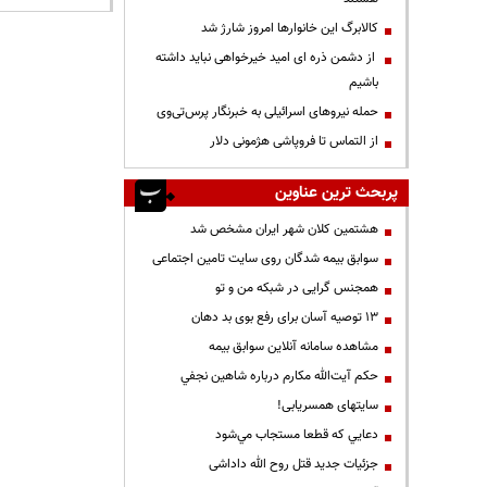
کالابرگ این خانوارها امروز شارژ شد
از دشمن ذره ای امید خیرخواهی نباید داشته
باشیم
حمله نیروهای اسرائیلی به خبرنگار پرس‌تی‌وی
از التماس تا فروپاشی هژمونی دلار
پربحث ترین عناوین
هشتمین کلان شهر ایران مشخص شد
سوابق بیمه شدگان روی سایت تامین اجتماعی
همجنس گرایی در شبکه من و تو
13 توصیه آسان برای رفع بوی بد دهان
مشاهده سامانه آنلاين سوابق بیمه
حكم آيت‌الله مكارم درباره شاهين نجفي
سایتهای همسریابی!
دعايي كه قطعا مستجاب مي‌شود
جزئیات جدید قتل روح الله داداشی