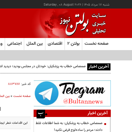
شنبه ۱۷ مرداد ۱۴۰۵
|
Saturday , 08 August 2026
صفحه نخست
بولتن ۲
اقتصادی
بین الملل
اجتماعی
ور
آخرین اخبار
صمصامی خطاب به پزشکیان: خودتان در مجلس بودید؛ دیدید انتقادا
کد خبر:
۸۸۳۷۸۷
صفحه نخست
»
بین المل
ا
آخرین اخبار
این اقدامات خطر ایجاد
صمصامی خطاب به پزشکیان: به شما اطلاعات غلط
دادند؛ مردم را ساده‌لوح فرض نکنید!