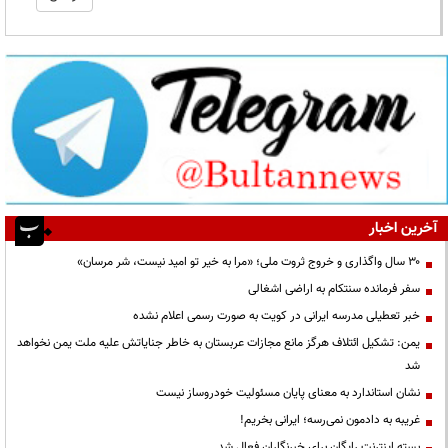
آخرین اخبار
۳۰ سال واگذاری و خروج ثروت ملی؛ «مرا به خیر تو امید نیست، شر مرسان»
سفر فرمانده سنتکام به اراضی اشغالی
خبر تعطیلی مدرسه ایرانی در کویت به صورت رسمی اعلام نشده
یمن: تشکیل ائتلاف هرگز مانع مجازات عربستان به خاطر جنایاتش علیه ملت یمن نخواهد
شد
نشان استاندارد به معنای پایان مسئولیت خودروساز نیست
غریبه به دادمون نمی‌رسه؛ ایرانی بخریم!
بسته اینترنت رایگان برای خبرنگاران فعال شد