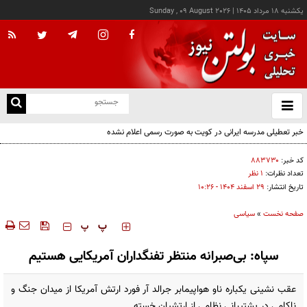
يکشنبه ۱۸ مرداد ۱۴۰۵
|
Sunday , 09 August 2026
از
و
ته
خبر تعطیلی مدرسه ایرانی در کویت به صورت رسمی اعلام نشده
ن
نو
کد خبر:
۸۸۳۷۳۰
تعداد نظرات:
۱ نظر
تاریخ انتشار:
۲۹ اسفند ۱۴۰۴ - ۱۰:۲۶
صفحه نخست
»
سیاسی
‍‍‍ پ
پ
سپاه: بی‌صبرانه منتظر تفنگداران آمریکایی هستیم
عقب نشینی یکباره ناو هواپیمابر جرالد آر فورد ارتش آمریکا از میدان جنگ و
ناکامی در پشتیبانی نظامی از ارتشیان خسته...