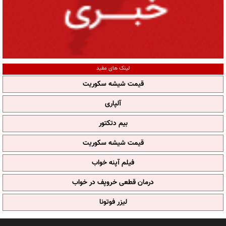
لینک های مفید
قیمت شیشه سکوریت
آلپاری
بیم دتکتور
قیمت شیشه سکوریت
فیلم آپنه خواب
درمان قطعی خروپف در خواب
لیزر فوتونا