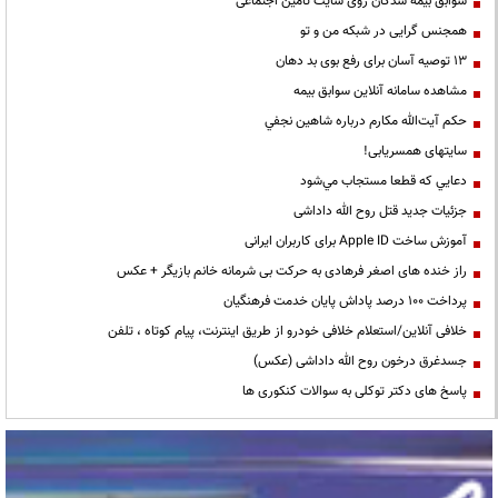
سوابق بیمه شدگان روی سایت تامین اجتماعی
همجنس گرایی در شبکه من و تو
13 توصیه آسان برای رفع بوی بد دهان
مشاهده سامانه آنلاين سوابق بیمه
حكم آيت‌الله مكارم درباره شاهين نجفي
سایتهای همسریابی!
دعايي كه قطعا مستجاب مي‌شود
جزئیات جدید قتل روح الله داداشی
آموزش ساخت Apple ID برای کاربران ایرانی
راز خنده های اصغر فرهادی به حرکت بی شرمانه خانم بازیگر + عکس
پرداخت ۱۰۰ درصد پاداش پایان خدمت فرهنگیان
خلافی آنلاین/استعلام خلافی خودرو از طریق اینترنت، پیام کوتاه ، تلفن
جسدغرق درخون روح الله داداشی (عکس)
پاسخ های دکتر توکلی به سوالات کنکوری ها