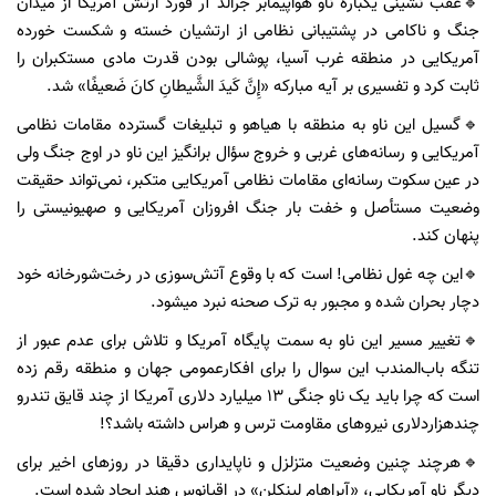
🔹عقب نشینی یکباره ناو هواپیمابر جرالد آر فورد ارتش آمریکا از میدان
جنگ و ناکامی در پشتیبانی نظامی از ارتشیان خسته و شکست خورده
آمریکایی در منطقه غرب آسیا، پوشالی بودن قدرت مادی مستکبران را
ثابت کرد و تفسیری بر آیه مبارکه «إِنَّ کَیدَ الشَّیطانِ کانَ ضَعیفًا» شد.
🔹گسیل این ناو به منطقه با هیاهو و تبلیغات گسترده مقامات نظامی
آمریکایی و رسانه‌های غربی و خروج سؤال برانگیز این ناو در اوج جنگ ولی
در عین سکوت رسانه‌ای مقامات نظامی آمریکایی متکبر، نمی‌تواند حقیقت
وضعیت مستأصل و خفت بار جنگ افروزان آمریکایی و صهیونیستی را
پنهان کند.
🔹این چه غول نظامی! است که با وقوع آتش‌سوزی در رخت‌شورخانه خود
دچار بحران شده و مجبور به ترک صحنه نبرد میشود.
🔹تغییر مسیر این ناو به سمت پایگاه آمریکا و تلاش برای عدم عبور از
تنگه باب‌المندب این سوال را برای افکارعمومی جهان و منطقه رقم زده
است که چرا باید یک ناو جنگی ۱۳ میلیارد دلاری آمریکا از چند قایق تندرو
چندهزاردلاری نیروهای مقاومت ترس و هراس داشته باشد؟!
🔹هرچند چنین وضعیت متزلزل و ناپایداری دقیقا در روزهای اخیر برای
دیگر ناو آمریکایی، «آبراهام لینکلن» در اقیانوس هند ایجاد شده است.