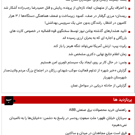
با اعتراف یکی از متهمان، ابعاد تازه‌ای از پرونده ربایش و قتل حمیدرضا رجب‌زاده آشکار شد
ریمـدان؛ مرزی گرفتار در صف، کمبود زیرساخت و ضعف هماهنگی دستگاه‌ها / ۳ هزار
کامیون در انتظار، رانندگان بدون حتی یک سرویس بهداشتی!
تایید هشدارهای گذشته بولتن نیوز توسط سخنگوی قوه قضائیه در خصوص کارت های
بارزگانی و اجاره ای که به بحران ارزی رسیده اند
رابرت پیپ: ارتش آمریکا نمی‌تواند تنگه هرمز را باز کند
زمان اعلام نتایج نهایی دکتری مشخص شد
ونس: در حال کار بر روی ایجاد یک سیستم ناوبری امن هستیم
گزارش «خبر شهر» از تداوم فعالیت موکب شهدای رزکان در اجتماع بزرگ مردم ولایت‌مدار
شهرستان شهریار
گزارشی از حادثه دریایی در سواحل عمان
پربازدید ها
راهنمای خرید محصولات برق صنعتی ABB
سربازانِ خیابانِ ظهور؛ ملتِ مبعوثِ رودسر در پاسخ به دشمن: «خیابان‌ها را به ناامیدان
نمی‌دهیم»
فرق است میان مجاهدان در میدان و ساکتین