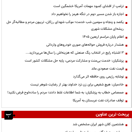
ترامپ از افشای کمبود مهمات آمریکا خشمگین است
اجازه باز شدن مسیر دوم در تنگه هرمز را نخواهیم داد
یکصد و پنجاه و سومین شب خدمت؛ موکب شهدای رزکان، تریبون مردم و مطالبه‌گر حل
ریشه‌ای مشکلات شهری
اعلام پایان مراسم اربعین ۱۴۰۵
هشدار درباره فروش حواله‌های صوری خودروهای وارداتی
3 اشتباه رایج در انتخاب رنگ صنعتی که هزینه‌اش را سال‌ها می‌پردازید...
پزشکیان: خدمت بی‌منت و مشارکت مردمی، پایه حل مشکلات کشور است
قیمت نفت صعودی ماند
نوشابه رژیمی روی حافظه اثر می‌گذارد
خادمیان: هیچ شفیعی برای زن نزد خداوند بهتر از رضایت شوهر نیست
صمصامی خطاب به پزشکیان: به شما اطلاعات غلط دادند؛ مردم را ساده‌لوح فرض نکنید!
توقف صادرات نفت عربستان به آمریکا
پربحث ترین عناوین
هشتمین کلان شهر ایران مشخص شد