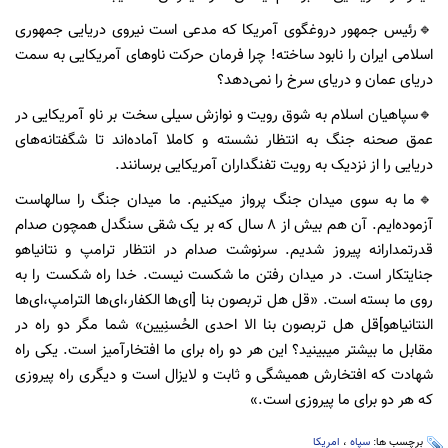
🔹رئیس جمهور دروغگوی آمریکا که مدعی است نیروی دریایی جمهوری
اسلامی ایران را نابود ساخته! چرا فرمان حرکت ناوهای آمریکایی به سمت
دریای عمان و دریای سرخ را نمی‌دهد؟
🔹سپاهیان اسلام به شوق رویت و نوازش سیلی سخت بر ناو آمریکایی در
عمق صحنه جنگ به انتظار نشسته و کاملا آماده‌اند تا شگفتانه‌های
دریایی را از نزدیک به رویت تفنگداران آمریکایی برسانند.
🔹ما به سوی میدان جنگ پرواز میکنیم. ما میدان جنگ را سالهاست
آزموده‌ایم. آن هم بیش از ۸ سال که بر یک شقی سنگدل همچون صدام
قدرتمدارانه پیروز شدیم. سرنوشت صدام در انتظار ترامپ و نتانیاهو
جنایتکار است. در میدان رفتن ما شکست نیست. خدا راه شکست را به
روی ما بسته است. «قل هل تربصون بنا [ای‌ها الکفار،‌ای‌ها الترامپ،‌ای‌ها
النتانیاهو]قل هل تربصون بنا الا احدی الحُسنِیین» شما مگر دو راه در
مقابل ما بیشتر میبینید؟ این هر دو راه برای ما افتخارآمیز است. یکی راه
شهادت که افتخارش همیشگی و ثابت و لایزال است و دیگری راه پیروزی
که هر دو برای ما پیروزی است.»
برچسب ها:
سپاه
،
امریکا