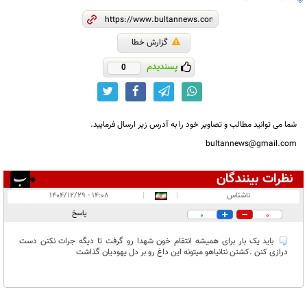
گزارش خطا
پسندیدم
0
شما می توانید مطالب و تصاویر خود را به آدرس زیر ارسال فرمایید.
bultannews@gmail.com
نظرات بینندگان
انتشار یافته:
۱
ناشناس
|
|
۱۴:۰۸ - ۱۴۰۴/۱۲/۲۹
در انتظار بررسی:
پاسخ
0
0
غیر قابل انتشار:
باید یک بار برای همیشه انتقام خون شهدا رو گرفت تا دیگه جرات نکنن دست
درازی کنن .کشتن نتانیاهو میتونه این داغ رو بر دل یهودیان گذاشت