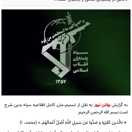
به گزارش
بولتن نیوز
به نقل از تسنیم،متن کامل اطلاعیه سپاه بدین شرح
است:بسم الله الرحمن الرحیم
🔹«الَّذینَ کَفَرُوا وَ صَدُّوا عَنْ سَبیلِ اللَّهِ أَضَلَّ أَعْمالَهُمْ.» (محمد، ۱)