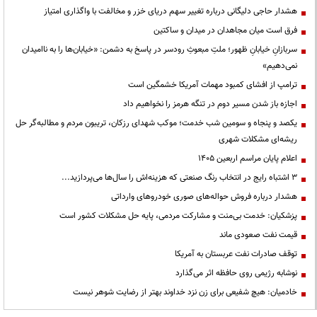
هشدار حاجی دلیگانی درباره تغییر سهم دریای خزر و مخالفت با واگذاری امتیاز
فرق است میان مجاهدان در میدان و ساکتین
سربازانِ خیابانِ ظهور؛ ملتِ مبعوثِ رودسر در پاسخ به دشمن: «خیابان‌ها را به ناامیدان
نمی‌دهیم»
ترامپ از افشای کمبود مهمات آمریکا خشمگین است
اجازه باز شدن مسیر دوم در تنگه هرمز را نخواهیم داد
یکصد و پنجاه و سومین شب خدمت؛ موکب شهدای رزکان، تریبون مردم و مطالبه‌گر حل
ریشه‌ای مشکلات شهری
اعلام پایان مراسم اربعین ۱۴۰۵
3 اشتباه رایج در انتخاب رنگ صنعتی که هزینه‌اش را سال‌ها می‌پردازید...
هشدار درباره فروش حواله‌های صوری خودروهای وارداتی
پزشکیان: خدمت بی‌منت و مشارکت مردمی، پایه حل مشکلات کشور است
قیمت نفت صعودی ماند
توقف صادرات نفت عربستان به آمریکا
نوشابه رژیمی روی حافظه اثر می‌گذارد
خادمیان: هیچ شفیعی برای زن نزد خداوند بهتر از رضایت شوهر نیست