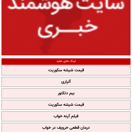
لینک های مفید
قیمت شیشه سکوریت
آلپاری
بیم دتکتور
قیمت شیشه سکوریت
فیلم آپنه خواب
درمان قطعی خروپف در خواب