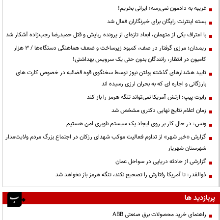
غریبه به دادمون نمی‌رسه؛ ایرانی بخریم!
بسته اینترنت رایگان برای خبرنگاران فعال شد
با اعتراف یکی از متهمان، ابعاد تازه‌ای از پرونده ربایش و قتل حمیدرضا رجب‌زاده آشکار شد
ریمـدان؛ مرزی گرفتار در صف، کمبود زیرساخت و ضعف هماهنگی دستگاه‌ها / ۳ هزار
کامیون در انتظار، رانندگان بدون حتی یک سرویس بهداشتی!
تایید هشدارهای گذشته بولتن نیوز توسط سخنگوی قوه قضائیه در خصوص کارت های
بارزگانی و اجاره ای که به بحران ارزی رسیده اند
رابرت پیپ: ارتش آمریکا نمی‌تواند تنگه هرمز را باز کند
زمان اعلام نتایج نهایی دکتری مشخص شد
ونس: در حال کار بر روی ایجاد یک سیستم ناوبری امن هستیم
گزارش «خبر شهر» از تداوم فعالیت موکب شهدای رزکان در اجتماع بزرگ مردم ولایت‌مدار
شهرستان شهریار
گزارشی از حادثه دریایی در سواحل عمان
ذوالقدر: تا آمریکا رفتارش را تصحیح نکند، تنگه هرمز باز نخواهد شد
پربازدید ها
راهنمای خرید محصولات برق صنعتی ABB