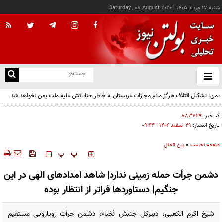
شنبه ۱۷ مرداد ۱۴۰۵
|
Saturday , 08 August 2026
از
و
ته
ن
نو
کد خبر:
۸۸۳۷۲۹
تاریخ انتشار:
۲۹ اسفند ۱۴۰۴ - ۰۹:۴۴
صفحه نخست
»
بین الملل
‍‍‍ پ
پ
دشمن جرأت حمله زمینی ندارد| شاهد امدادهای الهی در این
جنگیم| دستاوردها فراتر از انتظار بوده
شیخ اکرم الکعبی، دبیرکل جنبش نُجَباء: دشمن جرأت رویارویی مستقیم