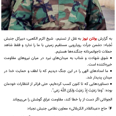
به گزارش
بولتن نیوز
به نقل از تسنیم، شیخ اکرم الکعبی، دبیرکل جنبش
نُجَباء: دشمن جرأت رویارویی مستقیم زمینی با ما را ندارد و فقط شاهد
حملات ناجوانمردانه جنگنده‌ها هستیم.
● شوق شهادت و شتاب به میدان‌های نبرد در میان نیروهای مقاومت
خیره‌کننده است.
● ما امدادهای الهی را در این جنگ دیدیم که با لطف و حمایت خدا در
میدان پدیدار شد.
● دستاوردهایی که تا کنون کسب کرده‌ایم، حتی فراتر از انتظارات خودمان
بوده: "وَمَا رَمَيْتَ إِذَ رَمَيْتَ وَلِكِنَ اللَّهَ رَمَى".
الجولانی اگر دست از پا خطا کند، مقاومت عراق گوشش را می‌پیچاند
🔰 حاج «عبدالقادر الکربلائی» معاون نظامی جنبش نجباء: