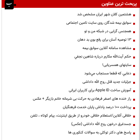
پربحث ترین عناوین
هشتمین کلان شهر ایران مشخص شد
سوابق بیمه شدگان روی سایت تامین اجتماعی
همجنس گرایی در شبکه من و تو
13 توصیه آسان برای رفع بوی بد دهان
مشاهده سامانه آنلاين سوابق بیمه
حكم آيت‌الله مكارم درباره شاهين نجفي
سایتهای همسریابی!
دعايي كه قطعا مستجاب مي‌شود
جزئیات جدید قتل روح الله داداشی
آموزش ساخت Apple ID برای کاربران ایرانی
راز خنده های اصغر فرهادی به حرکت بی شرمانه خانم بازیگر + عکس
پرداخت ۱۰۰ درصد پاداش پایان خدمت فرهنگیان
خلافی آنلاین/استعلام خلافی خودرو از طریق اینترنت، پیام کوتاه ، تلفن
جسدغرق درخون روح الله داداشی (عکس)
پاسخ های دکتر توکلی به سوالات کنکوری ها