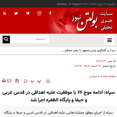
يکشنبه ۱۸ مرداد ۱۴۰۵
|
Sunday , 09 August 2026
از
و
ته
دیدار و گفتگوی رئیس‌جمهور با رهبر معظم انقلاب درباره مسائل اقتصادی و نظامی کشور
ن
نو
کد خبر:
۸۸۳۷۲۱
تاریخ انتشار:
۲۹ اسفند ۱۴۰۴ - ۰۹:۳۴
صفحه نخست
»
سیاسی
‍‍‍ پ
پ
سپاه: ادامه موج ۶۶ با موفقیت علیه اهدافی در قدس غربی
و حیفا و پایگاه الظفره اجرا شد
سپاه از اجرای موفق عملیات‌هایی علیه اهدافی در قدس غربی و حیفا و پایگاه