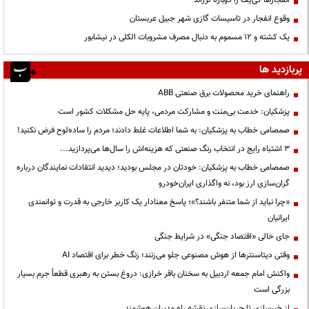
انفجارها کی‌یف را دوباره لرزاند
وقوع انفجار در تاسیسات گازی شهر جبیل عربستان
یک کشته و ۱۲ مسموم به دنبال مصرف مشروبات الکلی در نیشابور
پربازدید ها
راهنمای خرید محصولات برق صنعتی ABB
پزشکیان: خدمت بی‌منت و مشارکت مردمی، پایه حل مشکلات کشور است
صمصامی خطاب به پزشکیان: به شما اطلاعات غلط دادند؛ مردم را ساده‌لوح فرض نکنید!
3 اشتباه رایج در انتخاب رنگ صنعتی که هزینه‌اش را سال‌ها می‌پردازید...
صمصامی خطاب به پزشکیان: خودتان در مجلس بودید؛ دیدید انتقادات نمایندگان درباره
گران‌سازی ارز بود، نه واگذاری ایران‌خودرو
«چرا نباید از شما متنفر باشند؟»؛ پاسخ معنادار یک کاربر خارجی به قدرت و توانمندی
ایرانیان
جای خالی «اقتصاد جنگی» در شرایط جنگی
وقتی دیتاسنترها از هوش مصنوعی جلو می‌زنند؛ زنگ خطر برای اقتصاد AI
واکنش امام جمعه اردبیل به سخنان باقر خرازی: دروغ بستن به رهبری قطعاً جرم بسیار
بزرگی است
از خبرسازی تا جریان‌سازی نقشه راه مدیران هوشمند