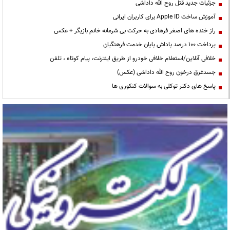
جزئیات جدید قتل روح الله داداشی
آموزش ساخت Apple ID برای کاربران ایرانی
راز خنده های اصغر فرهادی به حرکت بی شرمانه خانم بازیگر + عکس
پرداخت ۱۰۰ درصد پاداش پایان خدمت فرهنگیان
خلافی آنلاین/استعلام خلافی خودرو از طریق اینترنت، پیام کوتاه ، تلفن
جسدغرق درخون روح الله داداشی (عکس)
پاسخ های دکتر توکلی به سوالات کنکوری ها