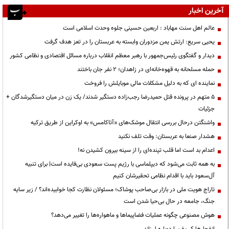
آخرین اخبار
عالم اهل سنت مهاباد : اربعین حسینی جلوه وحدت اسلامی است
یحیی سریع: ارتش یمن مزدوران وابسته به عربستان را در تعز هدف گرفت
دیدار و گفتگوی رئیس‌جمهور با رهبر معظم انقلاب درباره مسائل اقتصادی و نظامی کشور
حمله مسلحانه به قهوه‌خانه‌ای در زاهدان؛ ۲ نفر جان باختند
نماینده ای که به دلیل مشکلات مالی موبایلش را فروخت
۵ متهم در پرونده قتل حمیدرضا رجب‌زاده دستگیر شدند/ یک زن در میان دستگیرشدگان +
جزئیات
واشنگتن درحال بررسی انتقال موشک‌های «آتاکامس» به اوکراین از طریق ترکیه
هشدار صنعا به عربستان: وقت تلف نکنید
اعدام بد است اما قلب تپنده‌ای را از سینه بیرون کشیدن نه!
به همه ثابت می‌شود که دیپلماسی با رژیم پست سعودی بی‌فایده است| برای تنبیه
آل‌سعود باید با اقدام نظامی تحقیرشان کنیم
تاراج هویت ملی در بازار بی‌صاحب پوشاک؛ مسئولان نظارت کجا خوابیده‌اند؟ / زیر سایه
جنگ، جامعه در حال بی‌حیا شدن است
هوش مصنوعی چگونه عملیات فضاپیماها و ماهواره‌ها را تغییر می‌دهد؟