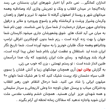
اندازان کمانگیر... نمی دانم آیا اخبار شهرهای ایران بدستتان می رسد
یانه؟اینجا در میدان انقلاب و ونک و تجریش ونازی آباد وصادقیه وهمه
میدانهای شهر و روستا از اصفهان گرفته تا مشهد تا تبریز و اهواز و زاهدان
وکرمان وشیراز ورشت و کرمانشاه وقم و یاسوج وبروجرد و ملایر و دزفول
وجاجای میهن سرفراز درحمایت از شما سراز پا نمی شناسند. چون نام شما
به میان می آید اشک های شوق وشعورشان جاری میشود.کارستان شما
جهان را بهت زده کرده است ، رزم شما بدون کوچکترین اغراقی ترامپ
ونتانیاهو وهمه جنگ طلبان خونریز را به ستوه آورده است. شما تاریخ نگار
ایران شده اید ،استقلال و عظمت ایران بانام شما تجلی پیدا کرده است،
فریاد بلند وپرشکوه و رسای ملت ایران رابشنوید که یک صدا درآسمان
طنین انداز شده است : تو رستم تهمتنی ، بزن که خوب می زنی.
به گزارش
بولتن نیوز
،آری همچنان موشکهای زیبا و آتش فشان را بسوی
قلب سیاه دشمنان نژاد پرست شلیک کنید که با هر شلیک شما دلهای ۹۰
میلیون ایرانی را شاد می کنید. شما درحال انتقام خون رهبر انقلاب
ودخترکان میناب و پرسنل جوان ناوچه دنا وعلی لاریجانی و سردار سلیمانی
و همه شهدای عزیز ایران هستید. همچنان خشم وغضب مقدس ملت
ایران شوید واجازه ندهید که سفاکان زمانه لحظه ای آرام بگیرند .