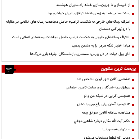
از خبرسازی تا جریان‌سازی نقشه راه مدیران هوشمند
بسنت مدعی شد: به زودی شاهد توافق با ایران خواهیم بود
اعتراف رسانه‌های خارجی به شکست ترامپ؛ حاصل مجاهدت رسانه‌های انقلابی در مقابله
با دروغ‌پراکنی دشمنان
اعتراف رسانه‌های خارجی به شکست ترامپ حاصل مجاهدت رسانه‌های انقلابی است
مبادا اختیار تنگه هرمز را به دشمن بدهید
اتاق پول دولت در دل بورس؛ مستمری بازنشستگان، وثیقه بازی بزرگ‌ها
پربحث ترین عناوین
هشتمین کلان شهر ایران مشخص شد
سوابق بیمه شدگان روی سایت تامین اجتماعی
همجنس گرایی در شبکه من و تو
13 توصیه آسان برای رفع بوی بد دهان
مشاهده سامانه آنلاين سوابق بیمه
حكم آيت‌الله مكارم درباره شاهين نجفي
سایتهای همسریابی!
دعايي كه قطعا مستجاب مي‌شود