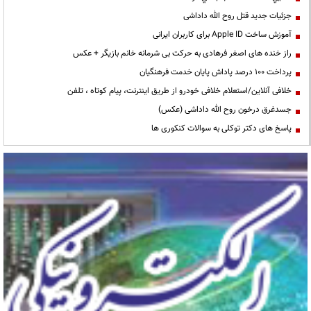
جزئیات جدید قتل روح الله داداشی
آموزش ساخت Apple ID برای کاربران ایرانی
راز خنده های اصغر فرهادی به حرکت بی شرمانه خانم بازیگر + عکس
پرداخت ۱۰۰ درصد پاداش پایان خدمت فرهنگیان
خلافی آنلاین/استعلام خلافی خودرو از طریق اینترنت، پیام کوتاه ، تلفن
جسدغرق درخون روح الله داداشی (عکس)
پاسخ های دکتر توکلی به سوالات کنکوری ها