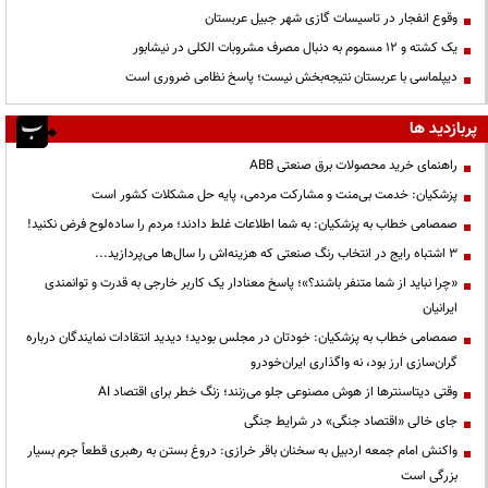
وقوع انفجار در تاسیسات گازی شهر جبیل عربستان
یک کشته و ۱۲ مسموم به دنبال مصرف مشروبات الکلی در نیشابور
دیپلماسی با عربستان نتیجه‌بخش نیست؛ پاسخ نظامی ضروری است
پربازدید ها
راهنمای خرید محصولات برق صنعتی ABB
پزشکیان: خدمت بی‌منت و مشارکت مردمی، پایه حل مشکلات کشور است
صمصامی خطاب به پزشکیان: به شما اطلاعات غلط دادند؛ مردم را ساده‌لوح فرض نکنید!
3 اشتباه رایج در انتخاب رنگ صنعتی که هزینه‌اش را سال‌ها می‌پردازید...
«چرا نباید از شما متنفر باشند؟»؛ پاسخ معنادار یک کاربر خارجی به قدرت و توانمندی
ایرانیان
صمصامی خطاب به پزشکیان: خودتان در مجلس بودید؛ دیدید انتقادات نمایندگان درباره
گران‌سازی ارز بود، نه واگذاری ایران‌خودرو
وقتی دیتاسنترها از هوش مصنوعی جلو می‌زنند؛ زنگ خطر برای اقتصاد AI
جای خالی «اقتصاد جنگی» در شرایط جنگی
واکنش امام جمعه اردبیل به سخنان باقر خرازی: دروغ بستن به رهبری قطعاً جرم بسیار
بزرگی است