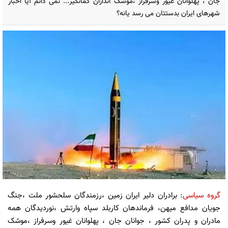
جان ، پهلوانان غیور وسرفراز ،موشک اندازان کمانگیر... نمی دانم آیا اخبار
شهرهای ایران بدستتان می رسد یانه؟
گروه سیاسی
: برادران دلیر ایران زمین ،رزمندگان سلحشور ملت ،جنگ
جویان مدافع میهن، فرماندهان کاربلد سپاه وارتش ،نوردیدگان همه
مادران و پدران کشور ، جوانان جان ، پهلوانان غیور وسرفراز ،موشک