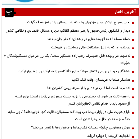
آخرین اخبار
یحیی سریع: ارتش یمن مزدوران وابسته به عربستان را در تعز هدف گرفت
دیدار و گفتگوی رئیس‌جمهور با رهبر معظم انقلاب درباره مسائل اقتصادی و نظامی کشور
حمله مسلحانه به قهوه‌خانه‌ای در زاهدان؛ ۲ نفر جان باختند
نماینده ای که به دلیل مشکلات مالی موبایلش را فروخت
۵ متهم در پرونده قتل حمیدرضا رجب‌زاده دستگیر شدند/ یک زن در میان دستگیرشدگان +
جزئیات
واشنگتن درحال بررسی انتقال موشک‌های «آتاکامس» به اوکراین از طریق ترکیه
هشدار صنعا به عربستان: وقت تلف نکنید
اعدام بد است اما قلب تپنده‌ای را از سینه بیرون کشیدن نه!
به همه ثابت می‌شود که دیپلماسی با رژیم پست سعودی بی‌فایده است| برای تنبیه
آل‌سعود باید با اقدام نظامی تحقیرشان کنیم
تاراج هویت ملی در بازار بی‌صاحب پوشاک؛ مسئولان نظارت کجا خوابیده‌اند؟ / زیر سایه
جنگ، جامعه در حال بی‌حیا شدن است
هوش مصنوعی چگونه عملیات فضاپیماها و ماهواره‌ها را تغییر می‌دهد؟
انفجارها کی‌یف را دوباره لرزاند