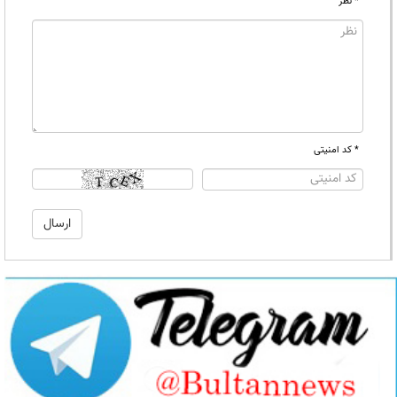
* نظر
* کد امنیتی