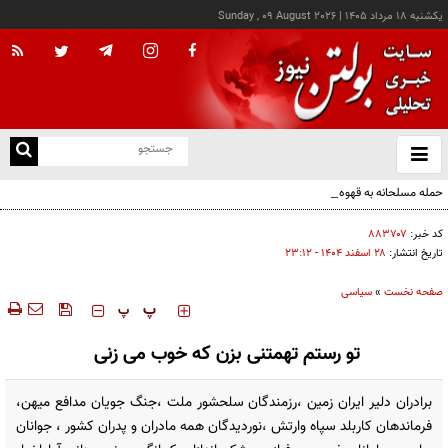
يکشنبه ۱۸ مرداد ۱۴۰۵
|
Sunday , 09 August 2026
از
و
ته
حمله مسلحانه به قهوه‌خانه‌ای در زاهدان؛ ۲ نفر جان باختند
ن
نو
کد خبر:
۸۸۳۷۰۷
تاریخ انتشار:
۲۸ اسفند ۱۴۰۴ - ۲۳:۱۲
صفحه نخست
»
سیاسی
‍‍‍ پ
پ
تو رستم تهمتنی بزن که خوب می زنی
برادران دلیر ایران زمین ،رزمندگان سلحشور ملت ،جنگ جویان مدافع میهن،
فرماندهان کاربلد سپاه وارتش ،نوردیدگان همه مادران و پدران کشور ، جوانان