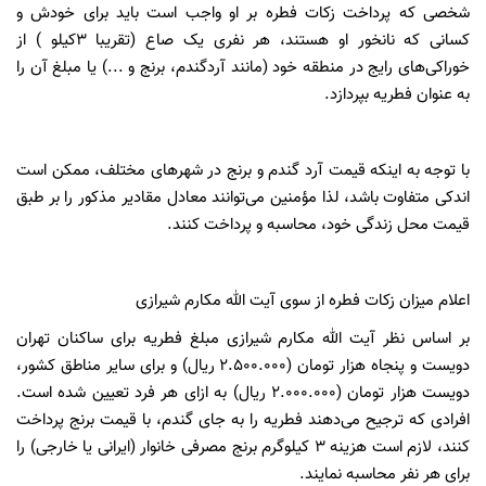
شخصی که پرداخت زکات فطره بر او واجب است باید برای خودش و
کسانی که نانخور او هستند، هر نفری یک صاع (تقریبا ۳کیلو ) از
خوراکی‌های رایج در منطقه خود (مانند آردگندم، برنج و ...) یا مبلغ آن را
به عنوان فطریه بپردازد.
با توجه به اینکه قیمت آرد گندم و برنج در شهرهای مختلف، ممکن است
اندکی متفاوت باشد، لذا مؤمنین می‌توانند معادل مقادیر مذکور را بر طبق
قیمت محل زندگی خود، محاسبه و پرداخت کنند.
اعلام میزان زکات فطره از سوی آیت الله مکارم شیرازی
بر اساس نظر آیت الله مکارم شیرازی مبلغ فطریه برای ساکنان تهران
دویست و پنجاه هزار تومان (۲.۵۰۰.۰۰۰ ریال) و برای سایر مناطق کشور،
دویست هزار تومان (۲.۰۰۰.۰۰۰ ریال) به ازای هر فرد تعیین شده است.
افرادی که ترجیح می‌دهند فطریه را به جای گندم، با قیمت برنج پرداخت
کنند، لازم است هزینه ۳ کیلوگرم برنج مصرفی خانوار (ایرانی یا خارجی) را
برای هر نفر محاسبه نمایند.