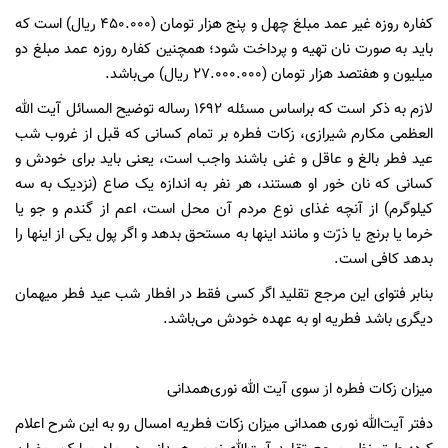
کفاره روزه غیر عمد مبلغ چهل و پنج هزار تومان (۴۵۰.۰۰۰ ریال) است که
باید به صورت نان تهیه و پرداخت شود؛ همچنین کفاره روزه عمد مبلغ دو
میلیون و هفتصد هزار تومان (۲۷.۰۰۰.۰۰۰ ریال) می‌باشد.
لازم به ذکر است که براساس مسئله ۱۶۹۲ رساله توضیح المسائل آیت الله
العظمی مکارم شیرازی، زکات فطره بر تمام کسانی که قبل از غروب شب
عید فطر بالغ و عاقل و غنی باشند واجب است، یعنی باید برای خودش و
کسانی که نان خور او هستند، هر نفر به اندازه یک صاع (نزدیک به سه
کیلوگرم) از آنچه غذای نوع مردم آن محل است، اعم از گندم و جو یا
خرما یا برنج یا ذرّت و مانند اینها به مستحق بدهد و اگر پول یکی از اینها را
بدهد کافی است.
بنابر فتوای این مرجع تقلید اگر کسی فقط در افطار شب عید فطر میهمان
دیگری باشد فطریه او به عهده خودش می‌باشد.
میزان زکات فطره از سوی آیت الله نوری‌همدانی
دفتر آیت‌الله نوری همدانی میزان زکات فطریه امسال رو به این شرح اعلام