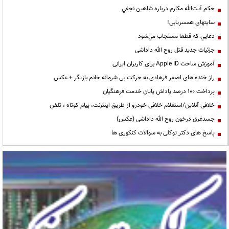
حكم آيت‌الله مكارم درباره شاهين نجفي
سایتهای همسریابی!
دعايي كه قطعا مستجاب مي‌شود
جزئیات جدید قتل روح الله داداشی
آموزش ساخت Apple ID برای کاربران ایرانی
راز خنده های اصغر فرهادی به حرکت بی شرمانه خانم بازیگر + عکس
پرداخت ۱۰۰ درصد پاداش پایان خدمت فرهنگیان
خلافی آنلاین/استعلام خلافی خودرو از طریق اینترنت، پیام کوتاه ، تلفن
جسدغرق درخون روح الله داداشی (عکس)
پاسخ های دکتر توکلی به سوالات کنکوری ها