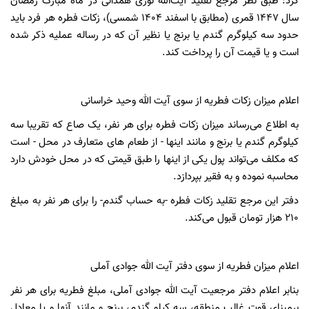
کرد: ‌طبق نظر مرجع تقلید آیت‌الله نوری همدانی در ماه مبارک رمضان
سال ۱۴۴۷ قمری (مطابق با اسفند ۱۴۰۴ شمسی)، زکات فطره هر فرد باید
حدود سه کیلوگرم گندم یا برنج یا نظیر آن که در رساله عملیه ذکر شده
است و یا قیمت آن را پرداخت کند.
اعلام میزان زکات فطریه از سوی آیت الله وحید خراسانی
به اطلاع می‌رساند میزان زکات فطره برای هر نفر، یک صاع که تقریبا سه
کیلوگرم گندم یا برنج و مانند اینها - از طعام های متعارف در محل - است
که مکلف می‌تواند پول یکی از اینها را طبق قیمتی که در محل خودش دارد
محاسبه نموده و به فقیر بپردازد.
دفتر این مرجع تقلید زکات فطره -به حساب گندم- را برای هر نفر به مبلغ
۲۱۰ هزار تومان قبول می‌کند.
اعلام میزان فطریه از سوی دفتر آیت الله جوادی آملی
بنابر اعلام دفتر مرجعیت آیت الله جوادی آملی، مبلغ فطریه برای هر نفر
برمبنای قوت غالب منطقه، سه کیلو گندم، برنج و مانند آنها و یا معادل