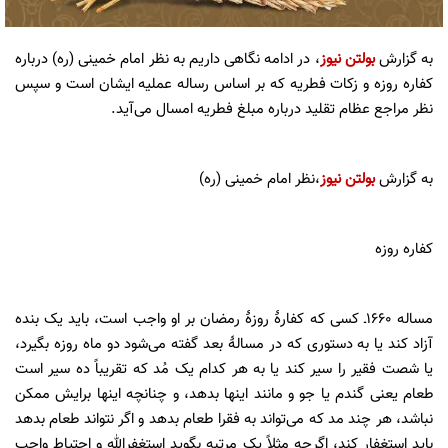
به گزارش
بولتن نیوز
، در ادامه نگاهی داریم به نظر امام خمینی (ره) درباره
کفاره روزه و زکات فطریه که بر اساس رساله عملیه ایشان است و سپس
نظر مراجع عظام تقلید درباره مبلغ فطریه امسال می‌آید.
به گزارش
بولتن نیوز
،نظر امام خمینی (ره)
کفاره روزه
مساله ۱۶۶۰ـ‌ کسی که کفارۀ روزۀ رمضان بر او واجب است، باید یک بنده
آزاد‎ ‎‌کند یا به دستوری که در مسالۀ بعد گفته می‌شود دو ماه روزه بگیرد،
یا شصت فقیر را سیر کند یا به هر کدام یک مُد که تقریباً ده سیر است
طعام یعنی گندم یا جو و مانند‎ ‎‌اینها بدهد، و چنانچه اینها برایش ممکن
نباشد، هر چند مد که می‌تواند به فقرا طعام‌‎ ‎‌بدهد و اگر نتواند طعام بدهد
باید استغفار کند، اگرچه مثلاً یک مرتبه بگوید‎ ‎‌استغفرالله ‌و احتیاط واجب