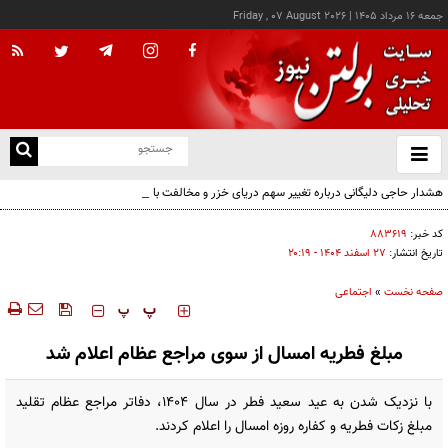
جمعه ۱۶ مرداد ۱۴۰۵
|
Friday , 07 August 2026
از
و
ته
هشدار حاجی دلیگانی درباره تغییر سهم دریای خزر و مخالفت با واگذاری امتیاز
ن
نو
کد خبر:
۸۸۳۶۱۹
تاریخ انتشار:
۲۷ اسفند ۱۴۰۴ - ۲۰:۱۹
صفحه نخست
»
اجتماعی
‍‍‍ پ
پ
مبلغ فطریه امسال از سوی مراجع عظام اعلام شد
با نزدیک شدن به عید سعید فطر در سال ۱۴۰۴، دفاتر مراجع عظام تقلید
مبلغ زکات فطریه و کفاره روزه امسال را اعلام کردند.