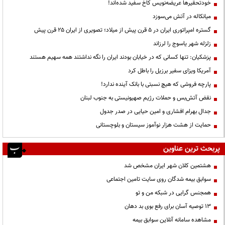
خودتحقیرها عریضه‌نویس کاخ سفید شده‌اند!
میانکاله در آتش می‌سوزد
گستره امپراتوری ایران در ۵ قرن پیش از میلاد؛ تصویری از ایران ۲۵ قرن پیش
زلزله شهر یاسوج را لرزاند
پزشکیان: تنها کسانی که در خیابان بودند ایران را نگه نداشتند همه سهیم هستند
آمریکا ویزای سفیر برزیل را باطل کرد
پارچه فروشی که هیچ نسبتی با بانک آینده ندارد!
نقض آتش‌بس و حملات رژیم صهیونیستی به جنوب لبنان
جدال بهرام افشاری و امین حیایی در صدر جدول
حمایت از هشت هزار نوآموز سیستان و بلوچستانی
پربحث ترین عناوین
هشتمین کلان شهر ایران مشخص شد
سوابق بیمه شدگان روی سایت تامین اجتماعی
همجنس گرایی در شبکه من و تو
13 توصیه آسان برای رفع بوی بد دهان
مشاهده سامانه آنلاين سوابق بیمه