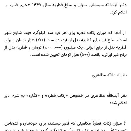
دفتر آیت‌الله سیستانی میزان و مبلغ فطریه سال ۱۴۴۷ هجری قمری را
اعلام کرد.
از آنجا که میزان زکات فطره برای هر فرد سه کیلوگرم قوت شایع شهر
است، مبلغ آن برای فطریه بدل از آرد، دویست (۲۰۰) هزار تومان و برای
فطریه بدل از برنج ایرانی، یک میلیون (۱.۰۰۰.۰۰۰) تومان و فطریه بدل از
برنج غیر ایرانی، پانصد (۵۰۰) هزار تومان تعیین شده است.
نظر آیت‌الله مظاهری
نظر آیت‌الله مظاهری در خصوص «زکات فطره» و «کفّاره» به شرح ذیر
اعلام شد:
۱) میزان زکات فطرۀ مکلّفینی که فقیر نیستند، برای خودشان و اشخاص
تحت تکفّل، به‌ازای هر نفر، تقریباً سه کیلوگرم گندم یا جو یا خرما یا برنج