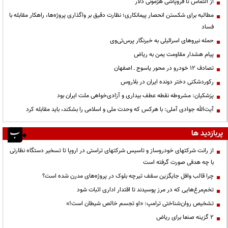
از التماس تا فروپاشی هژمونی دلار
مطالبه برای شکستن انحصار پیمانکاری؛ نظارت دقیق بر واگذاری پروژه‌ها، راهکار مقابله با
فساد
حمله نیروهای اسرائیلی به خبرنگار پرس‌تی‌وی
پیام هشدار مقاومت یمن به ریاض
تصادف ۱۲ خودرو در محور یاسوج ـ اصفهان
رکوردشکنی دختر دونده ایران در بلاروس
پزشکیان: مشروطه نقطه عطف بیداری و آزادی‌خواهی ملت ایران بود
آیت‌الله جوادی آملی: با هرکس که وحدت ملی و اسلامی را بشکند، باید مقابله کرد
پربازدید ها
از رانت‌ شرکتهای خودروساز و تاسیس شرکتهای تراستی در اروپا تا تسخیر دستگاه نظارتی
با چه هدفی صورت گرفته است
چرا قالب وافل جایگزین سقف تیرچه بلوک در پروژه‌های مدرن شده است؟
تخم‌مرغ‌هایی که در مرز پوسیدند تا اقتدار اداری اثبات شود
تشخیص روان‌شناختی ترامپ: «او تجسم خالص شیطان است!»
۲ گزینه صنعا برای ریاض