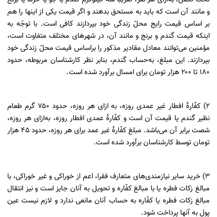
و مانند آن است که باید به مستحق بدهند و اگر قیمت یکی از اینها را هم
بر اساس قیمت رایج محلّ زندگی خود بپردازند کافی است. با توجّه به
اینکه قیمت گندم و برنج و مانند آن، در شهرهای مختلف متفاوت است،
مؤمنین می‌توانند معادل مقادیر مذکور را براساس قیمت محلّ زندگی خود
بپردازند. این مبلغ، به‌حساب گندم، بنابر نظر کارشناسان مربوطه، حدود
۱۸۰ تا ۲۰۰ هزار تومان برای امسال برآورد شده است.
۲) کفّارۀ افطار غیر عمدی روزه، به ازای هر روزه، حدود ۷۵۰ گرم طعام
نظیر گندم یا قیمت آن است و کفّارۀ عمدی افطار روزه، به‌ازای هر روزه،
شصت برابر آن می‌باشد. مبلغ کفّارۀ غیر عمد برای هر روزه، حدود ۴۵ هزار
تومان توسط کارشناسان برآورد شده است.
۳) خرید سایر نیازمندی‌های متعارف فقرا، اعم از خوراکی و غیر خوراکی، با
مبالغ زکات فطره یا با مبالغ کفّاره و تحویل به آنان جایز است و نیز انتقال
مبالغ زکات فطره یا کفّاره به حساب آنان مانعی ندارد و لازم نیست عین
پول به آنها پرداخت شود.