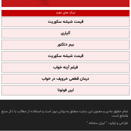
لینک های مفید
قیمت شیشه سکوریت
آلپاری
بیم دتکتور
قیمت شیشه سکوریت
فیلم آپنه خواب
درمان قطعی خروپف در خواب
لیزر فوتونا
تمام حقوق مادی و معنوی این سایت متعلق به بولتن نیوز است و استفاده از مطالب با ذکر منبع
بلامانع است.
طراحی و تولید: "
ایران سامانه
"