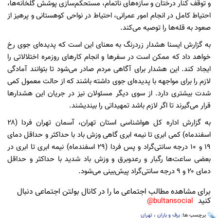
و توقف کنار درختان و سازه‌های ناتمام، مستحکم‌سازی پوشش گلخانه‌ها،
احتیاط کامل در انجام امور عمرانی، احتیاط در نواحی کوهستانی و پرهیز از
صعود به قله‌ها را توصیه می‌کند.
به گزارش ایسنا هشدار زردرنگ به معنای این است که پدیده‌ای جوی رخ
خواهد داد که ممکن است در سفرها و انجام کارهای روزمره اختلالاتی را
ایجاد کند. این هشدار برای آگاهی مردم صادر می‌شود تا بتوانند آمادگی
لازم را برای مواجهه با پدیده‌ای جوی داشته باشند که از حالت معمول کمی
شدت بیشتری دارد. از سوی دیگر مسئولان نیز در جریان این هشدارها
قرار می‌گیرند تا اگر لازم باشد تمهیداتی را بیندیشند.
به گزارش اداره کل هواشناسی استان تهران، آسمان تهران فردا (۲۸
اسفندماه) کمی ابری تا نیمه ابری گاهی وزش باد با حداکثر و حداقل دمای
۱۹ و ۱۰ درجه سانتی‌گراد و پس فردا (۲۹ اسفندماه) نیمه ابری تا ابری در
بعضی ساعت‌ها رگبار و رعدوبرق و وزش باد شدید با حداکثر و حداقل
دمای ۲۰ و ۹ درجه سانتی‌گراد پیش‌بینی می‌شود.
برای مشاهده مطالب اجتماعی ما را در کانال بولتن اجتماعی دنبال
کنید
bultansocial@
برچسب ها:
برف و باران
،
تهران