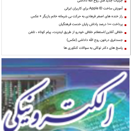
جزئیات جدید قتل روح الله داداشی
آموزش ساخت Apple ID برای کاربران ایرانی
راز خنده های اصغر فرهادی به حرکت بی شرمانه خانم بازیگر + عکس
پرداخت ۱۰۰ درصد پاداش پایان خدمت فرهنگیان
خلافی آنلاین/استعلام خلافی خودرو از طریق اینترنت، پیام کوتاه ، تلفن
جسدغرق درخون روح الله داداشی (عکس)
پاسخ های دکتر توکلی به سوالات کنکوری ها