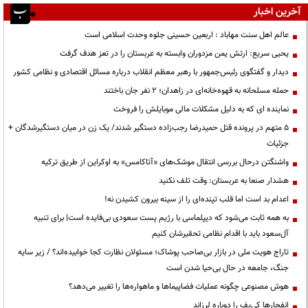
آخرین اخبار
عالم اهل سنت مهاباد : اربعین حسینی جلوه وحدت اسلامی است
یحیی سریع: ارتش یمن مزدوران وابسته به عربستان را در تعز هدف گرفت
دیدار و گفتگوی رئیس‌جمهور با رهبر معظم انقلاب درباره مسائل اقتصادی و نظامی کشور
حمله مسلحانه به قهوه‌خانه‌ای در زاهدان؛ ۲ نفر جان باختند
نماینده ای که به دلیل مشکلات مالی موبایلش را فروخت
۵ متهم در پرونده قتل حمیدرضا رجب‌زاده دستگیر شدند/ یک زن در میان دستگیرشدگان +
جزئیات
واشنگتن درحال بررسی انتقال موشک‌های «آتاکامس» به اوکراین از طریق ترکیه
هشدار صنعا به عربستان: وقت تلف نکنید
اعدام بد است اما قلب تپنده‌ای را از سینه بیرون کشیدن نه!
به همه ثابت می‌شود که دیپلماسی با رژیم پست سعودی بی‌فایده است| برای تنبیه
آل‌سعود باید با اقدام نظامی تحقیرشان کنیم
تاراج هویت ملی در بازار بی‌صاحب پوشاک؛ مسئولان نظارت کجا خوابیده‌اند؟ / زیر سایه
جنگ، جامعه در حال بی‌حیا شدن است
هوش مصنوعی چگونه عملیات فضاپیماها و ماهواره‌ها را تغییر می‌دهد؟
انفجارها کی‌یف را دوباره لرزاند