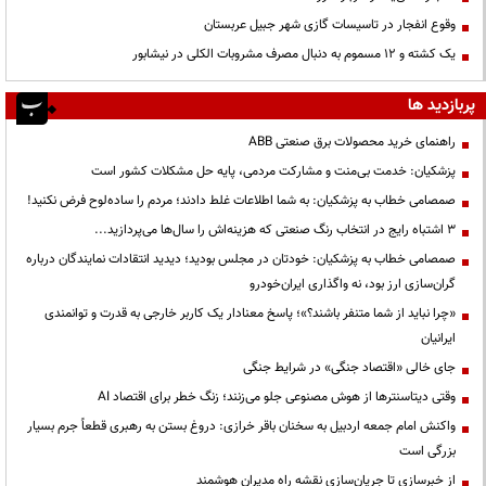
وقوع انفجار در تاسیسات گازی شهر جبیل عربستان
یک کشته و ۱۲ مسموم به دنبال مصرف مشروبات الکلی در نیشابور
پربازدید ها
راهنمای خرید محصولات برق صنعتی ABB
پزشکیان: خدمت بی‌منت و مشارکت مردمی، پایه حل مشکلات کشور است
صمصامی خطاب به پزشکیان: به شما اطلاعات غلط دادند؛ مردم را ساده‌لوح فرض نکنید!
3 اشتباه رایج در انتخاب رنگ صنعتی که هزینه‌اش را سال‌ها می‌پردازید...
صمصامی خطاب به پزشکیان: خودتان در مجلس بودید؛ دیدید انتقادات نمایندگان درباره
گران‌سازی ارز بود، نه واگذاری ایران‌خودرو
«چرا نباید از شما متنفر باشند؟»؛ پاسخ معنادار یک کاربر خارجی به قدرت و توانمندی
ایرانیان
جای خالی «اقتصاد جنگی» در شرایط جنگی
وقتی دیتاسنترها از هوش مصنوعی جلو می‌زنند؛ زنگ خطر برای اقتصاد AI
واکنش امام جمعه اردبیل به سخنان باقر خرازی: دروغ بستن به رهبری قطعاً جرم بسیار
بزرگی است
از خبرسازی تا جریان‌سازی نقشه راه مدیران هوشمند