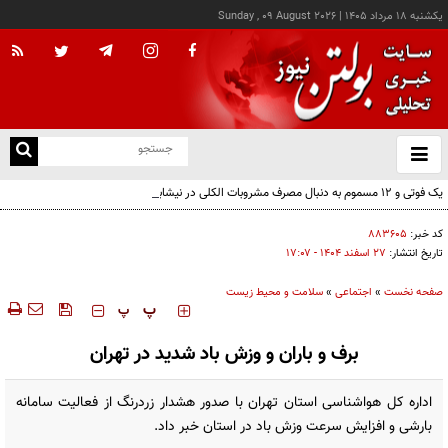
يکشنبه ۱۸ مرداد ۱۴۰۵
|
Sunday , 09 August 2026
از
و
ته
یک فوتی و ۱۲ مسموم به دنبال مصرف مشروبات الکلی در نیشابور
ن
نو
کد خبر:
۸۸۳۶۰۵
تاریخ انتشار:
۲۷ اسفند ۱۴۰۴ - ۱۷:۰۷
صفحه نخست
»
اجتماعی
»
سلامت و محیط زیست
‍‍‍ پ
پ
برف و باران و وزش باد شدید در تهران
اداره کل هواشناسی استان تهران با صدور هشدار زردرنگ از فعالیت سامانه
بارشی و افزایش سرعت وزش باد در استان خبر داد.