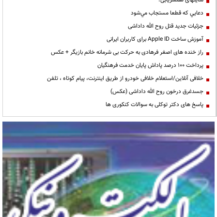
دعايي كه قطعا مستجاب مي‌شود
جزئیات جدید قتل روح الله داداشی
آموزش ساخت Apple ID برای کاربران ایرانی
راز خنده های اصغر فرهادی به حرکت بی شرمانه خانم بازیگر + عکس
پرداخت ۱۰۰ درصد پاداش پایان خدمت فرهنگیان
خلافی آنلاین/استعلام خلافی خودرو از طریق اینترنت، پیام کوتاه ، تلفن
جسدغرق درخون روح الله داداشی (عکس)
پاسخ های دکتر توکلی به سوالات کنکوری ها