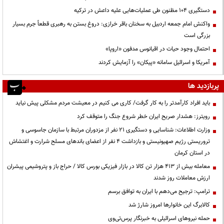
دستگیری ۱۰۴ مظنون طی عملیات‌هایی علیه داعش در ترکیه
واکنش امام جمعه اردبیل به سخنان باقر خرازی: دروغ بستن به رهبری قطعاً جرم بسیار
بزرگی است
احتمال وجود حیات در اقیانوس مدفون «اروپا»
آمریکا و اسرائیل سامانه «پیکان» را آزمایش کردند
پربازدید ها
باید افراد کارآمدتر را به کار گرفت/ کاری می کنیم در معیشت مردم مشکلی پیش نیاید
رویترز: هشدار صریح ایران خطر شروع جنگ را متوقف کرد
وزارت اطلاعات: شناسایی و دستگیری ۲۱ نفر از مزدوران مرتبط با سازمان جاسوسی و
تروریستی رژیم صهیونیستی و بازداشت ۴ نفر از اعضای باندهای مسلح شرارت و اغتشاش
در استان کرمان
معامله بیش از ۴۱۳ هزار تن کالا در بازار فیزیکی بورس کالا / حراج باز و پتروشیمی پیشران
ارزش معاملات روز شدند
ترامپ: ترجیح می‌دهم با ایران به توافق برسم
کالابرگ این خانوارها امروز شارژ شد
حمله نیروهای اسرائیلی به خبرنگار پرس‌تی‌وی