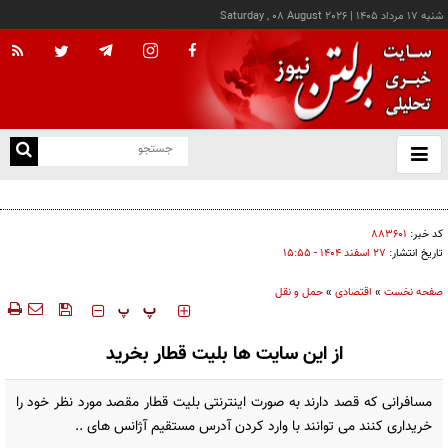
شنبه ۱۷ مرداد ۱۴۰۵
|
Saturday , 08 August 2026
از
و
ته
کالابرگ این خانوارها امروز شارژ شد
ن
نو
کد خبر:
۸۸۳۶۰۱
تاریخ انتشار:
۲۷ اسفند ۱۴۰۴ - ۱۵:۵۵
صفحه نخست
»
اقتصادی
»
حمل و نقل
‍‍‍ پ
پ
از این سایت ها بلیت قطار بخرید
مسافرانی که قصد دارند به صورت اینترنتی بلیت قطار مقصد مورد نظر خود را
خریداری کنند می توانند با وارد کردن آدرس مستقیم آژانس های ..