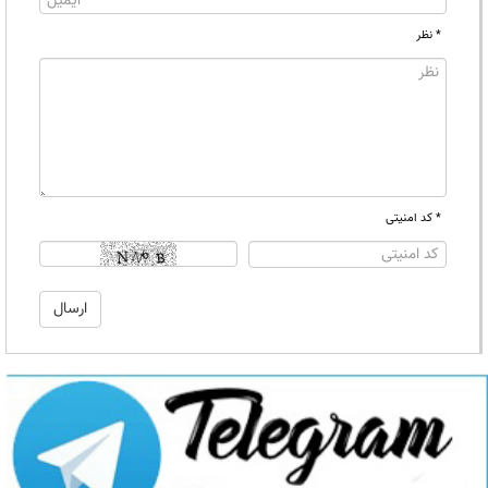
* نظر
* کد امنیتی