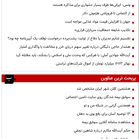
ونس: ایرانی‌ها طرف بسیار دشواری برای مذاکره هستند
از التماس تا فروپاشی هژمونی دلار
جهان با افزایش قیمت مواد غذایی مواجه است
تکذیب شایعه «معافیت سربازان فراری»
تقسیم غنایم مدیران یا دفاع از تولید؛ پشت‌پرده درخواست توقف یک آیین‌نامه چه بود؟
هشدار حاجی دلیگانی درباره تغییر سهم دریای خزر و مخالفت با واگذاری امتیاز
آیت‌الله جوادی آملی: با هرکس که وحدت ملی و اسلامی را بشکند، باید مقابله کرد
تهاتر ۱۶۷۳ میلیارد تومان از اموال شرکت‌های تراستی
پربحث ترین عناوین
هشتمین کلان شهر ایران مشخص شد
سوابق بیمه شدگان روی سایت تامین اجتماعی
همجنس گرایی در شبکه من و تو
13 توصیه آسان برای رفع بوی بد دهان
مشاهده سامانه آنلاين سوابق بیمه
حكم آيت‌الله مكارم درباره شاهين نجفي
سایتهای همسریابی!