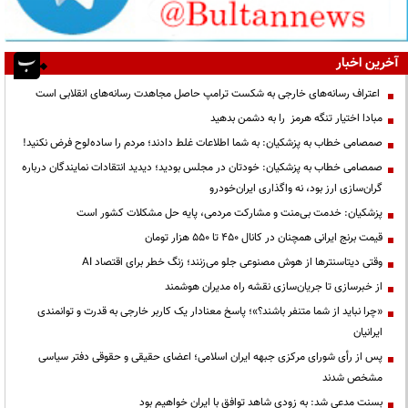
آخرین اخبار
اعتراف رسانه‌های خارجی به شکست ترامپ حاصل مجاهدت رسانه‌های انقلابی است
مبادا اختیار تنگه هرمز را به دشمن بدهید
صمصامی خطاب به پزشکیان: به شما اطلاعات غلط دادند؛ مردم را ساده‌لوح فرض نکنید!
صمصامی خطاب به پزشکیان: خودتان در مجلس بودید؛ دیدید انتقادات نمایندگان درباره
گران‌سازی ارز بود، نه واگذاری ایران‌خودرو
پزشکیان: خدمت بی‌منت و مشارکت مردمی، پایه حل مشکلات کشور است
قیمت‌ برنج ایرانی همچنان در کانال ۴۵۰ تا ۵۵۰ هزار تومان
وقتی دیتاسنترها از هوش مصنوعی جلو می‌زنند؛ زنگ خطر برای اقتصاد AI
از خبرسازی تا جریان‌سازی نقشه راه مدیران هوشمند
«چرا نباید از شما متنفر باشند؟»؛ پاسخ معنادار یک کاربر خارجی به قدرت و توانمندی
ایرانیان
پس از رأی شورای مرکزی جبهه ایران اسلامی؛ اعضای حقیقی و حقوقی دفتر سیاسی
مشخص شدند
بسنت مدعی شد: به زودی شاهد توافق با ایران خواهیم بود