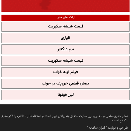
لینک های مفید
قیمت شیشه سکوریت
آلپاری
بیم دتکتور
قیمت شیشه سکوریت
فیلم آپنه خواب
درمان قطعی خروپف در خواب
لیزر فوتونا
تمام حقوق مادی و معنوی این سایت متعلق به بولتن نیوز است و استفاده از مطالب با ذکر منبع
بلامانع است.
طراحی و تولید: "
ایران سامانه
"