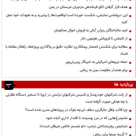
هدف قرار گرفتن اتاق‌ فرماندهی مزدوران عربستان در یمن
این دیپلماسی نمایشی، شکست خورده است/واقعیت‌ها را بپذیرید و به تعهدات خود عمل
کنید
امید مالباختگان رمزارز آبکی به فروش اموال محکومان
از التماس تا فروپاشی هژمونی دلار
مطالبه برای شکستن انحصار پیمانکاری؛ نظارت دقیق بر واگذاری پروژه‌ها، راهکار مقابله با
فساد
حمله نیروهای اسرائیلی به خبرنگار پرس‌تی‌وی
پیام هشدار مقاومت یمن به ریاض
پربازدید ها
از رانت‌ شرکتهای خودروساز و تاسیس شرکتهای تراستی در اروپا تا تسخیر دستگاه نظارتی
با چه هدفی صورت گرفته است
چرا قالب وافل جایگزین سقف تیرچه بلوک در پروژه‌های مدرن شده است؟
تخم‌مرغ‌هایی که در مرز پوسیدند تا اقتدار اداری اثبات شود
تشخیص روان‌شناختی ترامپ: «او تجسم خالص شیطان است!»
۲ گزینه صنعا برای ریاض