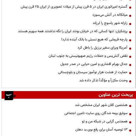
گستره امپراتوری ایران در ۵ قرن پیش از میلاد؛ تصویری از ایران ۲۵ قرن پیش
میانکاله در آتش می‌سوزد
زلزله شهر یاسوج را لرزاند
پزشکیان: تنها کسانی که در خیابان بودند ایران را نگه نداشتند همه سهیم هستند
پارچه فروشی که هیچ نسبتی با بانک آینده ندارد!
آمریکا ویزای سفیر برزیل را باطل کرد
نقض آتش‌بس و حملات رژیم صهیونیستی به جنوب لبنان
جدال بهرام افشاری و امین حیایی در صدر جدول
حمایت از هشت هزار نوآموز سیستان و بلوچستانی
وحدت مکرّراً و مؤکّداً تذکر داده شد
پربحث ترین عناوین
هشتمین کلان شهر ایران مشخص شد
سوابق بیمه شدگان روی سایت تامین اجتماعی
همجنس گرایی در شبکه من و تو
13 توصیه آسان برای رفع بوی بد دهان