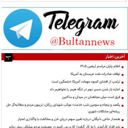
آخرین اخبار
اعلام پایان مراسم اربعین ۱۴۰۵
توقف صادرات نفت عربستان به آمریکا
ترامپ از افشای کمبود مهمات آمریکا خشمگین است
اجازه باز شدن مسیر دوم در تنگه هرمز را نخواهیم داد
فرق است میان مجاهدان در میدان و ساکتین
یکصد و پنجاه و سومین شب خدمت؛ موکب شهدای رزکان، تریبون مردم و مطالبه‌گر حل
ریشه‌ای مشکلات شهری
هشدار حاجی دلیگانی درباره تغییر سهم دریای خزر و مخالفت با واگذاری امتیاز
باید افراد کارآمدتر را به کار گرفت/ کاری می کنیم در معیشت مردم مشکلی پیش نیاید