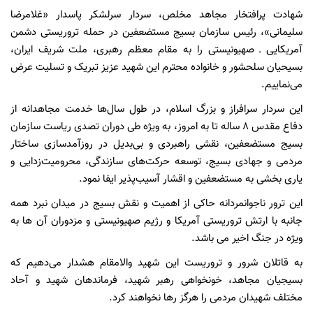
شهادت پرافتخار مجاهد مخلص، سردار سرلشکر پاسدار «غلامرضا
سلیمانی»، رئیس سازمان بسیج مستضعفین در حمله تروریستی دشمن
آمریکایی ـ صهیونیستی را به مقام معظم رهبری، ملت شریف ایران،
بسیحیان سلحشور و خانواده محترم این شهید عزیز تبریک و تسلیت عرض
می‌نماییم.
این سردار سرافراز و بزرگ اسلام، در طول سال‌ها خدمت مجاهدانه از
دفاع مقدس ۸ ساله تا به امروز، به ویژه طی دوران تصدی ریاست سازمان
بسیج مستضعفین، نقشی راهبردی و بی‌بدیل در روزآمدسازی ساختار
مردمی و جهادی بسیج، توسعه حرکت‌های سازندگی، محرومیت‌زدایی و
یاری بخشی به مستضعفین و اقشار آسیب‌پذیر ایفا نمود.
این ترور ناجوانمردانه حاکی از اهمیت و نقش بسیج در میدان نبرد همه
جانبه با ارتش تروریستی آمریکا و رژیم صهیونیستی و مزدوران آن ها به
ویژه در جنگ اخیر می باشد.
به قاتلان شرور و تروریست این شهید والامقام هشدار می‌دهیم که
بسیجیان مجاهد، خونخواهی رهبر شهید، فرماندهان شهید و آحاد
مختلف شهیدان مردمی را هرگز رها نخواهند کرد.