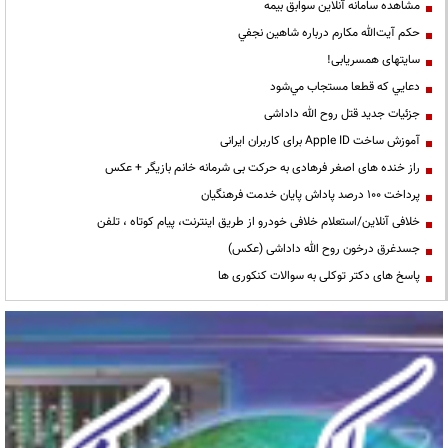
مشاهده سامانه آنلاين سوابق بیمه
حكم آيت‌الله مكارم درباره شاهين نجفي
سایتهای همسریابی!
دعايي كه قطعا مستجاب مي‌شود
جزئیات جدید قتل روح الله داداشی
آموزش ساخت Apple ID برای کاربران ایرانی
راز خنده های اصغر فرهادی به حرکت بی شرمانه خانم بازیگر + عکس
پرداخت ۱۰۰ درصد پاداش پایان خدمت فرهنگیان
خلافی آنلاین/استعلام خلافی خودرو از طریق اینترنت، پیام کوتاه ، تلفن
جسدغرق درخون روح الله داداشی (عکس)
پاسخ های دکتر توکلی به سوالات کنکوری ها