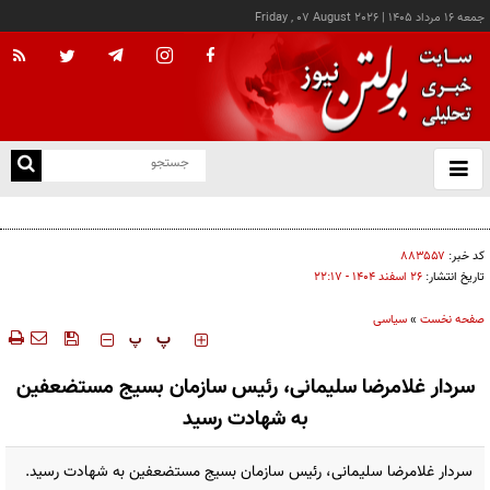
جمعه ۱۶ مرداد ۱۴۰۵
|
Friday , 07 August 2026
از
و
ته
اجازه باز شدن مسیر دوم در تنگه هرمز را نخواهیم داد
ن
نو
کد خبر:
۸۸۳۵۵۷
تاریخ انتشار:
۲۶ اسفند ۱۴۰۴ - ۲۲:۱۷
صفحه نخست
»
سیاسی
‍‍‍ پ
پ
سردار غلامرضا سلیمانی، رئیس سازمان بسیج مستضعفین
به شهادت رسید
سردار غلامرضا سلیمانی، رئیس سازمان بسیج مستضعفین به شهادت رسید.