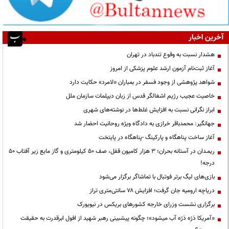
آخرین اخبار
هشدار نسبت به وقوع تندباد در تهران
آغاز ثبت‌نام آزمون ارشد علوم پزشکی از امروز
شواهد پژوهشی از وجود فسفر در بمباران «لامرد» حکایت دارد
خاصیت عجیب رژیم اشغالگر قدس از زبان دیپلمات سازمان ملل
ابراز نگرانی نسبت به افزایش غلط‌ها در نوشته‌های شهری
جهانگیر: محمدباقر خرازی به دادگاه ویژه روحانیت احضار شد
آغاز ساخت پناهگاه و پارکینگ -پناهگاه در پایتخت
ریمـدان در آستانه بحران؛ ۳ هزار کامیون قفل، صف ۵۰ کیلومتری و گاز مایع زیر آفتاب ۵۰
درجه!
بازی‌های لیگ برتر فوتبال با تماشاگر برگزار می‌شود
دریاچه ارومیه جان گرفت؛ افزایش ۷۸ سانتی‌متری تراز
برگزاری نشست وزرای خارجه کشورهای بریکس در نیویورک
«آمریکا ذرّه ذرّه آب میشود»؛ چگونه پیشبینی رهبر شهید از افول ابرقدرت به حقیقت