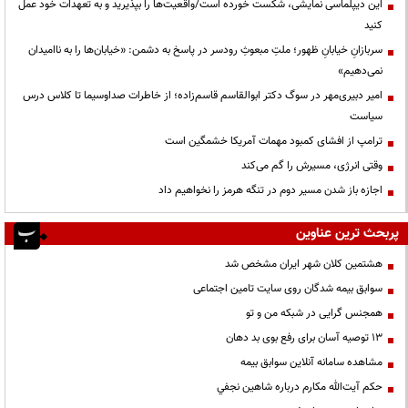
این دیپلماسی نمایشی، شکست خورده است/واقعیت‌ها را بپذیرید و به تعهدات خود عمل
کنید
سربازانِ خیابانِ ظهور؛ ملتِ مبعوثِ رودسر در پاسخ به دشمن: «خیابان‌ها را به ناامیدان
نمی‌دهیم»
امیر دبیری‌مهر در سوگ دکتر ابوالقاسم قاسم‌زاده؛ از خاطرات صداوسیما تا کلاس درس
سیاست
ترامپ از افشای کمبود مهمات آمریکا خشمگین است
وقتی انرژی، مسیرش را گم می‌کند
اجازه باز شدن مسیر دوم در تنگه هرمز را نخواهیم داد
پربحث ترین عناوین
هشتمین کلان شهر ایران مشخص شد
سوابق بیمه شدگان روی سایت تامین اجتماعی
همجنس گرایی در شبکه من و تو
13 توصیه آسان برای رفع بوی بد دهان
مشاهده سامانه آنلاين سوابق بیمه
حكم آيت‌الله مكارم درباره شاهين نجفي