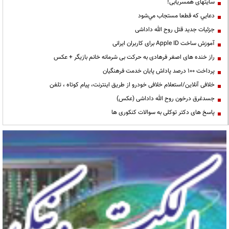
سایتهای همسریابی!
دعايي كه قطعا مستجاب مي‌شود
جزئیات جدید قتل روح الله داداشی
آموزش ساخت Apple ID برای کاربران ایرانی
راز خنده های اصغر فرهادی به حرکت بی شرمانه خانم بازیگر + عکس
پرداخت ۱۰۰ درصد پاداش پایان خدمت فرهنگیان
خلافی آنلاین/استعلام خلافی خودرو از طریق اینترنت، پیام کوتاه ، تلفن
جسدغرق درخون روح الله داداشی (عکس)
پاسخ های دکتر توکلی به سوالات کنکوری ها