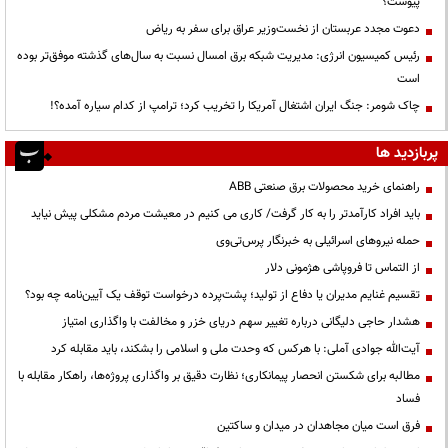
پیوست؟
دعوت مجدد عربستان از نخست‌وزیر عراق برای سفر به ریاض
رئیس کمیسیون انرژی: مدیریت شبکه برق امسال نسبت به سال‌های گذشته موفق‌تر بوده
است
چاک شومر: جنگ ایران اشتغال آمریکا را تخریب کرد؛ ترامپ از کدام سیاره آمده؟!
پربازدید ها
راهنمای خرید محصولات برق صنعتی ABB
باید افراد کارآمدتر را به کار گرفت/ کاری می کنیم در معیشت مردم مشکلی پیش نیاید
حمله نیروهای اسرائیلی به خبرنگار پرس‌تی‌وی
از التماس تا فروپاشی هژمونی دلار
تقسیم غنایم مدیران یا دفاع از تولید؛ پشت‌پرده درخواست توقف یک آیین‌نامه چه بود؟
هشدار حاجی دلیگانی درباره تغییر سهم دریای خزر و مخالفت با واگذاری امتیاز
آیت‌الله جوادی آملی: با هرکس که وحدت ملی و اسلامی را بشکند، باید مقابله کرد
مطالبه برای شکستن انحصار پیمانکاری؛ نظارت دقیق بر واگذاری پروژه‌ها، راهکار مقابله با
فساد
فرق است میان مجاهدان در میدان و ساکتین