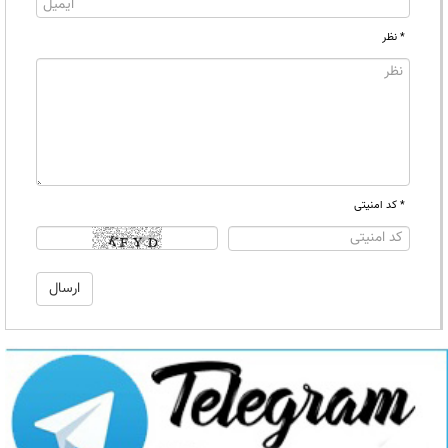
* نظر
* کد امنیتی