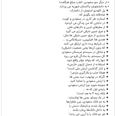
▪︎ از دیگر سو سعودی، اغلب مبلغ هنگفت!
▪︎ به دانشجویان پاکستان شهریه می پردازد
★ پل کلودیو استویان از دانمارک:
★ صادقانه باید بگویم که:
★ استارت هر کاری در سعودی و کویت
★ در «جایی که من زندگی می کردم»
★ از مغزهای غربی و دلارهای نفتی
★ و عرق جبین شرقی انرژی می گیرد
★ بسیاری از عرق جبین شرقی ها مثل:
★ هندی ها، فیلیپینی، سریلانکایی و ...
★ در شرایط برده داری ارتزاق می کنند
★ که بدون آن‌ها یعنی جمعیت «شرقی»
★ و شاغلِ در سیستم عربستان سعودی
★ کل سیستم، به سادگی فرو می ریزد
★ تنها راه، که بتواند مؤثر واقع شود
★ استفاده از «مدل لژیون خارجی»
★ و کنار گذاشتن ارتش ملی است!
★ همانا جذب و بکارگیری مزدور!
★ اگرکه در یوتیوب، نبرد یمنی ها
★ با ارتش سعودی را تماشا کنید
★ متوجه شوید چرا ارتش سعودی
★ رتبه‌یِ اول که نه ...
★ بلکه رتبه 4 به بعد است!
★ در یک ویدئو، یمنی ها توانستند:
★ به دو تانک سعودی، بین علفزارها
★ نزدیک شده، و نارنجک دستی را
★ به داخل تانک‌ها پرتاب بکنند
★ هر دو تانک را با آرپی جی زدند!