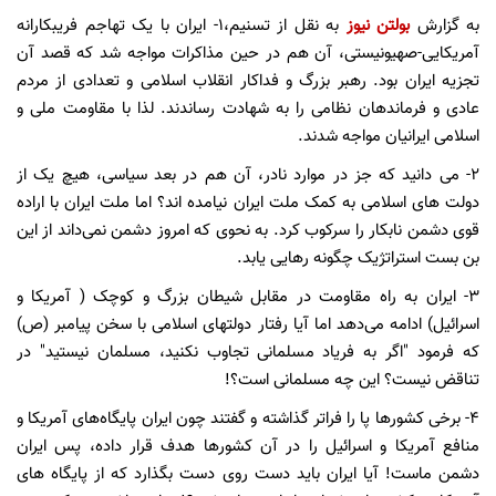
به گزارش
بولتن نیوز
به نقل از تسنیم،1- ایران با یک تهاجم فریبکارانه
آمریکایی-صهیونیستی، آن هم در حین مذاکرات مواجه شد که قصد آن
تجزیه ایران بود. رهبر بزرگ و فداکار انقلاب اسلامی و تعدادی از مردم
عادی و فرماندهان نظامی را به شهادت رساندند. لذا با مقاومت ملی و
اسلامی ایرانیان مواجه شدند.
۲- می دانید که جز در موارد نادر، آن هم در بعد سیاسی، هیچ یک از
دولت های اسلامی به کمک ملت ایران نیامده اند؟ اما ملت ایران با اراده
قوی دشمن نابکار را سرکوب کرد. به نحوی که امروز دشمن نمی‌داند از این
بن بست استراتژیک چگونه رهایی یابد.
۳- ایران به راه مقاومت در مقابل شیطان بزرگ و کوچک ( آمریکا و
اسرائیل) ادامه می‌دهد اما آیا رفتار دولتهای اسلامی با سخن پیامبر (ص)
که فرمود "اگر به فریاد مسلمانی تجاوب نکنید، مسلمان نیستید" در
تناقض نیست؟ این چه مسلمانی است؟!
۴- برخی کشورها پا را فراتر گذاشته و گفتند چون ایران پایگاه‌های آمریکا و
منافع آمریکا و اسرائیل را در آن کشورها هدف قرار داده، پس ایران
دشمن ماست! آیا ایران باید دست روی دست بگذارد که از پایگاه های