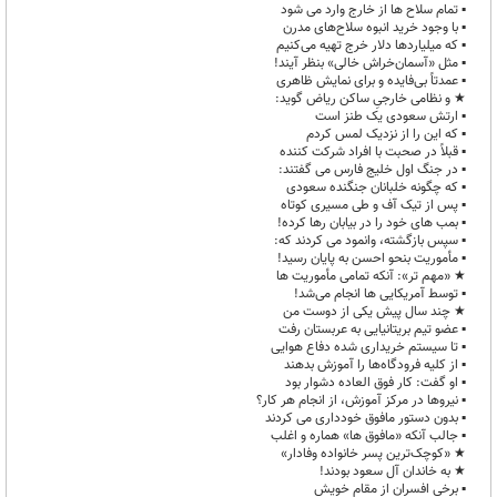
▪︎ تمام سلاح ها از خارج وارد می شود
▪︎ با وجود خرید انبوه سلاح‌های مدرن
▪︎ که میلیاردها دلار خرج تهیه می‌کنیم
▪︎ مثل «آسمان‌خراش‌ خالی» بنظر آیند!
▪︎ عمدتاً بی‌فایده و برای نمایش ظاهری
★ و نظامی خارجیِ ساکن ریاض گوید:
▪︎ ارتش سعودی یک طنز است
▪︎ که این را از نزدیک لمس کردم
▪︎ قبلاً در صحبت با افراد شرکت کننده
▪︎ در جنگ اول خلیج فارس می گفتند:
▪︎ که چگونه خلبانان جنگنده سعودی
▪︎ پس از تیک آف و طی مسیری کوتاه
▪︎ بمب های خود را در بیابان رها کرده!
▪︎ سپس بازگشته، وانمود می کردند که:
▪︎ مأموریت بنحو احسن به پایان رسید!
★ «مهم تر»: آنکه تمامی مأموریت ها
▪︎ توسط آمریکایی ها انجام می‌شد!
★ چند سال پیش یکی از دوست من
▪︎ عضو تیم بریتانیایی به عربستان رفت
▪︎ تا سیستم خریداری شده دفاع هوایی
▪︎ از کلیه فرودگاه‌ها را آموزش بدهند
▪︎ او گفت: کار فوق العاده دشوار بود
▪︎ نیروها در مرکز آموزش، از انجام هر کار؟
▪︎ بدون دستور مافوق خودداری می کردند
▪︎ جالب آنکه «مافوق ها» هماره و اغلب
★ «کوچک‌ترین پسر خانواده‌ وفادار»
★ به خاندان آل سعود بودند!
▪︎ برخی افسران از مقام خویش