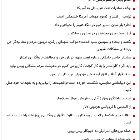
توقف صادرات نفت عربستان به آمریکا
ترامپ از افشای کمبود مهمات آمریکا خشمگین است
اجازه باز شدن مسیر دوم در تنگه هرمز را نخواهیم داد
فرق است میان مجاهدان در میدان و ساکتین
یکصد و پنجاه و سومین شب خدمت؛ موکب شهدای رزکان، تریبون مردم و مطالبه‌گر حل
ریشه‌ای مشکلات شهری
هشدار حاجی دلیگانی درباره تغییر سهم دریای خزر و مخالفت با واگذاری امتیاز
باید افراد کارآمدتر را به کار گرفت/ کاری می کنیم در معیشت مردم مشکلی پیش نیاید
هدف قرار گرفتن اتاق‌ فرماندهی مزدوران عربستان در یمن
این دیپلماسی نمایشی، شکست خورده است/واقعیت‌ها را بپذیرید و به تعهدات خود عمل
کنید
امید مالباختگان رمزارز آبکی به فروش اموال محکومان
از التماس تا فروپاشی هژمونی دلار
مطالبه برای شکستن انحصار پیمانکاری؛ نظارت دقیق بر واگذاری پروژه‌ها، راهکار مقابله با
فساد
حمله نیروهای اسرائیلی به خبرنگار پرس‌تی‌وی
پیام هشدار مقاومت یمن به ریاض