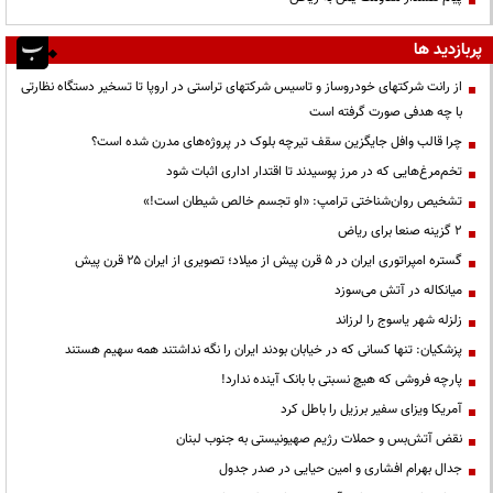
پربازدید ها
از رانت‌ شرکتهای خودروساز و تاسیس شرکتهای تراستی در اروپا تا تسخیر دستگاه نظارتی
با چه هدفی صورت گرفته است
چرا قالب وافل جایگزین سقف تیرچه بلوک در پروژه‌های مدرن شده است؟
تخم‌مرغ‌هایی که در مرز پوسیدند تا اقتدار اداری اثبات شود
تشخیص روان‌شناختی ترامپ: «او تجسم خالص شیطان است!»
۲ گزینه صنعا برای ریاض
گستره امپراتوری ایران در ۵ قرن پیش از میلاد؛ تصویری از ایران ۲۵ قرن پیش
میانکاله در آتش می‌سوزد
زلزله شهر یاسوج را لرزاند
پزشکیان: تنها کسانی که در خیابان بودند ایران را نگه نداشتند همه سهیم هستند
پارچه فروشی که هیچ نسبتی با بانک آینده ندارد!
آمریکا ویزای سفیر برزیل را باطل کرد
نقض آتش‌بس و حملات رژیم صهیونیستی به جنوب لبنان
جدال بهرام افشاری و امین حیایی در صدر جدول