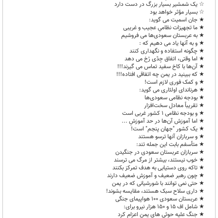
☆ یک شمشیر بسیار بزرگ در دست دارد
☆ بسیار مؤثر خواهد بود
★ جان اسمیت می گوید:
★ ما تجهیزات نظامیِ عجیب و غریبی
★ به عربستان سعودی‌ها می فروشیم
★ و به آنها یاد می دهیم که :
★ چگونه استفاده و نگهداری کنند
★ اما وقتی، اتفاق جِدّی رُخ می دهد
★ آن‌ها با کاخ سفید تماس می گیرند!!!
★ که ببینید در یمن چه اتفاقی افتاده!!!
★ و کمک فوری لازم است!
★ هرناندای اولئاری می گوید:
★ بودجه نظامی سعودی‌ها
★ تقریباً معادل سخت‌افزار
★ و بودجه نظامی ۱ کشور غربی است
★ اما آموزش‌ آن‌ها در حد آموزشِ ...
★ یک کشور "جهان پنجم" است!
★ و سربازان آنها ترسو هستند
★ متأسفم بابت این جمله تند:
★ سربازان عربستان سعودی در جنگیدن
★ خوب نیستند، بیشتر از مرگ می ترسند
★ تاکه روی دستیابی به هدف تمرکز بکنند
★ چون رهبر ضعیف و آموزش ضعیف دارند
★ حتی نمی توانند با شورشیانی که در یمن
★ داری سلاح سبک هستند، مقایسه بشوند!
★ عربستان سعودی 100 هواپیمای جنگی
★ شامل اف 15 و 150 هزار نیرو برای:
★ جنگ علیه حوثی های یمن اعزام کرد