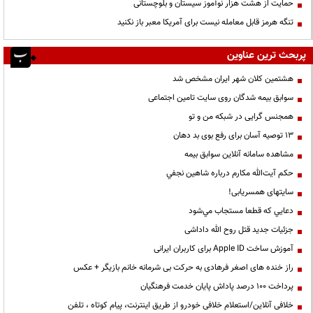
حمایت از هشت هزار نوآموز سیستان و بلوچستانی
تنگه هرمز قابل معامله نیست برای آمریکا معبر باز نکنید
پربحث ترین عناوین
هشتمین کلان شهر ایران مشخص شد
سوابق بیمه شدگان روی سایت تامین اجتماعی
همجنس گرایی در شبکه من و تو
13 توصیه آسان برای رفع بوی بد دهان
مشاهده سامانه آنلاين سوابق بیمه
حكم آيت‌الله مكارم درباره شاهين نجفي
سایتهای همسریابی!
دعايي كه قطعا مستجاب مي‌شود
جزئیات جدید قتل روح الله داداشی
آموزش ساخت Apple ID برای کاربران ایرانی
راز خنده های اصغر فرهادی به حرکت بی شرمانه خانم بازیگر + عکس
پرداخت ۱۰۰ درصد پاداش پایان خدمت فرهنگیان
خلافی آنلاین/استعلام خلافی خودرو از طریق اینترنت، پیام کوتاه ، تلفن