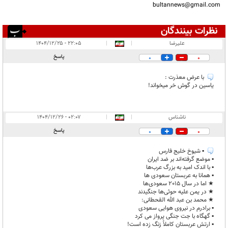
bultannews@gmail.com
نظرات بینندگان
انتشار یافته:
۲
علیرضا
|
|
۲۲:۰۵ - ۱۴۰۴/۱۲/۲۵
در انتظار بررسی:
پاسخ
0
0
غیر قابل انتشار:
۲
با عرض معذرت :
یاسین در گوش خر میخواند!
ناشناس
|
|
۰۲:۰۷ - ۱۴۰۴/۱۲/۲۶
پاسخ
0
0
▪︎ شیوخ خلیج فارس
▪︎ موضع گرفته‌اند بر ضد ایران
▪︎ با اندک امید به بزرگ عرب‌ها
▪︎ همانا به عربستان سعودی ها
★ اما در سال 2015 سعودی‌ها
★ در یمن علیه حوثی‌ها جنگیدند
★ محمد بن عبد الله القحطانی:
▪︎ برادرم در نیروی هوایی سعودی
▪︎ گهگاه با جت جنگی پرواز می کرد
▪︎ ارتش عربستان کاملاً زنگ زده است!