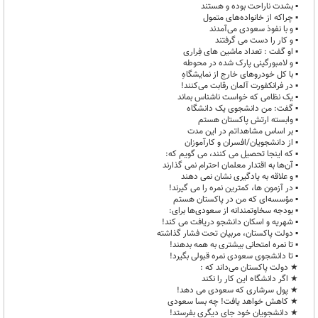
▪︎ بشدت ناراحت بوده و هستند
▪︎ چراکه از خانواده‌های متمول
▪︎ و با نفوذ سعودی می‌آمدند
▪︎ و کار را دست می گرفتند
▪︎ او گفت : تعداد ماشین های فِراری‌
▪︎ و لامبورگینی‌ پارک شده در محوطه
▪︎ با کل خودروهای خارج از نمایشگاهِ
▪︎ در فرانکفورت آلمان رقابت می‌کنند!
▪︎ یک نظامی که خواست ناشناس بماند
▪︎ گفت: من دانشجوی یک دانشگاه
▪︎ وابسته ارتش پاکستان هستم
▪︎ بر اساس مشاهداتم در این مدت
▪︎ از دانشجویان/افسران و کارآموزان
▪︎ که اینجا تحصیل می کنند، می گویم که:
▪︎ آن‌ها به اقتدار معلمان احترام نمی گذارند
▪︎ و علاقه به یادگیری نشان نمی دهند
▪︎ در آزمون ها، کمترین نمره را می گیرند!
▪︎ مؤسسه‌ای که من در پاکستان هستم‌
▪︎ بودجه سخاوتمندانه از سعودی‌ها برای:
▪︎ شهریه و اسکان دانشجو دریافت می کند!
▪︎ دولت پاکستان، مربیان تحت فشار گذاشته
▪︎ تا نمره امتحانی بیشتری به همه بدهند!
▪︎ تا دانشجوی سعودی نمره قبولی بگیرد!
★ دولت پاکستان می‌داند که :
★ اگر دانشگاه این کار را نکند
★ پول سرشاری که سعودی می دهد!
★ کاهش خواهد یافت! چه بسا سعودی
★ دانشجویان خود جای دیگری بفرستد!