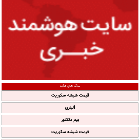
لینک های مفید
قیمت شیشه سکوریت
آلپاری
بیم دتکتور
قیمت شیشه سکوریت