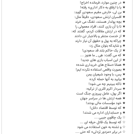
★ در چنین موارد، فرمانده اخراج!
★ یا با ارفاق به «کار اداری» رفته!
★ بن لی، خارجی مقیم سعودی گوید:
★ افسران ارتش سعودی، دقیقاً مثل:
★ بچه پولدار هستند، تفنگ می خرند
★ تا با آن بازی کنند، افراد معمولی را
★ که در ارتش ملاقات کردم، گفتند که:
★ از خدمت متنفر و بالاجبار تن دادند
★ چراکه به پول و حقوق آن نیاز دارند
★ و شایدکه بتوان مثال زد:
★ از یک حاکم بلند قد سعودی!
★ که می گفت: هِی _ ما هنوز ...
★ از این اسباب بازی های جدید!
★ همانا «سلاح های خریداری شده»
★ بصورت واقعی استفاده نکرده ایم!
★ پس، با وجود شیعیان یمن
★ بیایید به آنها حمله کرده
★ تاکه ببینیم چه می شود!
★ سردار اکرم ائلری از ترکیه:
★ اگر پول، عامل پیروزی جنگ است
★ همه ارتش ها در سراسر جهان
★ خود مؤسسات مالی بودند!
★ که توسط اقتصاد دانان!
★ و حسابداران اداره می شدند!
☆ یک چاقوی جیبی ...
☆ که توسط یک قاتلِ حرفه ای ...
☆ و تشنه به خون استفاده می شود
☆ در برابر «مزدورِ بُزدلی» که حتی ...