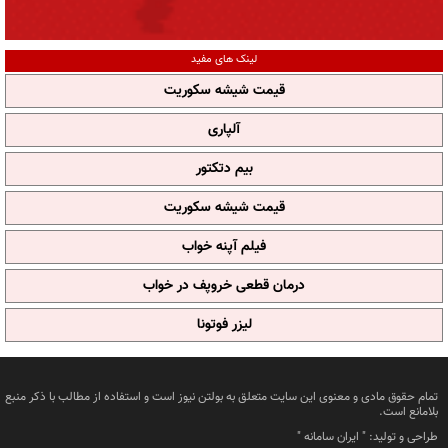
لینک های مفید
قیمت شیشه سکوریت
آلپاری
بیم دتکتور
قیمت شیشه سکوریت
فیلم آپنه خواب
درمان قطعی خروپف در خواب
لیزر فوتونا
تمام حقوق مادی و معنوی این سایت متعلق به بولتن نیوز است و استفاده از مطالب با ذکر منبع
بلامانع است.
طراحی و تولید: "
ایران سامانه
"