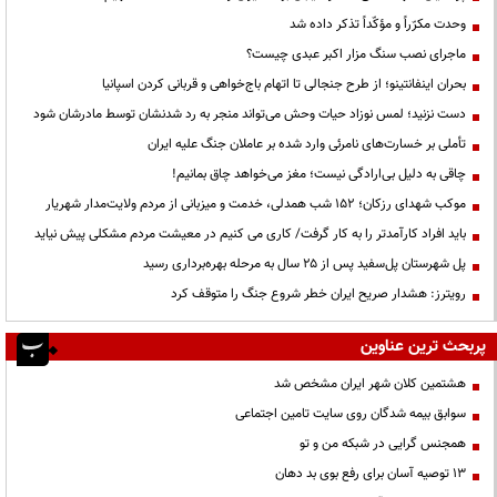
وحدت مکرّراً و مؤکّداً تذکر داده شد
ماجرای نصب سنگ مزار اکبر عبدی چیست؟
بحران اینفانتینو؛ از طرح جنجالی تا اتهام باج‌خواهی و قربانی کردن اسپانیا
دست نزنید؛ لمس نوزاد حیات وحش می‌تواند منجر به رد شدنشان توسط مادرشان شود
تأملی بر خسارت‌های نامرئی وارد شده بر عاملان جنگ علیه ایران
چاقی به دلیل بی‌ارادگی نیست؛ مغز می‌خواهد چاق بمانیم!
موکب شهدای رزکان؛ ۱۵۲ شب همدلی، خدمت و میزبانی از مردم ولایت‌مدار شهریار
باید افراد کارآمدتر را به کار گرفت/ کاری می کنیم در معیشت مردم مشکلی پیش نیاید
پل شهرستان پل‌سفید پس از ۲۵ سال به مرحله بهره‌برداری رسید
رویترز: هشدار صریح ایران خطر شروع جنگ را متوقف کرد
پربحث ترین عناوین
هشتمین کلان شهر ایران مشخص شد
سوابق بیمه شدگان روی سایت تامین اجتماعی
همجنس گرایی در شبکه من و تو
13 توصیه آسان برای رفع بوی بد دهان