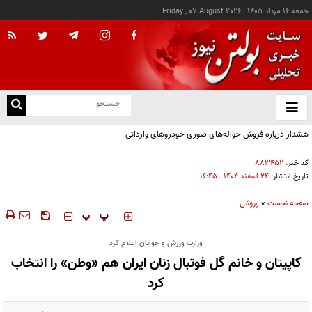
جمعه ۱۶ مرداد ۱۴۰۵
|
Friday , 07 August 2026
از
و
ته
هشدار درباره فروش حواله‌های صوری خودروهای وارداتی
ن
نو
کد خبر:
۸۸۳۴۵۲
تاریخ انتشار:
۲۴ اسفند ۱۴۰۴ - ۱۶:۴۵
صفحه نخست
»
ورزشی
‍‍‍ پ
پ
وزارت ورزش و جوانان اعلام کرد
کاپیتان و خانم گل فوتبال زنان ایران هم «وطن» را انتخاب
کرد