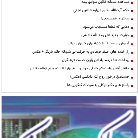
مشاهده سامانه آنلاين سوابق بیمه
حكم آيت‌الله مكارم درباره شاهين نجفي
سایتهای همسریابی!
دعايي كه قطعا مستجاب مي‌شود
جزئیات جدید قتل روح الله داداشی
آموزش ساخت Apple ID برای کاربران ایرانی
راز خنده های اصغر فرهادی به حرکت بی شرمانه خانم بازیگر + عکس
پرداخت ۱۰۰ درصد پاداش پایان خدمت فرهنگیان
خلافی آنلاین/استعلام خلافی خودرو از طریق اینترنت، پیام کوتاه ، تلفن
جسدغرق درخون روح الله داداشی (عکس)
پاسخ های دکتر توکلی به سوالات کنکوری ها