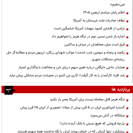
نمی‌دهیم»
اعلام پایان مراسم اربعین ۱۴۰۵
توقف صادرات نفت عربستان به آمریکا
ترامپ از افشای کمبود مهمات آمریکا خشمگین است
اجازه باز شدن مسیر دوم در تنگه هرمز را نخواهیم داد
فرق است میان مجاهدان در میدان و ساکتین
یکصد و پنجاه و سومین شب خدمت؛ موکب شهدای رزکان، تریبون مردم و مطالبه‌گر حل
ریشه‌ای مشکلات شهری
هشدار حاجی دلیگانی درباره تغییر سهم دریای خزر و مخالفت با واگذاری امتیاز
باید افراد کارآمدتر را به کار گرفت/ کاری می کنیم در معیشت مردم مشکلی پیش نیاید
پربازدید ها
تنگه هرمز قابل معامله نیست برای آمریکا معبر باز نکنید
گستره امپراتوری ایران در ۵ قرن پیش از میلاد؛ تصویری از ایران ۲۵ قرن پیش
میانکاله در آتش می‌سوزد
پارچه فروشی که هیچ نسبتی با بانک آینده ندارد!
پزشکیان: تنها کسانی که در خیابان بودند ایران را نگه نداشتند همه سهیم هستند