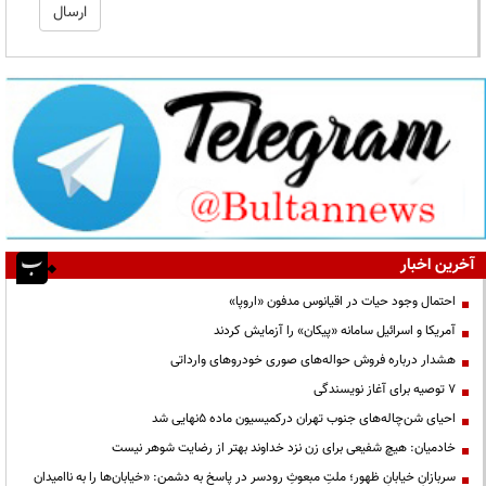
آخرین اخبار
احتمال وجود حیات در اقیانوس مدفون «اروپا»
آمریکا و اسرائیل سامانه «پیکان» را آزمایش کردند
هشدار درباره فروش حواله‌های صوری خودروهای وارداتی
۷ توصیه برای آغاز نویسندگی
احیای شن‌چاله‌های جنوب تهران درکمیسیون ماده ۵نهایی شد
خادمیان: هیچ شفیعی برای زن نزد خداوند بهتر از رضایت شوهر نیست
سربازانِ خیابانِ ظهور؛ ملتِ مبعوثِ رودسر در پاسخ به دشمن: «خیابان‌ها را به ناامیدان